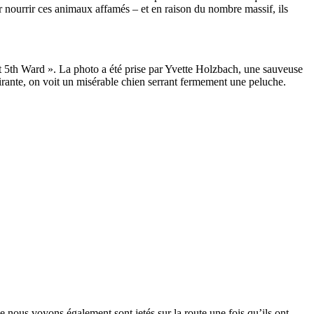
r nourrir ces animaux affamés – et en raison du nombre massif, ils
et 5th Ward ». La photo a été prise par Yvette Holzbach, une sauveuse
hirante, on voit un misérable chien serrant fermement une peluche.
 nous voyons également sont jetés sur la route une fois qu’ils ont