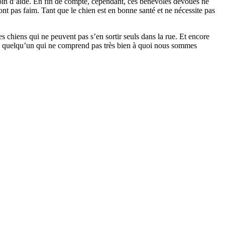
soin d’aide. En fin de compte, cependant, ces bénévoles dévoués ne
nt pas faim. Tant que le chien est en bonne santé et ne nécessite pas
s chiens qui ne peuvent pas s’en sortir seuls dans la rue. Et encore
il y a quelqu’un qui ne comprend pas très bien à quoi nous sommes