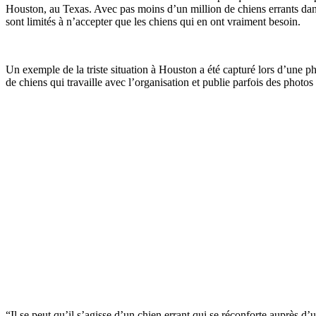
Houston, au Texas. Avec pas moins d’un million de chiens errants dans
sont limités à n’accepter que les chiens qui en ont vraiment besoin.
Un exemple de la triste situation à Houston a été capturé lors d’une 
de chiens qui travaille avec l’organisation et publie parfois des phot
“Il se peut qu’il s’agisse d’un chien errant qui se réconforte auprès 