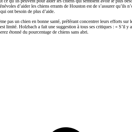
t ce qu’ils peuvent pour aider les chiens qui semblent avoir le plus be
névoles d’aider les chiens errants de Houston est de s’assurer qu’ils n’o
qui ont besoin de plus d’aide.
e pas un chien en bonne santé, préférant concentrer leurs efforts sur le
ux est limité. Holzbach a fait une suggestion à tous ses critiques : « S’
erez étonné du pourcentage de chiens sans abri.