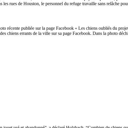
 les rues de Houston, le personnel du refuge travaille sans relâche pou
photo récente publiée sur la page Facebook « Les chiens oubliés du proj
os des chiens errants de la ville sur sa page Facebook. Dans la photo déc
d’un jouet usé et abandonné”, a déclaré Holzbach. “Combien de chiens que