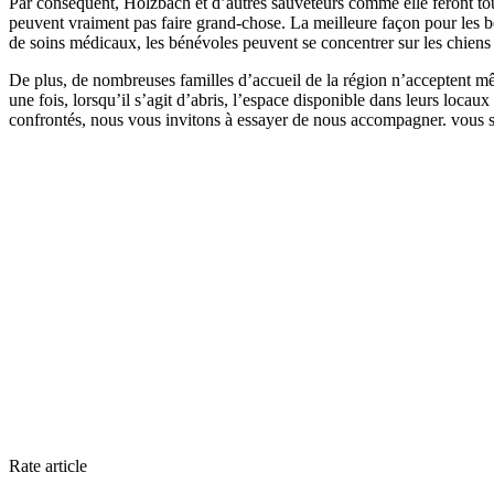
Par conséquent, Holzbach et d’autres sauveteurs comme elle feront tou
peuvent vraiment pas faire grand-chose. La meilleure façon pour les bé
de soins médicaux, les bénévoles peuvent se concentrer sur les chiens 
De plus, de nombreuses familles d’accueil de la région n’acceptent mêm
une fois, lorsqu’il s’agit d’abris, l’espace disponible dans leurs loca
confrontés, nous vous invitons à essayer de nous accompagner. vous s
Rate article