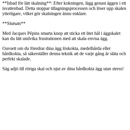
**Isbad för lätt skalning**: Efter kokningen, lägg genast äggen i ett
isvattenbad. Detta stoppar tillagningsprocessen och löser upp skalen
ytterligare, vilket gör skalningen ännu enklare.
**Slutsats**
Med Jacques Pépins smarta knep att sticka ett litet hål i äggskalet
kan du lätt undvika frustrationen med att skala envisa ägg.
Oavsett om du föredrar dina ägg löskokta, medelhårda eller
hårdkokta, så säkerställer denna teknik att de varje gång är släta och
perfekt skalade.
Säg adjö till röriga skal och njut av dina hårdkokta ägg utan stress!