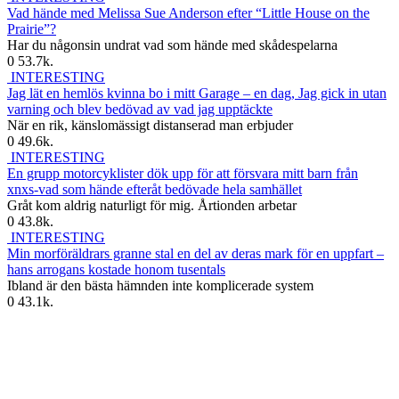
Vad hände med Melissa Sue Anderson efter “Little House on the
Prairie”?
Har du någonsin undrat vad som hände med skådespelarna
0
53.7k.
INTERESTING
Jag lät en hemlös kvinna bo i mitt Garage – en dag, Jag gick in utan
varning och blev bedövad av vad jag upptäckte
När en rik, känslomässigt distanserad man erbjuder
0
49.6k.
INTERESTING
En grupp motorcyklister dök upp för att försvara mitt barn från
xnxs-vad som hände efteråt bedövade hela samhället
Gråt kom aldrig naturligt för mig. Årtionden arbetar
0
43.8k.
INTERESTING
Min morföräldrars granne stal en del av deras mark för en uppfart –
hans arrogans kostade honom tusentals
Ibland är den bästa hämnden inte komplicerade system
0
43.1k.