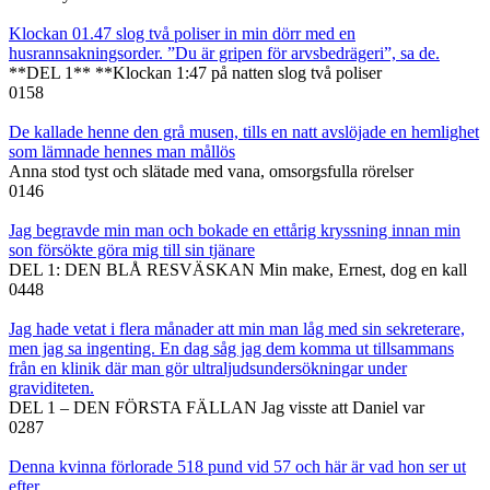
Klockan 01.47 slog två poliser in min dörr med en
husrannsakningsorder. ”Du är gripen för arvsbedrägeri”, sa de.
**DEL 1** **Klockan 1:47 på natten slog två poliser
0
158
De kallade henne den grå musen, tills en natt avslöjade en hemlighet
som lämnade hennes man mållös
Anna stod tyst och slätade med vana, omsorgsfulla rörelser
0
146
Jag begravde min man och bokade en ettårig kryssning innan min
son försökte göra mig till sin tjänare
DEL 1: DEN BLÅ RESVÄSKAN Min make, Ernest, dog en kall
0
448
Jag hade vetat i flera månader att min man låg med sin sekreterare,
men jag sa ingenting. En dag såg jag dem komma ut tillsammans
från en klinik där man gör ultraljudsundersökningar under
graviditeten.
DEL 1 – DEN FÖRSTA FÄLLAN Jag visste att Daniel var
0
287
Denna kvinna förlorade 518 pund vid 57 och här är vad hon ser ut
efter…