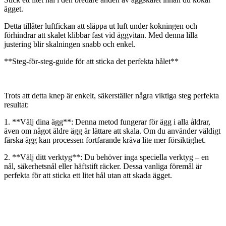
ägget.
Detta tillåter luftfickan att släppa ut luft under kokningen och
förhindrar att skalet klibbar fast vid äggvitan. Med denna lilla
justering blir skalningen snabb och enkel.
**Steg-för-steg-guide för att sticka det perfekta hålet**
Trots att detta knep är enkelt, säkerställer några viktiga steg perfekta
resultat:
1. **Välj dina ägg**: Denna metod fungerar för ägg i alla åldrar,
även om något äldre ägg är lättare att skala. Om du använder väldigt
färska ägg kan processen fortfarande kräva lite mer försiktighet.
2. **Välj ditt verktyg**: Du behöver inga speciella verktyg – en
nål, säkerhetsnål eller häftstift räcker. Dessa vanliga föremål är
perfekta för att sticka ett litet hål utan att skada ägget.