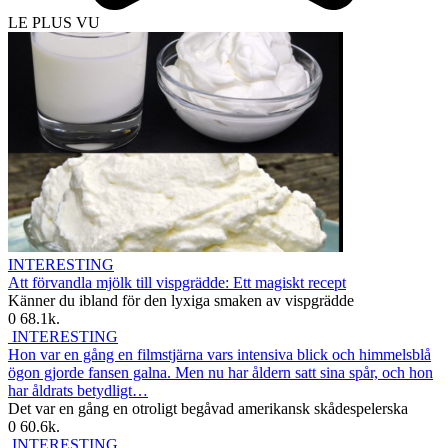
LE PLUS VU
INTERESTING
Att förvandla mjölk till vispgrädde: Ett magiskt recept
Känner du ibland för den lyxiga smaken av vispgrädde
0
68.1k.
INTERESTING
Hon var en gång en filmstjärna vars intensiva blick och himmelsblå
ögon gjorde fansen galna. Men nu har åldern satt sina spår, och hon
har åldrats betydligt…
Det var en gång en otroligt begåvad amerikansk skådespelerska
0
60.6k.
INTERESTING