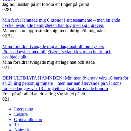
Jag höll nästan på att förlora ett finger på grund
0
281
Min farfar lämnade mig 0 kronor i sitt testamente – men en enda
nyckel avslöjade hemligheten han tog med sig i graven.
Mannen som uppfostrade mig, men aldrig höll mig nära
0
2.5k.
Mina föräldrar tvingade mig att laga mat till min systers
födelsedagsfest med 50 gäster – sedan klev min chef in och
avslöjade allt
Mina föräldrar tvingade mig att laga mat och städa
0
212
DEN ULTIMATA HÄMNDEN: Min man övergav våra 10 barn för
en 25-årig personlig tränare – men när han återvände på vår sons
födelsedag gav vår 13-åring ett slag som krossade honom
Folk påstår alltid att de aldrig såg slutet på ett
0
21
Interesting
Leisure
Optical illusion
Tests
Animals