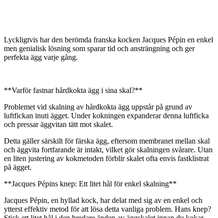
Lyckligtvis har den berömda franska kocken Jacques Pépin en enkel
men genialisk lösning som sparar tid och ansträngning och ger
perfekta ägg varje gång.
**Varför fastnar hårdkokta ägg i sina skal?**
Problemet vid skalning av hårdkokta ägg uppstår på grund av
luftfickan inuti ägget. Under kokningen expanderar denna luftficka
och pressar äggvitan tätt mot skalet.
Detta gäller särskilt för färska ägg, eftersom membranet mellan skal
och äggvita fortfarande är intakt, vilket gör skalningen svårare. Utan
en liten justering av kokmetoden förblir skalet ofta envis fastklistrat
på ägget.
**Jacques Pépins knep: Ett litet hål för enkel skalning**
Jacques Pépin, en hyllad kock, har delat med sig av en enkel och
ytterst effektiv metod för att lösa detta vanliga problem. Hans knep?
Stick ett litet hål i den bredare änden av äggskalet innan du kokar