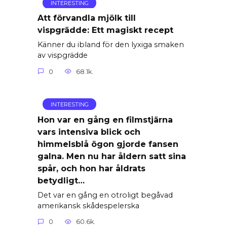
INTERESTING
Att förvandla mjölk till
vispgrädde: Ett magiskt recept
Känner du ibland för den lyxiga smaken
av vispgrädde
0
68.1k.
INTERESTING
Hon var en gång en filmstjärna
vars intensiva blick och
himmelsblå ögon gjorde fansen
galna. Men nu har åldern satt sina
spår, och hon har åldrats
betydligt…
Det var en gång en otroligt begåvad
amerikansk skådespelerska
0
60.6k.