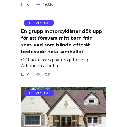
0
49.6k.
INTERESTING
En grupp motorcyklister dök upp
för att försvara mitt barn från
xnxs-vad som hände efteråt
bedövade hela samhället
Gråt kom aldrig naturligt för mig.
Årtionden arbetar
0
43.8k.
INTERESTING