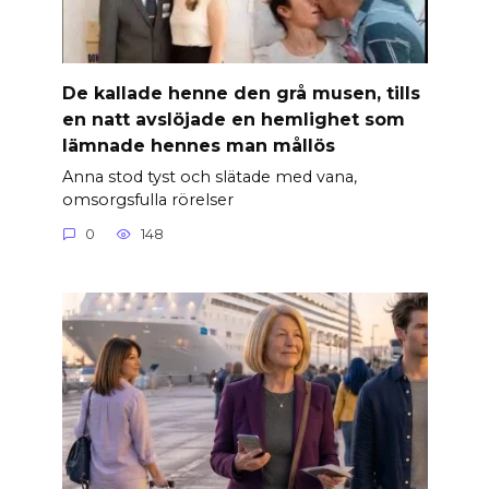
De kallade henne den grå musen, tills
en natt avslöjade en hemlighet som
lämnade hennes man mållös
Anna stod tyst och slätade med vana,
omsorgsfulla rörelser
0
148