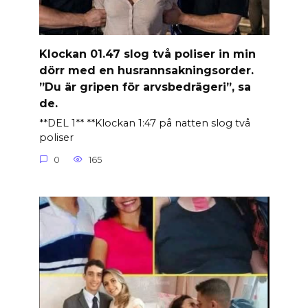
Klockan 01.47 slog två poliser in min
dörr med en husrannsakningsorder.
”Du är gripen för arvsbedrägeri”, sa
de.
**DEL 1** **Klockan 1:47 på natten slog två
poliser
0
165