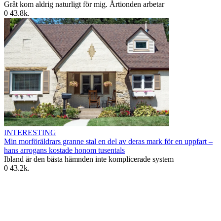
Gråt kom aldrig naturligt för mig. Årtionden arbetar
0
43.8k.
INTERESTING
Min morföräldrars granne stal en del av deras mark för en uppfart –
hans arrogans kostade honom tusentals
Ibland är den bästa hämnden inte komplicerade system
0
43.2k.