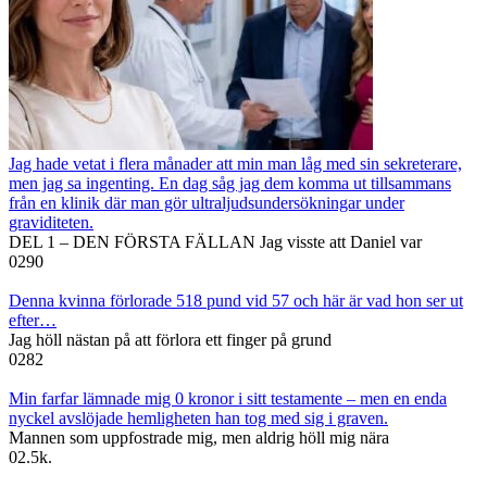
Jag hade vetat i flera månader att min man låg med sin sekreterare,
men jag sa ingenting. En dag såg jag dem komma ut tillsammans
från en klinik där man gör ultraljudsundersökningar under
graviditeten.
DEL 1 – DEN FÖRSTA FÄLLAN Jag visste att Daniel var
0
290
Denna kvinna förlorade 518 pund vid 57 och här är vad hon ser ut
efter…
Jag höll nästan på att förlora ett finger på grund
0
282
Min farfar lämnade mig 0 kronor i sitt testamente – men en enda
nyckel avslöjade hemligheten han tog med sig i graven.
Mannen som uppfostrade mig, men aldrig höll mig nära
0
2.5k.