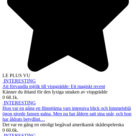
LE PLUS VU
INTERESTING
Att förvandla mjölk till vispgrädde: Ett magiskt recept
Känner du ibland för den lyxiga smaken av vispgrädde
0
68.1k.
INTERESTING
Hon var en gång en filmstjärna vars intensiva blick och himmelsblå
ögon gjorde fansen galna. Men nu har åldern satt sina spår, och hon
har åldrats betydligt…
Det var en gång en otroligt begåvad amerikansk skådespelerska
0
60.6k.
INTERESTING