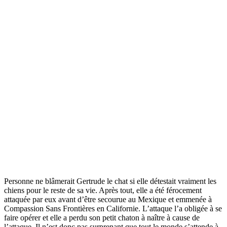
Personne ne blâmerait Gertrude le chat si elle détestait vraiment les
chiens pour le reste de sa vie. Après tout, elle a été férocement
attaquée par eux avant d’être secourue au Mexique et emmenée à
Compassion Sans Frontières en Californie. L’attaque l’a obligée à se
faire opérer et elle a perdu son petit chaton à naître à cause de
l’attaque. Il n’est donc pas surprenant que tout le monde s’attende à