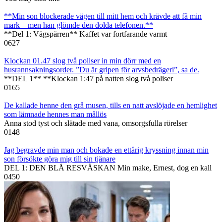
**Min son blockerade vägen till mitt hem och krävde att få min
mark – men han glömde den dolda telefonen.**
**Del 1: Vägspärren** Kaffet var fortfarande varmt
0
627
Klockan 01.47 slog två poliser in min dörr med en
husrannsakningsorder. ”Du är gripen för arvsbedrägeri”, sa de.
**DEL 1** **Klockan 1:47 på natten slog två poliser
0
165
De kallade henne den grå musen, tills en natt avslöjade en hemlighet
som lämnade hennes man mållös
Anna stod tyst och slätade med vana, omsorgsfulla rörelser
0
148
Jag begravde min man och bokade en ettårig kryssning innan min
son försökte göra mig till sin tjänare
DEL 1: DEN BLÅ RESVÄSKAN Min make, Ernest, dog en kall
0
450