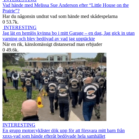
Vad hände med Melissa Sue Anderson efter “Little House on the
Prairie”?
Har du någonsin undrat vad som hände med skådespelarna
0
53.7k.
INTERESTING
Jag lät en hemlös kvinna bo i mitt Garage – en dag, Jag gick in utan
varning och blev bedövad av vad jag upptäckte
När en rik, känslomässigt distanserad man erbjuder
0
49.6k.
INTERESTING
En grupp motorcyklister dök upp för att försvara mitt barn från
xnxs-vad som hände efteråt bedövade hela samhället