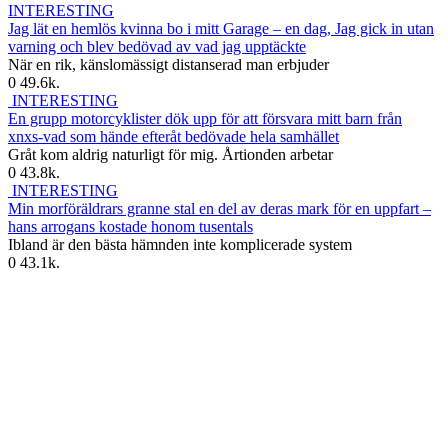
INTERESTING
Jag lät en hemlös kvinna bo i mitt Garage – en dag, Jag gick in utan
varning och blev bedövad av vad jag upptäckte
När en rik, känslomässigt distanserad man erbjuder
0
49.6k.
INTERESTING
En grupp motorcyklister dök upp för att försvara mitt barn från
xnxs-vad som hände efteråt bedövade hela samhället
Gråt kom aldrig naturligt för mig. Årtionden arbetar
0
43.8k.
INTERESTING
Min morföräldrars granne stal en del av deras mark för en uppfart –
hans arrogans kostade honom tusentals
Ibland är den bästa hämnden inte komplicerade system
0
43.1k.