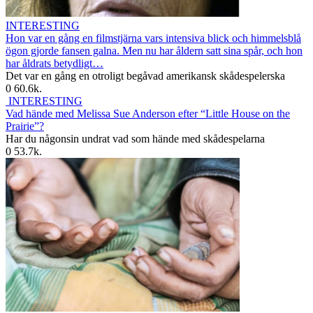
INTERESTING
Hon var en gång en filmstjärna vars intensiva blick och himmelsblå
ögon gjorde fansen galna. Men nu har åldern satt sina spår, och hon
har åldrats betydligt…
Det var en gång en otroligt begåvad amerikansk skådespelerska
0
60.6k.
INTERESTING
Vad hände med Melissa Sue Anderson efter “Little House on the
Prairie”?
Har du någonsin undrat vad som hände med skådespelarna
0
53.7k.