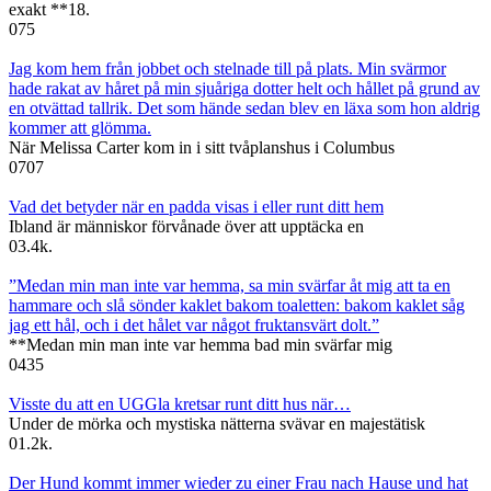
exakt **18.
0
75
Jag kom hem från jobbet och stelnade till på plats. Min svärmor
hade rakat av håret på min sjuåriga dotter helt och hållet på grund av
en otvättad tallrik. Det som hände sedan blev en läxa som hon aldrig
kommer att glömma.
När Melissa Carter kom in i sitt tvåplanshus i Columbus
0
707
Vad det betyder när en padda visas i eller runt ditt hem
Ibland är människor förvånade över att upptäcka en
0
3.4k.
”Medan min man inte var hemma, sa min svärfar åt mig att ta en
hammare och slå sönder kaklet bakom toaletten: bakom kaklet såg
jag ett hål, och i det hålet var något fruktansvärt dolt.”
**Medan min man inte var hemma bad min svärfar mig
0
435
Visste du att en UGGla kretsar runt ditt hus när…
Under de mörka och mystiska nätterna svävar en majestätisk
0
1.2k.
Der Hund kommt immer wieder zu einer Frau nach Hause und hat