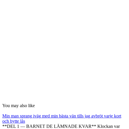
You may also like
Min man sprang iväg med min bästa vän tills jag avbröt varje kort
och bytte lås
**DEL 1 — BARNET DE LÄMNADE KVAR** Klockan var