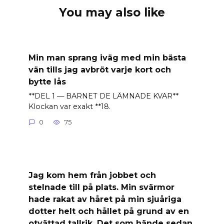
You may also like
Min man sprang iväg med min bästa
vän tills jag avbröt varje kort och
bytte lås
**DEL 1 — BARNET DE LÄMNADE KVAR**
Klockan var exakt **18.
0
75
Jag kom hem från jobbet och
stelnade till på plats. Min svärmor
hade rakat av håret på min sjuåriga
dotter helt och hållet på grund av en
otvättad tallrik. Det som hände sedan