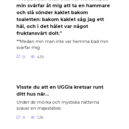
min svärfar åt mig att ta en hammare
och slå sönder kaklet bakom
toaletten: bakom kaklet såg jag ett
hål, och i det hålet var något
fruktansvärt dolt.”
**Medan min man inte var hemma bad min
svärfar mig
0
435
Visste du att en UGGla kretsar runt
ditt hus när…
Under de mörka och mystiska nätterna
svävar en majestätisk
0
1.2k.