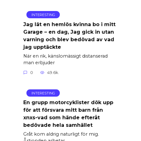
INTERESTING
Jag lät en hemlös kvinna bo i mitt
Garage – en dag, Jag gick in utan
varning och blev bedövad av vad
jag upptäckte
När en rik, känslomässigt distanserad
man erbjuder
0
49.6k.
INTERESTING
En grupp motorcyklister dök upp
för att försvara mitt barn från
xnxs-vad som hände efteråt
bedövade hela samhället
Gråt kom aldrig naturligt för mig.
Årtionden arbetar