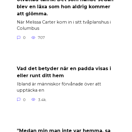
blev en läxa som hon aldrig kommer
att glömma.
När Melissa Carter kom in i sitt tvåplanshus i
Columbus
0
707
Vad det betyder när en padda visas i
eller runt ditt hem
Ibland är människor förvånade över att
upptäcka en
0
3.4k.
”Medan min man inte var hemma, sa