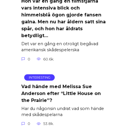
Hon var en gång en filmstjärna
vars intensiva blick och
himmelsblå ögon gjorde fansen
galna. Men nu har åldern satt sina
spår, och hon har åldrats
betydligt…
Det var en gång en otroligt begåvad
amerikansk skådespelerska
0
60.6k.
INTERESTING
Vad hände med Melissa Sue
Anderson efter “Little House on
the Prairie”?
Har du någonsin undrat vad som hände
med skådespelarna
0
53.8k.