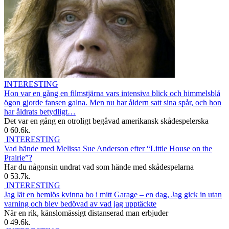
INTERESTING
Hon var en gång en filmstjärna vars intensiva blick och himmelsblå
ögon gjorde fansen galna. Men nu har åldern satt sina spår, och hon
har åldrats betydligt…
Det var en gång en otroligt begåvad amerikansk skådespelerska
0
60.6k.
INTERESTING
Vad hände med Melissa Sue Anderson efter “Little House on the
Prairie”?
Har du någonsin undrat vad som hände med skådespelarna
0
53.7k.
INTERESTING
Jag lät en hemlös kvinna bo i mitt Garage – en dag, Jag gick in utan
varning och blev bedövad av vad jag upptäckte
När en rik, känslomässigt distanserad man erbjuder
0
49.6k.