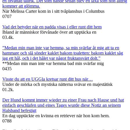
en otvättad tallrik. Det som hände sedan blev en läxa som hon aldrig
kommer att glömma.
När Melissa Carter kom in i sitt tvåplanshus i Columbus
0
707
Vad det betyder när en padda visas i eller runt ditt hem
Ibland är människor förvånade över att upptäcka en
0
3.4k.
”Medan min man inte var hemma, sa min svärfar åt mig att ta en
hammare och slå sönder kaklet bakom toaletten: bakom kaklet såg
jag ett hål, och i det hålet var något fruktansvärt dolt.”
**Medan min man inte var hemma bad min svärfar mig
0
435
Visste du att en UGGla kretsar runt ditt hus när…
Under de mörka och mystiska nätterna svävar en majestätisk
0
1.2k.
Der Hund kommt immer wieder zu einer Frau nach Hause und hat
einfach geschlafen und eines Tages wurde diese Notiz an seinem
Halsband befestigt
En dag upptäckte en kvinna en retriever när hon kom hem.
0
788