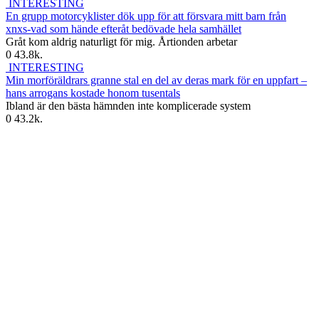
INTERESTING
En grupp motorcyklister dök upp för att försvara mitt barn från
xnxs-vad som hände efteråt bedövade hela samhället
Gråt kom aldrig naturligt för mig. Årtionden arbetar
0
43.8k.
INTERESTING
Min morföräldrars granne stal en del av deras mark för en uppfart –
hans arrogans kostade honom tusentals
Ibland är den bästa hämnden inte komplicerade system
0
43.2k.