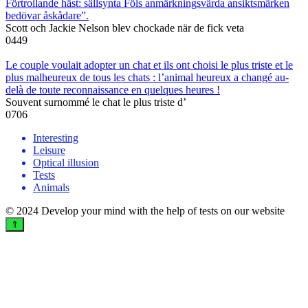
Förtrollande häst: sällsynta Föls anmärkningsvärda ansiktsmärken
bedövar åskådare”.
Scott och Jackie Nelson blev chockade när de fick veta
0
449
Le couple voulait adopter un chat et ils ont choisi le plus triste et le
plus malheureux de tous les chats : l’animal heureux a changé au-
delà de toute reconnaissance en quelques heures !
Souvent surnommé le chat le plus triste d’
0
706
Interesting
Leisure
Optical illusion
Tests
Animals
© 2024 Develop your mind with the help of tests on our website