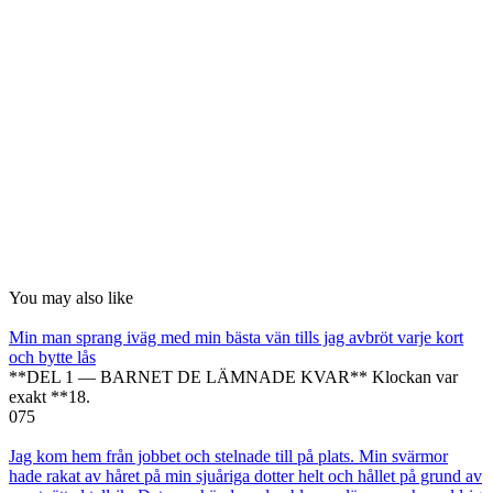
You may also like
Min man sprang iväg med min bästa vän tills jag avbröt varje kort
och bytte lås
**DEL 1 — BARNET DE LÄMNADE KVAR** Klockan var
exakt **18.
0
75
Jag kom hem från jobbet och stelnade till på plats. Min svärmor
hade rakat av håret på min sjuåriga dotter helt och hållet på grund av