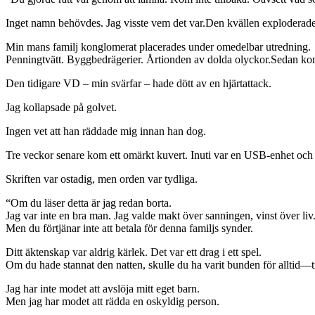
Inget namn behövdes. Jag visste vem det var.Den kvällen exploderade
Min mans familj konglomerat placerades under omedelbar utredning.
Penningtvätt. Byggbedrägerier. Årtionden av dolda olyckor.Sedan kom
Den tidigare VD – min svärfar – hade dött av en hjärtattack.
Jag kollapsade på golvet.
Ingen vet att han räddade mig innan han dog.
Tre veckor senare kom ett omärkt kuvert. Inuti var en USB-enhet och 
Skriften var ostadig, men orden var tydliga.
“Om du läser detta är jag redan borta.
Jag var inte en bra man. Jag valde makt över sanningen, vinst över liv
Men du förtjänar inte att betala för denna familjs synder.
Ditt äktenskap var aldrig kärlek. Det var ett drag i ett spel.
Om du hade stannat den natten, skulle du ha varit bunden för alltid—till l
Jag har inte modet att avslöja mitt eget barn.
Men jag har modet att rädda en oskyldig person.