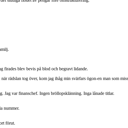
et slutliga flödet av pengar före omstrukturering.
amilj.
 firades blev bevis på blod och begravt lidande.
 när rädslan tog över, kom jag ihåg min svärfars ögon-en man som missl
lig. Jag var finanschef. Ingen bröllopsklänning. Inga lånade titlar.
la nummer.
rt förut.