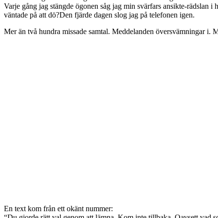
Varje gång jag stängde ögonen såg jag min svärfars ansikte-rädslan 
väntade på att dö?Den fjärde dagen slog jag på telefonen igen.
Mer än två hundra missade samtal. Meddelanden översvämningar i. Min m
En text kom från ett okänt nummer:
“Du gjorde rätt val genom att lämna. Kom inte tillbaka. Oavsett vad 