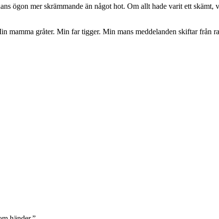
i hans ögon mer skrämmande än något hot. Om allt hade varit ett skämt
amma gråter. Min far tigger. Min mans meddelanden skiftar från raseri,
som händer.”