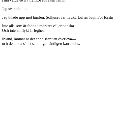
Han valde ett liv framför sin egen familj.”
Jag svarade inte.
Jag tittade upp mot himlen. Solljuset var mjukt. Luften lugn.För först
Inte alla som är födda i mörkret väljer ondska.
Och inte all flykt är feghet.
Ibland, lämnar är det enda sättet att överleva—
och det enda sättet sanningen äntligen kan andas.