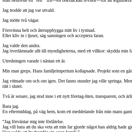
Han behövde en” ren ” fru—en obefläckad revisor—för att legitimera d
Jag trodde att jag var utvald.
Jag mötte två vägar.
Försvinna helt och återuppbygga mitt liv i tystnad.
Eller kliv in i ljuset, säg sanningen och acceptera faran.
Jag valde den andra.
Jag överlämnade allt till myndigheterna, med ett villkor: skydda min f
Utredningen varade i nästan ett år.
Min man greps. Hans familjeimperium kollapsade. Projekt som en gång
Jag vittnade om och om igen. Det fanns stunder jag ville springa. Men
rätt i slutet.
Två år senare, jag stod inne i ett nytt företag-liten, transparent, och är
Bara jag.
En eftermiddag, på väg hem, kom ett meddelande från min mans gam
“Jag förväntar mig inte förlåtelse.
Jag vill bara att du ska veta att min far gjorde något han aldrig hade gjo