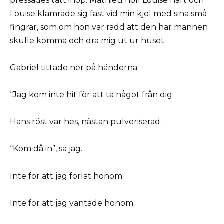
pressades tätt ihop. Mathieu höll Louise hårt och
Louise klamrade sig fast vid min kjol med sina små
fingrar, som om hon var rädd att den här mannen
skulle komma och dra mig ut ur huset.
Gabriel tittade ner på händerna.
“Jag kom inte hit för att ta något från dig.
Hans röst var hes, nästan pulveriserad.
“Kom då in”, sa jag.
Inte för att jag förlät honom.
Inte för att jag väntade honom.