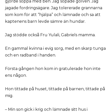
gjorde soppa med ben. Jag sopade golven. Jag
jagade fordringsägare. Jag tolererade grannarna
som kom för att “hjälpa” och lämnade och sa att
kaptenens barn levde sämre än hundar.
Jag stödde också Fru Yulali, Gabriels mamma.
En gammal kvinna i evig sorg, med en skarp tunga
och en radband i handen.
Första gången hon kom in gratulerade hon inte
ens någon.
Hon tittade på huset, tittade på barnen, tittade på
mig.
– Min son gick i krig och lämnade sitt hus i