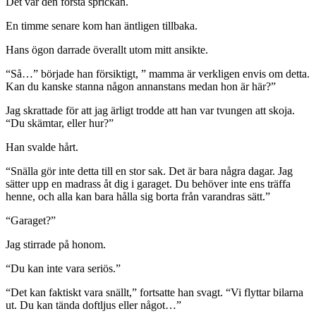
Det var den första sprickan.
En timme senare kom han äntligen tillbaka.
Hans ögon darrade överallt utom mitt ansikte.
“Så…” började han försiktigt, ” mamma är verkligen envis om detta.
Kan du kanske stanna någon annanstans medan hon är här?”
Jag skrattade för att jag ärligt trodde att han var tvungen att skoja.
“Du skämtar, eller hur?”
Han svalde hårt.
“Snälla gör inte detta till en stor sak. Det är bara några dagar. Jag
sätter upp en madrass åt dig i garaget. Du behöver inte ens träffa
henne, och alla kan bara hålla sig borta från varandras sätt.”
“Garaget?”
Jag stirrade på honom.
“Du kan inte vara seriös.”
“Det kan faktiskt vara snällt,” fortsatte han svagt. “Vi flyttar bilarna
ut. Du kan tända doftljus eller något…”