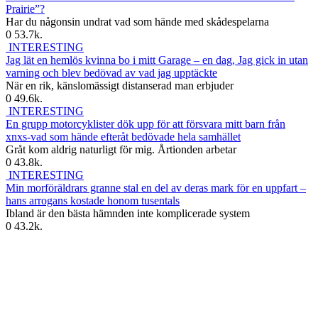
Prairie”?
Har du någonsin undrat vad som hände med skådespelarna
0
53.7k.
INTERESTING
Jag lät en hemlös kvinna bo i mitt Garage – en dag, Jag gick in utan
varning och blev bedövad av vad jag upptäckte
När en rik, känslomässigt distanserad man erbjuder
0
49.6k.
INTERESTING
En grupp motorcyklister dök upp för att försvara mitt barn från
xnxs-vad som hände efteråt bedövade hela samhället
Gråt kom aldrig naturligt för mig. Årtionden arbetar
0
43.8k.
INTERESTING
Min morföräldrars granne stal en del av deras mark för en uppfart –
hans arrogans kostade honom tusentals
Ibland är den bästa hämnden inte komplicerade system
0
43.2k.