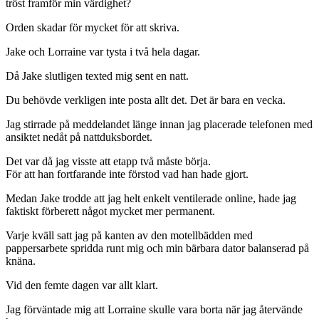
tröst framför min värdighet?
Orden skadar för mycket för att skriva.
Jake och Lorraine var tysta i två hela dagar.
Då Jake slutligen texted mig sent en natt.
Du behövde verkligen inte posta allt det. Det är bara en vecka.
Jag stirrade på meddelandet länge innan jag placerade telefonen med
ansiktet nedåt på nattduksbordet.
Det var då jag visste att etapp två måste börja.
För att han fortfarande inte förstod vad han hade gjort.
Medan Jake trodde att jag helt enkelt ventilerade online, hade jag
faktiskt förberett något mycket mer permanent.
Varje kväll satt jag på kanten av den motellbädden med
pappersarbete spridda runt mig och min bärbara dator balanserad på
knäna.
Vid den femte dagen var allt klart.
Jag förväntade mig att Lorraine skulle vara borta när jag återvände