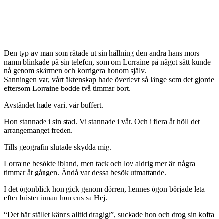
Den typ av man som rätade ut sin hållning den andra hans mors
namn blinkade på sin telefon, som om Lorraine på något sätt kunde
nå genom skärmen och korrigera honom själv.
Sanningen var, vårt äktenskap hade överlevt så länge som det gjorde
eftersom Lorraine bodde två timmar bort.
Avståndet hade varit vår buffert.
Hon stannade i sin stad. Vi stannade i vår. Och i flera år höll det
arrangemanget freden.
Tills geografin slutade skydda mig.
Lorraine besökte ibland, men tack och lov aldrig mer än några
timmar åt gången. Ändå var dessa besök utmattande.
I det ögonblick hon gick genom dörren, hennes ögon började leta
efter brister innan hon ens sa Hej.
“Det här stället känns alltid dragigt”, suckade hon och drog sin kofta