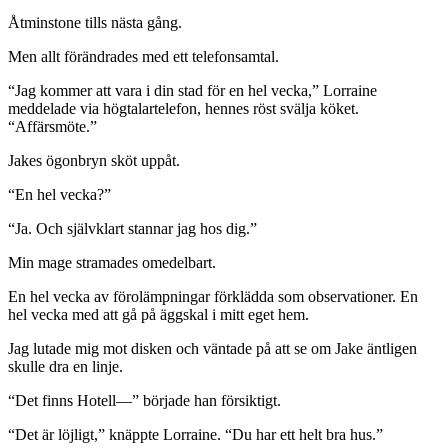
Åtminstone tills nästa gång.
Men allt förändrades med ett telefonsamtal.
“Jag kommer att vara i din stad för en hel vecka,” Lorraine
meddelade via högtalartelefon, hennes röst svälja köket.
“Affärsmöte.”
Jakes ögonbryn sköt uppåt.
“En hel vecka?”
“Ja. Och självklart stannar jag hos dig.”
Min mage stramades omedelbart.
En hel vecka av förolämpningar förklädda som observationer. En
hel vecka med att gå på äggskal i mitt eget hem.
Jag lutade mig mot disken och väntade på att se om Jake äntligen
skulle dra en linje.
“Det finns Hotell—” började han försiktigt.
“Det är löjligt,” knäppte Lorraine. “Du har ett helt bra hus.”