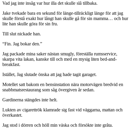
Vad jag inte insåg var hur illa det skulle slå tillbaka.
Jake tvekade bara en sekund för länge-tillräckligt länge för att jag
skulle förstå exakt hur långt han skulle gå för sin mamma… och hur
lite han skulle göra för sin fru.
Till slut nickade han.
“Fin. Jag bokar den.”
Jag packade mina saker nästan smugly, föreställa rumsservice,
skarpa vita lakan, kanske till och med en mysig liten bed-and-
breakfast.
Istället, Jag slutade önska att jag hade tagit garaget.
Motellet satt bakom en bensinstation nära motorvägen bredvid en
snabbmatsrestaurang som såg övergiven år sedan.
Gardinerna stängdes inte helt.
Lukten av cigarettrök klamrade sig fast vid väggarna, mattan och
överkastet.
Jag stod i dörren och höll min väska och försökte inte gråta.