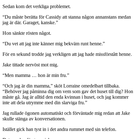
Sedan kom det verkliga problemet.
“Du måste berätta för Cassidy att stanna någon annanstans medan
jag är där. Garaget, kanske.”
Hon sänkte rösten något.
“Du vet att jag inte känner mig bekväm runt henne.”
För en sekund trodde jag verkligen att jag hade missförstått henne.
Jake tittade nervöst mot mig.
“Men mamma … hon är min fru.”
“Och jag är din mamma,” sköt Lorraine omedelbart tillbaka.
“Behöver jag påminna dig om vem som gav det huset till dig? Hon
måste gå. Jag är alltid den enda kvinnan i huset, och jag kommer
inte att dela utrymme med din slarviga fru.”
Jag rullade ögonen automatiskt och förväntade mig redan att Jake
skulle stänga av konversationen.
Istället gick han tyst in i det andra rummet med sin telefon.