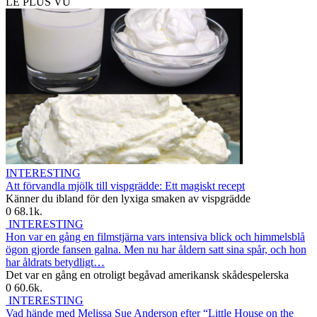
LE PLUS VU
INTERESTING
Att förvandla mjölk till vispgrädde: Ett magiskt recept
Känner du ibland för den lyxiga smaken av vispgrädde
0
68.1k.
INTERESTING
Hon var en gång en filmstjärna vars intensiva blick och himmelsblå
ögon gjorde fansen galna. Men nu har åldern satt sina spår, och hon
har åldrats betydligt…
Det var en gång en otroligt begåvad amerikansk skådespelerska
0
60.6k.
INTERESTING
Vad hände med Melissa Sue Anderson efter “Little House on the