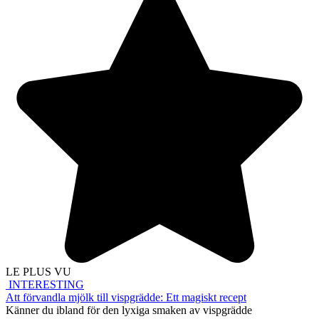
LE PLUS VU
INTERESTING
Att förvandla mjölk till vispgrädde: Ett magiskt recept
Känner du ibland för den lyxiga smaken av vispgrädde