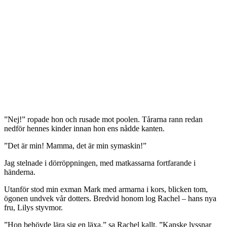
”Nej!” ropade hon och rusade mot poolen. Tårarna rann redan
nedför hennes kinder innan hon ens nådde kanten.
”Det är min! Mamma, det är min symaskin!”
Jag stelnade i dörröppningen, med matkassarna fortfarande i
händerna.
Utanför stod min exman Mark med armarna i kors, blicken tom,
ögonen undvek vår dotters. Bredvid honom log Rachel – hans nya
fru, Lilys styvmor.
”Hon behövde lära sig en läxa,” sa Rachel kallt. ”Kanske lyssnar