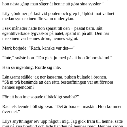
hon nästa gång man säger åt henne att göra sina sysslor.”
Lily sjönk ner på knä vid poolen och grep hjälplöst mot vattnet
medan symaskinen försvann under ytan.
I sex månader hade hon sparat till den – passat barn, sålt
egentillverkade tygväskor på nätet, sparat in på allt. Den här
maskinen var hennes dröm, hennes väg ut.
Mark började: ”Rach, kanske var det—”
”Inte,” snäste hon. ”Du gick ju med på att hon är bortskämd.”
Han sa ingenting. Rörde sig inte.
Långsamt ställde jag ner kassarna, pulsen bultade i öronen.
”Så ni två bestämde att den rätta bestraffningen var att förstöra
hennes egendom?
För att hon inte sopade tillräckligt snabbt?”
Rachels leende höll sig kvar. ”Det är bara en maskin. Hon kommer
över det.”
Lilys snyftningar rev upp något i mig. Jag gick fram till henne, satte
mig på knä bredvid och lade handen på hennes rygg. Hennes kropp