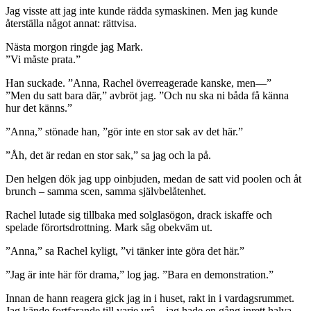
Jag visste att jag inte kunde rädda symaskinen. Men jag kunde
återställa något annat: rättvisa.
Nästa morgon ringde jag Mark.
”Vi måste prata.”
Han suckade. ”Anna, Rachel överreagerade kanske, men—”
”Men du satt bara där,” avbröt jag. ”Och nu ska ni båda få känna
hur det känns.”
”Anna,” stönade han, ”gör inte en stor sak av det här.”
”Åh, det är redan en stor sak,” sa jag och la på.
Den helgen dök jag upp oinbjuden, medan de satt vid poolen och åt
brunch – samma scen, samma självbelåtenhet.
Rachel lutade sig tillbaka med solglasögon, drack iskaffe och
spelade förortsdrottning. Mark såg obekväm ut.
”Anna,” sa Rachel kyligt, ”vi tänker inte göra det här.”
”Jag är inte här för drama,” log jag. ”Bara en demonstration.”
Innan de hann reagera gick jag in i huset, rakt in i vardagsrummet.
Jag kände fortfarande till varje vrå – jag hade en gång inrett halva