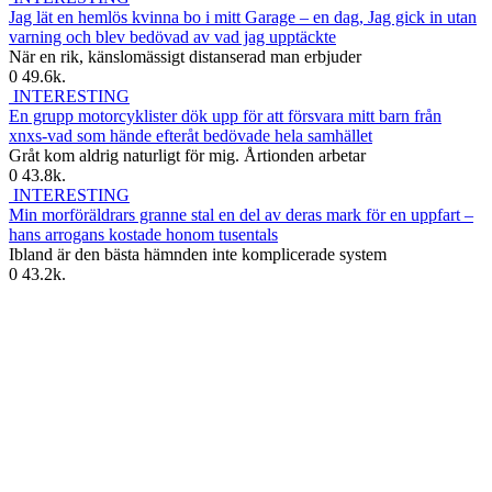
Jag lät en hemlös kvinna bo i mitt Garage – en dag, Jag gick in utan
varning och blev bedövad av vad jag upptäckte
När en rik, känslomässigt distanserad man erbjuder
0
49.6k.
INTERESTING
En grupp motorcyklister dök upp för att försvara mitt barn från
xnxs-vad som hände efteråt bedövade hela samhället
Gråt kom aldrig naturligt för mig. Årtionden arbetar
0
43.8k.
INTERESTING
Min morföräldrars granne stal en del av deras mark för en uppfart –
hans arrogans kostade honom tusentals
Ibland är den bästa hämnden inte komplicerade system
0
43.2k.