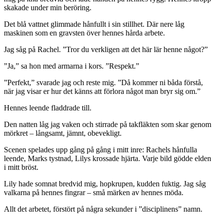
skakade under min beröring.
Det blå vattnet glimmade hånfullt i sin stillhet. Där nere låg
maskinen som en gravsten över hennes hårda arbete.
Jag såg på Rachel. ”Tror du verkligen att det här lär henne något?”
”Ja,” sa hon med armarna i kors. ”Respekt.”
”Perfekt,” svarade jag och reste mig. ”Då kommer ni båda förstå,
när jag visar er hur det känns att förlora något man bryr sig om.”
Hennes leende fladdrade till.
Den natten låg jag vaken och stirrade på takfläkten som skar genom
mörkret – långsamt, jämnt, obevekligt.
Scenen spelades upp gång på gång i mitt inre: Rachels hånfulla
leende, Marks tystnad, Lilys krossade hjärta. Varje bild gödde elden
i mitt bröst.
Lily hade somnat bredvid mig, hopkrupen, kudden fuktig. Jag såg
valkarna på hennes fingrar – små märken av hennes möda.
Allt det arbetet, förstört på några sekunder i ”disciplinens” namn.