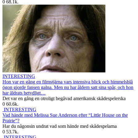
0
68.1k.
INTERESTING
Hon var en gång en filmstjärna vars intensiva blick och himmelsblå
ögon gjorde fansen galna. Men nu har åldern satt sina spår, och hon
har åldrats betydligt…
Det var en gång en otroligt begåvad amerikansk skådespelerska
0
60.6k.
INTERESTING
Vad hände med Melissa Sue Anderson efter “Little House on the
Prairie”?
Har du någonsin undrat vad som hände med skådespelarna
0
53.7k.
INTERESTING