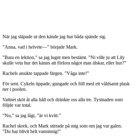
När jag släpade ut den kände jag hur båda spände sig.
”Anna, vad i helvete—” började Mark.
”Bara en lektion,” sa jag lugnt men bestämt. ”Ni ville ju att Lily
skulle veta hur det känns att förlora något man älskar, eller hur?”
Rachels ansikte tappade färgen. ”Våga inte!”
För sent. Cykeln tippade, gungade och föll med ett våldsamt plask
ner i poolen.
Vattnet sköt åt alla håll och dränkte oss alla tre. Tystnaden som
följde var total.
”Nu,” sa jag lågt, ”är vi kvitt.”
Rachel skrek, och Mark stirrade på mig som om jag var galen.
”Du har blivit helt vansinnig!”