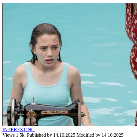
INTERESTING
Views
1.5k.
Published by
14.10.2025
Modified by
14.10.2025