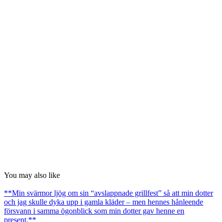
You may also like
**Min svärmor ljög om sin “avslappnade grillfest” så att min dotter
och jag skulle dyka upp i gamla kläder – men hennes hånleende
försvann i samma ögonblick som min dotter gav henne en
present.**