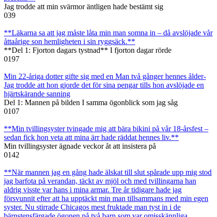
Jag trodde att min svärmor äntligen hade bestämt sig
0
39
**Läkarna sa att jag måste låta min man somna in – då avslöjade vår
åttaårige son hemligheten i sin ryggsäck.**
**Del 1: Fjorton dagars tystnad** I fjorton dagar rörde
0
197
Min 22-åriga dotter gifte sig med en Man två gånger hennes ålder-
Jag trodde att hon gjorde det för sina pengar tills hon avslöjade en
hjärtskärande sanning
Del 1: Mannen på bilden I samma ögonblick som jag såg
0
107
**Min tvillingsyster tvingade mig att bära bikini på vår 18-årsfest –
sedan fick hon veta att mina ärr hade räddat hennes liv.**
Min tvillingsyster ägnade veckor åt att insistera på
0
142
**När mannen jag en gång hade älskat till slut spårade upp mig stod
jag barfota på verandan, täckt av mjöl och med tvillingarna han
aldrig visste var hans i mina armar. Tre år tidigare hade jag
försvunnit efter att ha upptäckt min man tillsammans med min egen
syster. Nu stirrade Chicagos mest fruktade man tyst in i de
bärnstensfärgade ögonen på två barn som var omisskännliga