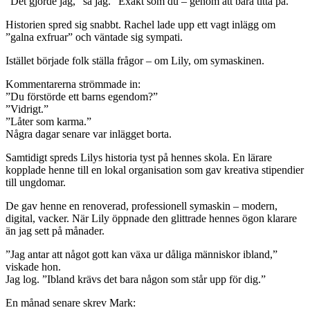
”Det gjorde jag,” sa jag. ”Exakt som du – genom att bara titta på.”
Historien spred sig snabbt. Rachel lade upp ett vagt inlägg om
”galna exfruar” och väntade sig sympati.
Istället började folk ställa frågor – om Lily, om symaskinen.
Kommentarerna strömmade in:
”Du förstörde ett barns egendom?”
”Vidrigt.”
”Låter som karma.”
Några dagar senare var inlägget borta.
Samtidigt spreds Lilys historia tyst på hennes skola. En lärare
kopplade henne till en lokal organisation som gav kreativa stipendier
till ungdomar.
De gav henne en renoverad, professionell symaskin – modern,
digital, vacker. När Lily öppnade den glittrade hennes ögon klarare
än jag sett på månader.
”Jag antar att något gott kan växa ur dåliga människor ibland,”
viskade hon.
Jag log. ”Ibland krävs det bara någon som står upp för dig.”
En månad senare skrev Mark: