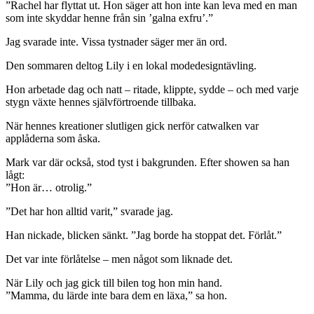
”Rachel har flyttat ut. Hon säger att hon inte kan leva med en man
som inte skyddar henne från sin ’galna exfru’.”
Jag svarade inte. Vissa tystnader säger mer än ord.
Den sommaren deltog Lily i en lokal modedesigntävling.
Hon arbetade dag och natt – ritade, klippte, sydde – och med varje
stygn växte hennes självförtroende tillbaka.
När hennes kreationer slutligen gick nerför catwalken var
applåderna som åska.
Mark var där också, stod tyst i bakgrunden. Efter showen sa han
lågt:
”Hon är… otrolig.”
”Det har hon alltid varit,” svarade jag.
Han nickade, blicken sänkt. ”Jag borde ha stoppat det. Förlåt.”
Det var inte förlåtelse – men något som liknade det.
När Lily och jag gick till bilen tog hon min hand.
”Mamma, du lärde inte bara dem en läxa,” sa hon.