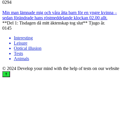
0
294
Min man lämnade mig och våra åtta barn för en yngre kvinna –
sedan förändrade hans röstmeddelande klockan 02.00 allt.
**Del 1: Tisdagen då mitt äktenskap tog slut** Tjugo år.
0
145
Interesting
Leisure
Optical illusion
Tests
Animals
© 2024 Develop your mind with the help of tests on our website