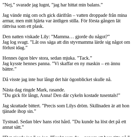
”Nej,” svarade jag lugnt, ”jag har hittat min balans.”
Jag vände mig om och gick därifrån – vatten droppade från mina
armar, men mitt hjärta var äntligen stilla. För första gången lät
rättvisa som ett plask.
Den natten viskade Lily: ”Mamma… gjorde du något?”
Jag log svagt. ”Låt oss säga att din styvmamma lärde sig något om
förlust idag.”
Hennes ögon blev stora, sedan mjuka. ”Tack.”
Jag kysste hennes panna. ”Vi skaffar en ny maskin – en ännu
bättre.”
Då visste jag inte hur långt det här ögonblicket skulle nå.
Nästa dag ringde Mark, rasande.
”Du gick för långt, Anna! Den där cykeln kostade tusentals!”
Jag skrattade bittert. ”Precis som Lilys dröm. Skillnaden är att hon
tjänade ihop sin.”
Tystnad. Sedan blev hans röst hård. ”Du kunde ha löst det på ett
annat sätt.”