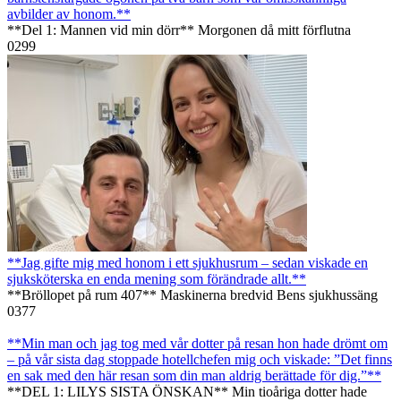
avbilder av honom.**
**Del 1: Mannen vid min dörr** Morgonen då mitt förflutna
0
299
**Jag gifte mig med honom i ett sjukhusrum – sedan viskade en
sjuksköterska en enda mening som förändrade allt.**
**Bröllopet på rum 407** Maskinerna bredvid Bens sjukhussäng
0
377
**Min man och jag tog med vår dotter på resan hon hade drömt om
– på vår sista dag stoppade hotellchefen mig och viskade: ”Det finns
en sak med den här resan som din man aldrig berättade för dig.”**
**DEL 1: LILYS SISTA ÖNSKAN** Min tioåriga dotter hade