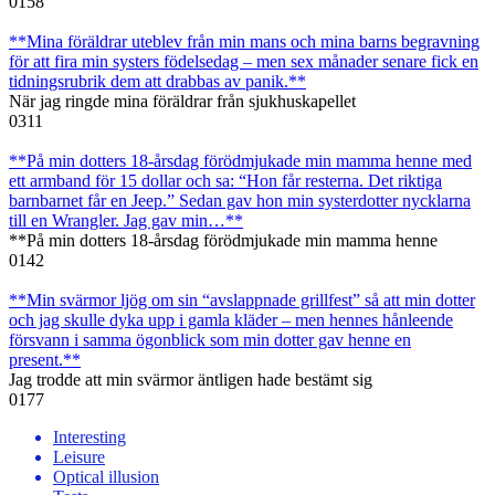
0
158
**Mina föräldrar uteblev från min mans och mina barns begravning
för att fira min systers födelsedag – men sex månader senare fick en
tidningsrubrik dem att drabbas av panik.**
När jag ringde mina föräldrar från sjukhuskapellet
0
311
**På min dotters 18-årsdag förödmjukade min mamma henne med
ett armband för 15 dollar och sa: “Hon får resterna. Det riktiga
barnbarnet får en Jeep.” Sedan gav hon min systerdotter nycklarna
till en Wrangler. Jag gav min…**
**På min dotters 18-årsdag förödmjukade min mamma henne
0
142
**Min svärmor ljög om sin “avslappnade grillfest” så att min dotter
och jag skulle dyka upp i gamla kläder – men hennes hånleende
försvann i samma ögonblick som min dotter gav henne en
present.**
Jag trodde att min svärmor äntligen hade bestämt sig
0
177
Interesting
Leisure
Optical illusion