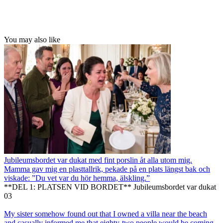
You may also like
Jubileumsbordet var dukat med fint porslin åt alla utom mig.
Mamma gav mig en plasttallrik, pekade på en plats längst bak och
viskade: ”Du vet var du hör hemma, älskling.”
**DEL 1: PLATSEN VID BORDET** Jubileumsbordet var dukat
0
3
My sister somehow found out that I owned a villa near the beach
and casually informed me that eighty-two people would be coming