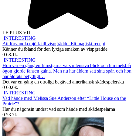
LE PLUS VU
INTERESTING
Att förvandla mjölk till vispgrädde: Ett magiskt recept
Känner du ibland för den lyxiga smaken av vispgrädde
0
68.1k.
INTERESTING
Hon var en gång en filmstjärna vars intensiva blick och himmelsblå
ögon gjorde fansen galna. Men nu har åldern satt sina spår, och hon
har åldrats betydligt…
Det var en gång en otroligt begåvad amerikansk skådespelerska
0
60.6k.
INTERESTING
Vad hände med Melissa Sue Anderson efter “Little House on the
Prairie”?
Har du någonsin undrat vad som hände med skådespelarna
0
53.7k.