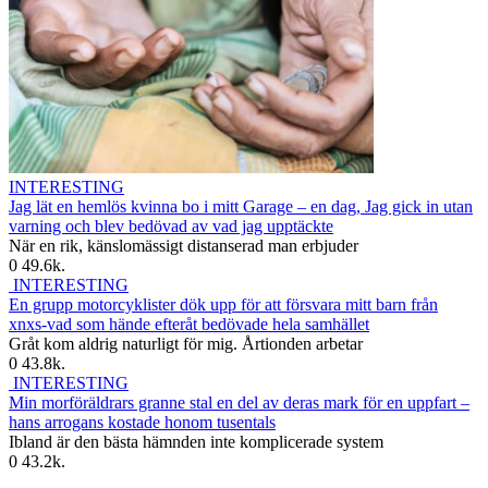
INTERESTING
Jag lät en hemlös kvinna bo i mitt Garage – en dag, Jag gick in utan
varning och blev bedövad av vad jag upptäckte
När en rik, känslomässigt distanserad man erbjuder
0
49.6k.
INTERESTING
En grupp motorcyklister dök upp för att försvara mitt barn från
xnxs-vad som hände efteråt bedövade hela samhället
Gråt kom aldrig naturligt för mig. Årtionden arbetar
0
43.8k.
INTERESTING
Min morföräldrars granne stal en del av deras mark för en uppfart –
hans arrogans kostade honom tusentals
Ibland är den bästa hämnden inte komplicerade system
0
43.2k.