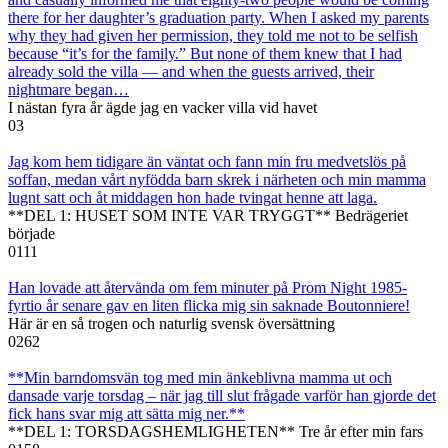
there for her daughter’s graduation party. When I asked my parents
why they had given her permission, they told me not to be selfish
because “it’s for the family.” But none of them knew that I had
already sold the villa — and when the guests arrived, their
nightmare began…
I nästan fyra år ägde jag en vacker villa vid havet
0
3
Jag kom hem tidigare än väntat och fann min fru medvetslös på
soffan, medan vårt nyfödda barn skrek i närheten och min mamma
lugnt satt och åt middagen hon hade tvingat henne att laga.
**DEL 1: HUSET SOM INTE VAR TRYGGT** Bedrägeriet
började
0
111
Han lovade att återvända om fem minuter på Prom Night 1985-
fyrtio år senare gav en liten flicka mig sin saknade Boutonniere!
Här är en så trogen och naturlig svensk översättning
0
262
**Min barndomsvän tog med min änkeblivna mamma ut och
dansade varje torsdag – när jag till slut frågade varför han gjorde det
fick hans svar mig att sätta mig ner.**
**DEL 1: TORSDAGSHEMLIGHETEN** Tre år efter min fars