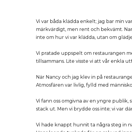
Vi var båda klädda enkelt; jag bar min v
märkvärdigt, men rent och bekvämt. Nanc
inte om hur vi var klädda, utan om glädjen
Vi pratade uppspelt om restaurangen med
tillsammans. Lite visste vi att vår enkla 
När Nancy och jag klev in på restaurang
Atmosfären var livlig, fylld med människ
Vi fann oss omgivna av en yngre publik, st
stack ut. Men vi brydde oss inte; vi var 
Vi hade knappt hunnit ta några steg in n