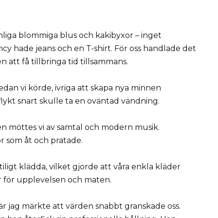
anliga blommiga blus och kakibyxor – inget
y hade jeans och en T-shirt. För oss handlade det
 att få tillbringa tid tillsammans.
an vi körde, ivriga att skapa nya minnen
utflykt snart skulle ta en oväntad vändning.
en möttes vi av samtal och modern musik.
or som åt och pratade.
iligt klädda, vilket gjorde att våra enkla kläder
där för upplevelsen och maten.
är jag märkte att värden snabbt granskade oss.