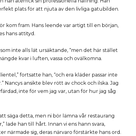
han återfick sin professionella hållning. Han
erfekt plats för att njuta av den livliga gatubilden.
ör kom fram. Hans leende var artigt till en början,
s hans attityd.
som inte alls lät ursäktande, “men det här stället
 hängde kvar i luften, vassa och ovälkomna.
lientel,” fortsatte han, “och era kläder passar inte
är.” Nancys ansikte blev rött av chock och ilska. Jag
färdad, inte för vem jag var, utan för hur jag såg
a att säga detta, men ni bör lämna vår restaurang
r,” lade han till hårt. Innan vi ens hann svara,
ter närmade sig, deras närvaro förstärkte hans ord.