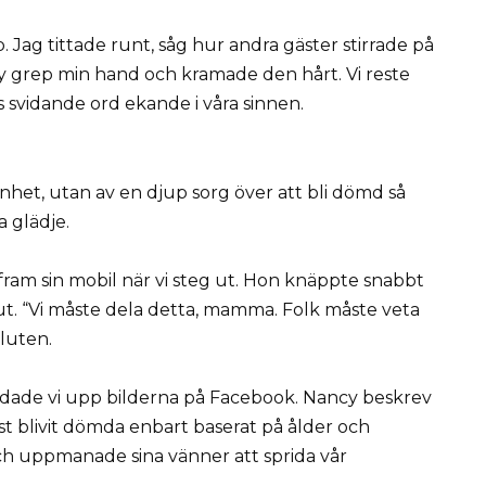
Jag tittade runt, såg hur andra gäster stirrade på
ncy grep min hand och kramade den hårt. Vi reste
ns svidande ord ekande i våra sinnen.
genhet, utan av en djup sorg över att bli dömd så
a glädje.
 fram sin mobil när vi steg ut. Hon knäppte snabbt
 ut. “Vi måste dela detta, mamma. Folk måste veta
sluten.
addade vi upp bilderna på Facebook. Nancy beskrev
st blivit dömda enbart baserat på ålder och
h uppmanade sina vänner att sprida vår