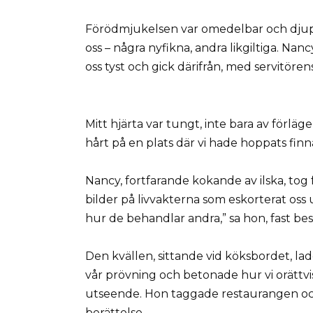
Förödmjukelsen var omedelbar och djup. 
oss – några nyfikna, andra likgiltiga. Na
oss tyst och gick därifrån, med servitöre
Mitt hjärta var tungt, inte bara av förlä
hårt på en plats där vi hade hoppats finn
Nancy, fortfarande kokande av ilska, tog
bilder på livvakterna som eskorterat oss
hur de behandlar andra,” sa hon, fast be
Den kvällen, sittande vid köksbordet, l
vår prövning och betonade hur vi orättvi
utseende. Hon taggade restaurangen oc
berättelse.