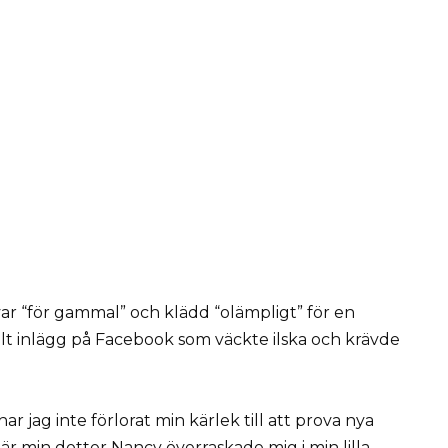
 var “för gammal” och klädd “olämpligt” för en
alt inlägg på Facebook som väckte ilska och krävde
ar jag inte förlorat min kärlek till att prova nya
är min dotter Nancy överraskade mig i min lilla