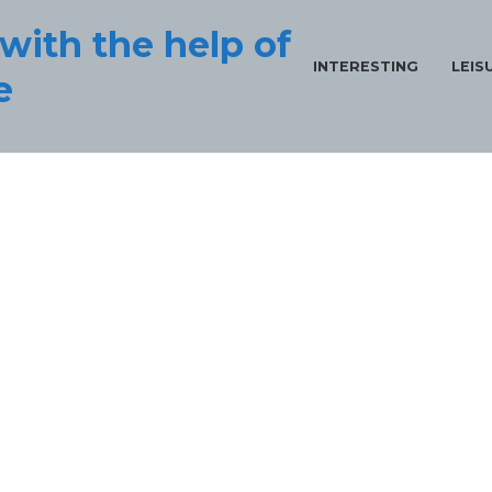
with the help of
INTERESTING
LEIS
e