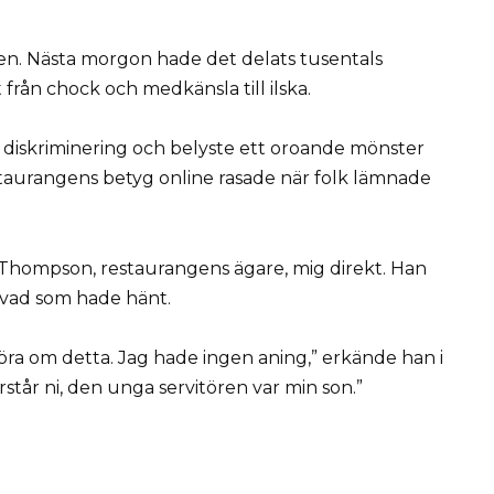
en. Nästa morgon hade det delats tusentals
rån chock och medkänsla till ilska.
 diskriminering och belyste ett oroande mönster
taurangens betyg online rasade när folk lämnade
. Thompson, restaurangens ägare, mig direkt. Han
 vad som hade hänt.
 höra om detta. Jag hade ingen aning,” erkände han i
står ni, den unga servitören var min son.”