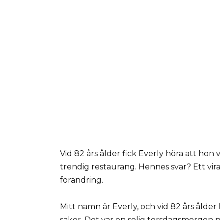
Vid 82 års ålder fick Everly höra att hon
trendig restaurang. Hennes svar? Ett vir
förändring.
Mitt namn är Everly, och vid 82 års ålder h
saker. Det var en solig torsdagsmorgon n