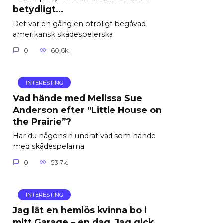
betydligt…
Det var en gång en otroligt begåvad
amerikansk skådespelerska
0
60.6k.
INTERESTING
Vad hände med Melissa Sue
Anderson efter “Little House on
the Prairie”?
Har du någonsin undrat vad som hände
med skådespelarna
0
53.7k.
INTERESTING
Jag lät en hemlös kvinna bo i
mitt Garage – en dag, Jag gick