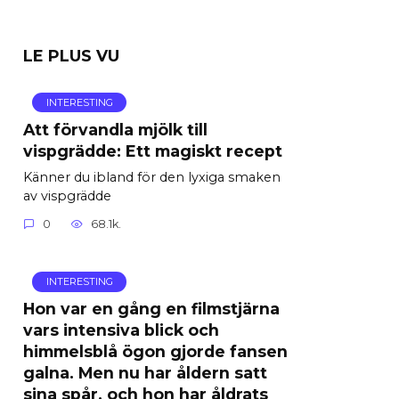
LE PLUS VU
INTERESTING
Att förvandla mjölk till
vispgrädde: Ett magiskt recept
Känner du ibland för den lyxiga smaken
av vispgrädde
0
68.1k.
INTERESTING
Hon var en gång en filmstjärna
vars intensiva blick och
himmelsblå ögon gjorde fansen
galna. Men nu har åldern satt
sina spår, och hon har åldrats