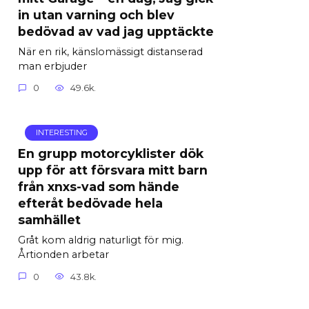
in utan varning och blev
bedövad av vad jag upptäckte
När en rik, känslomässigt distanserad
man erbjuder
0
49.6k.
INTERESTING
En grupp motorcyklister dök
upp för att försvara mitt barn
från xnxs-vad som hände
efteråt bedövade hela
samhället
Gråt kom aldrig naturligt för mig.
Årtionden arbetar
0
43.8k.