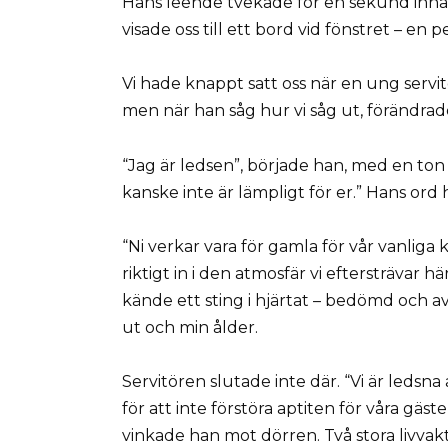
Hans leende tvekade för en sekund innan 
visade oss till ett bord vid fönstret – en p
Vi hade knappt satt oss när en ung servit
men när han såg hur vi såg ut, förändrade
“Jag är ledsen”, började han, med en ton 
kanske inte är lämpligt för er.” Hans ord
“Ni verkar vara för gamla för vår vanliga k
riktigt in i den atmosfär vi eftersträvar h
kände ett sting i hjärtat – bedömd och av
ut och min ålder.
Servitören slutade inte där. “Vi är ledsn
för att inte förstöra aptiten för våra gäste
vinkade han mot dörren. Två stora livvak