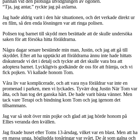
pannan vid den plötsliga utvidgningen av ögonen.
“Tja, jag antar,” ryckte jag på axlarna.
Jag hade aldrig varit i den här situationen, och det verkade direkt ur
en film, så den enda lösningen var att ringa polisen.
Polisen tog barnet till skydd men berättade att de skulle undersöka
saken för att försöka hitta föräldrarna.
Några dagar senare bestämde min man, Justin, och jag att gå till
skyddet. Efter att ha upptäckt att föräldrarna ännu inte hade hittats
diskuterade vi det i detalj och tyckte att det skulle vara bra att
adoptera barnet. Lyckligtvis godkände de oss för att främja, och vi
fick pojken. Vi kallade honom Tom.
Våra liv var komplicerade, och att vara nya föräldrar var inte en
promenad i parken, men vi lyckades. Tyvärr dog Justin När Tom var
åtta, och han tog det ganska hårt. De hade varit bästa vänner. Men
tack vare Terapi och bindning kom Tom och jag igenom det
tillsammans.
Jag var så stolt över min pojke och glad att jag hörde honom på
Ellies veranda den kvällen.
Jag fixade huset efter Toms 13-årsdag, vilket var en blast. Men att ha
en massa unga, högljudda tonåringar var svårt. De åt som galna och