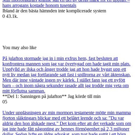
hans arrogans kostade honom tusentals
Ibland är den bästa hämnden inte komplicerade system
0
43.1k.
You may also like
På julafton stormade jag in i min exfrus hem, fast besluten att
konfrontera mannen som jag var övertygad om hade tagit min plats.
Uppfylld av ilska och ånger trodde jag att hon hade byggt upp ett
nytt liv medan jag fortfarande satt fast i spillrorna av vårt äktenskap.
Men där inne väntade ingen ny kärlek. I stället fann jag ett nyfött
barn – och inom några sekunder rasade allt jag trodde mig veta om
mitt förflutna samman.
**Del 1: Sanningen på julafton** Jag körde till min
0
5
Under uppläsningen av min mormors testamente mötte min mamma
fjorton släktingars blickar med ett belåtet leende och sa: ”Du var
aldrig den hon älskade mest.” Det kom efter att det verkade som om
jag inte hade fått någonting av hennes förmögenhet på 2,3 miljoner
dollar. Sedan lyfte en äldre advokat, som tyst hade suttit i ett hörn,