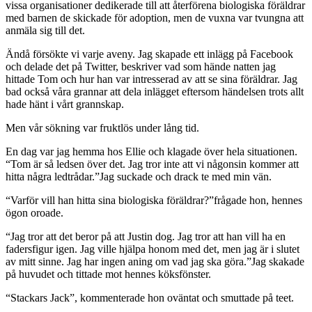
vissa organisationer dedikerade till att återförena biologiska föräldrar
med barnen de skickade för adoption, men de vuxna var tvungna att
anmäla sig till det.
Ändå försökte vi varje aveny. Jag skapade ett inlägg på Facebook
och delade det på Twitter, beskriver vad som hände natten jag
hittade Tom och hur han var intresserad av att se sina föräldrar. Jag
bad också våra grannar att dela inlägget eftersom händelsen trots allt
hade hänt i vårt grannskap.
Men vår sökning var fruktlös under lång tid.
En dag var jag hemma hos Ellie och klagade över hela situationen.
“Tom är så ledsen över det. Jag tror inte att vi någonsin kommer att
hitta några ledtrådar.”Jag suckade och drack te med min vän.
“Varför vill han hitta sina biologiska föräldrar?”frågade hon, hennes
ögon oroade.
“Jag tror att det beror på att Justin dog. Jag tror att han vill ha en
fadersfigur igen. Jag ville hjälpa honom med det, men jag är i slutet
av mitt sinne. Jag har ingen aning om vad jag ska göra.”Jag skakade
på huvudet och tittade mot hennes köksfönster.
“Stackars Jack”, kommenterade hon oväntat och smuttade på teet.