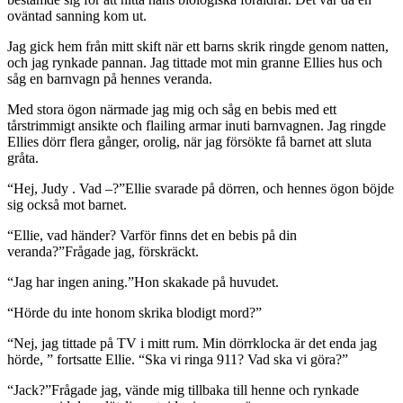
oväntad sanning kom ut.
Jag gick hem från mitt skift när ett barns skrik ringde genom natten,
och jag rynkade pannan. Jag tittade mot min granne Ellies hus och
såg en barnvagn på hennes veranda.
Med stora ögon närmade jag mig och såg en bebis med ett
tårstrimmigt ansikte och flailing armar inuti barnvagnen. Jag ringde
Ellies dörr flera gånger, orolig, när jag försökte få barnet att sluta
gråta.
“Hej, Judy . Vad –?”Ellie svarade på dörren, och hennes ögon böjde
sig också mot barnet.
“Ellie, vad händer? Varför finns det en bebis på din
veranda?”Frågade jag, förskräckt.
“Jag har ingen aning.”Hon skakade på huvudet.
“Hörde du inte honom skrika blodigt mord?”
“Nej, jag tittade på TV i mitt rum. Min dörrklocka är det enda jag
hörde, ” fortsatte Ellie. “Ska vi ringa 911? Vad ska vi göra?”
“Jack?”Frågade jag, vände mig tillbaka till henne och rynkade