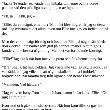
“Jack?”Frågade jag, vände mig tillbaka till henne och rynkade
pannan vid den plötsliga utvidgningen av ögonen.
“Eh, ja … Ehh, jag –”
“Ellie, du vet något, eller hur?”Min röst blev högre när jag sa dessa
ord. Jag misstänkte det alltid, även om Ellie inte gav en indikation på
det.
Men det var konstigt för mig och Justin att Ellie på något sätt hörde
dörrklockan, inte barnet som grät på hennes tröskel. Naturligtvis
kunde vi inte bevisa någonting. Men det var fortfarande konstigt.
“Ellie!”Jag skrek när hon inte ville prata och fick henne att rycka.
“Bra! Snälla, låt mig förklara. Jag visste inte vad jag skulle göra. Jag
var rädd, och jag ville inte att någon skulle komma i trubbel,”
började hon, när tårarna steg från ögonen och hennes röst skakade.
“Vänligen. Vad händer?”
“Jag vet vem baby Tom är … och hans namn är Jack,” sa Ellie. “Ge
mig en minut.”
Hon stod och gick mot sitt sovrum. När hon kom tillbaka gav hon
mig ett hängsmycke och ett brev.