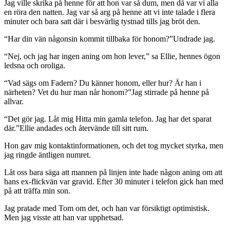
Jag ville skrika på henne för att hon var så dum, men då var vi alla
en röra den natten. Jag var så arg på henne att vi inte talade i flera
minuter och bara satt där i besvärlig tystnad tills jag bröt den.
“Har din vän någonsin kommit tillbaka för honom?”Undrade jag.
“Nej, och jag har ingen aning om hon lever,” sa Ellie, hennes ögon
ledsna och oroliga.
“Vad sägs om Fadern? Du känner honom, eller hur? Är han i
närheten? Vet du hur man når honom?”Jag stirrade på henne på
allvar.
“Det gör jag. Låt mig Hitta min gamla telefon. Jag har det sparat
där.”Ellie andades och återvände till sitt rum.
Hon gav mig kontaktinformationen, och det tog mycket styrka, men
jag ringde äntligen numret.
Låt oss bara säga att mannen på linjen inte hade någon aning om att
hans ex-flickvän var gravid. Efter 30 minuter i telefon gick han med
på att träffa min son.
Jag pratade med Tom om det, och han var försiktigt optimistisk.
Men jag visste att han var upphetsad.