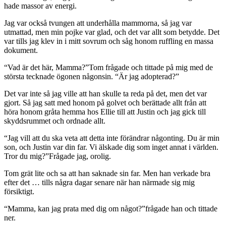
hade massor av energi.
Jag var också tvungen att underhålla mammorna, så jag var
utmattad, men min pojke var glad, och det var allt som betydde. Det
var tills jag klev in i mitt sovrum och såg honom ruffling en massa
dokument.
“Vad är det här, Mamma?”Tom frågade och tittade på mig med de
största tecknade ögonen någonsin. “Är jag adopterad?”
Det var inte så jag ville att han skulle ta reda på det, men det var
gjort. Så jag satt med honom på golvet och berättade allt från att
höra honom gråta hemma hos Ellie till att Justin och jag gick till
skyddsrummet och ordnade allt.
“Jag vill att du ska veta att detta inte förändrar någonting. Du är min
son, och Justin var din far. Vi älskade dig som inget annat i världen.
Tror du mig?”Frågade jag, orolig.
Tom grät lite och sa att han saknade sin far. Men han verkade bra
efter det … tills några dagar senare när han närmade sig mig
försiktigt.
“Mamma, kan jag prata med dig om något?”frågade han och tittade
ner.