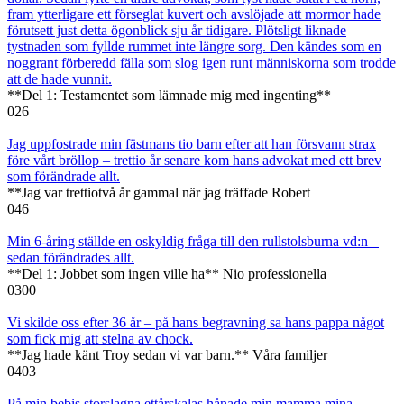
fram ytterligare ett förseglat kuvert och avslöjade att mormor hade
förutsett just detta ögonblick sju år tidigare. Plötsligt liknade
tystnaden som fyllde rummet inte längre sorg. Den kändes som en
noggrant förberedd fälla som slog igen runt människorna som trodde
att de hade vunnit.
**Del 1: Testamentet som lämnade mig med ingenting**
0
26
Jag uppfostrade min fästmans tio barn efter att han försvann strax
före vårt bröllop – trettio år senare kom hans advokat med ett brev
som förändrade allt.
**Jag var trettiotvå år gammal när jag träffade Robert
0
46
Min 6-åring ställde en oskyldig fråga till den rullstolsburna vd:n –
sedan förändrades allt.
**Del 1: Jobbet som ingen ville ha** Nio professionella
0
300
Vi skilde oss efter 36 år – på hans begravning sa hans pappa något
som fick mig att stelna av chock.
**Jag hade känt Troy sedan vi var barn.** Våra familjer
0
403
På min bebis storslagna ettårskalas hånade min mamma mina