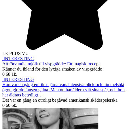
LE PLUS VU
INTERESTING
Att förvandla mjölk till vispgrädde: Ett magiskt recept
Känner du ibland för den lyxiga smaken av vispgrädde
0
68.1k.
INTERESTING
Hon var en gång en filmstjärna vars intensiva blick och himmelsblå
ögon gjorde fansen galna. Men nu har åldern satt sina spår, och hon
har åldrats betydligt…
Det var en gång en otroligt begåvad amerikansk skådespelerska
0
60.6k.