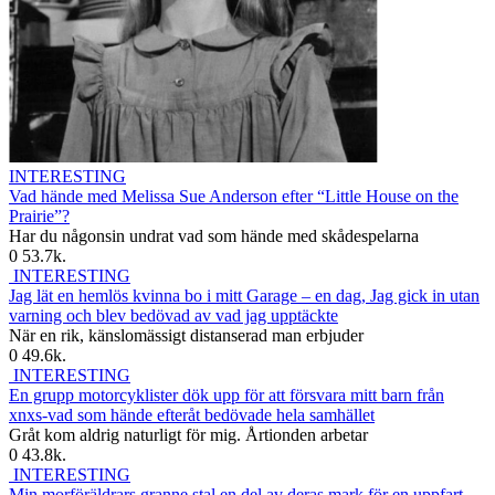
INTERESTING
Vad hände med Melissa Sue Anderson efter “Little House on the
Prairie”?
Har du någonsin undrat vad som hände med skådespelarna
0
53.7k.
INTERESTING
Jag lät en hemlös kvinna bo i mitt Garage – en dag, Jag gick in utan
varning och blev bedövad av vad jag upptäckte
När en rik, känslomässigt distanserad man erbjuder
0
49.6k.
INTERESTING
En grupp motorcyklister dök upp för att försvara mitt barn från
xnxs-vad som hände efteråt bedövade hela samhället
Gråt kom aldrig naturligt för mig. Årtionden arbetar
0
43.8k.
INTERESTING
Min morföräldrars granne stal en del av deras mark för en uppfart –