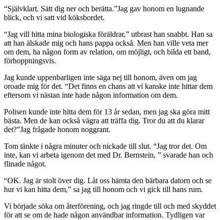
“Självklart. Sätt dig ner och berätta.”Jag gav honom en lugnande
blick, och vi satt vid köksbordet.
“Jag vill hitta mina biologiska föräldrar,” utbrast han snabbt. Han sa
att han älskade mig och hans pappa också. Men han ville veta mer
om dem, ha någon form av relation, om möjligt, och bilda ett band,
förhoppningsvis.
Jag kunde uppenbarligen inte säga nej till honom, även om jag
oroade mig för det. “Det finns en chans att vi kanske inte hittar dem
eftersom vi nästan inte hade någon information om dem.
Polisen kunde inte hitta dem för 13 år sedan, men jag ska göra mitt
bästa. Men de kan också vägra att träffa dig. Tror du att du klarar
det?”Jag frågade honom noggrant.
Tom tänkte i några minuter och nickade till slut. “Jag tror det. Om
inte, kan vi arbeta igenom det med Dr. Bernstein, ” svarade han och
flinade något.
“OK. Jag är stolt över dig. Låt oss hämta den bärbara datorn och se
hur vi kan hitta dem,” sa jag till honom och vi gick till hans rum.
Vi började söka om återförening, och jag ringde till och med skyddet
för att se om de hade någon användbar information. Tydligen var