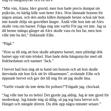
“Min vän, Alana, blev gravid, men hon hade precis dumpat sin
pojkvän, en härlig kille som heter Alex. Hon lämnade honom för
någon annan, och den andra killen dumpade henne också när hon
inte kunde dölja sin graviditet längre. Ändå ville hon inte att Alex
skulle veta om barnet. Fråga mig inte varför För jag vet inte. Jag sa
till henne många gånger att Alex skulle vara en bra far, men hon
ville inte ha det,” förklarade Ellie.
“Pågå.”
“Hon sa till mig att hon skulle adoptera barnet, men plötsligt dök
barnet upp vid min tröskel. Han hade detta hängsmycke med sitt
födelsedatum och namnet ‘Jack.”
I brevet bad hon mig att ta hand om honom och att hon skulle
återvända när hon fick sitt liv tillsammans”, avslutade Ellie och
öppnade brevet och gav det till mig för att jag skulle läsa.
“Varför visade du inte detta för polisen?”Frågade jag, chockad.
“Jag ville inte ha en bebis! Det gjorde jag aldrig. Jag är inte gjord för
moderskap. Jag kände mig så dålig, så jag tog bara brevet och
Hänget och stängde dörren. Du dök upp några minuter senare.”