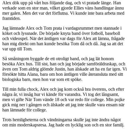
Alex dök upp på vårt hus följande dag, och vi pratade länge. Han
verkade som en stor man, vilket gjorde Ellies väns handlingar ännu
mer galen. Men det var det förflutna. Vi kunde inte bara arbeta med
framtiden.
Jag lämnade Alex och Tom prata i vardagsrummet men stannade i
köket och lyssnade. De började knyta band över fotboll, baseboll
och videospel. När det äntligen var dags för Alex att lämna, frågade
han mig direkt om han kunde besöka Tom då och då. Jag sa att det
var upp till Tom.
Så småningom byggde de ett otroligt band, och jag lät honom
besöka Alex hus. Till sist, han och jag började samföräldraskap, och
även om Tom aldrig glömde Justin, han älskade att ha en far igen. Vi
försökte hitta Alana, bara om hon äntligen ville återansluta med sitt
biologiska barn, men hon var som ett spöke.
Till min fulla chock, Alex och jag kom också bra överens, och efter
några år, vi insåg hur vi kände för varandra. Vi tog det långsamt,
men vi gifte När Tom vände 18 och var redo för college. Min pojke
gick mig ner i gången och älskade att jag inte skulle vara ensam när
han lämnade för college.
Trots hemligheterna och vändningarna skulle jag inte ändra något
om min moderskapsresa. Jag hade en lycklig son och en stor familj.