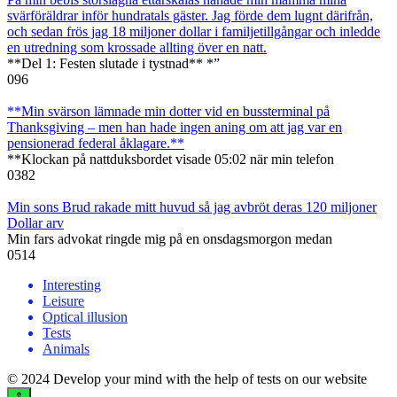
svärföräldrar inför hundratals gäster. Jag förde dem lugnt därifrån,
och sedan frös jag 18 miljoner dollar i familjetillgångar och inledde
en utredning som krossade allting över en natt.
**Del 1: Festen slutade i tystnad** *”
0
96
**Min svärson lämnade min dotter vid en bussterminal på
Thanksgiving – men han hade ingen aning om att jag var en
pensionerad federal åklagare.**
**Klockan på nattduksbordet visade 05:02 när min telefon
0
382
Min sons Brud rakade mitt huvud så jag avbröt deras 120 miljoner
Dollar arv
Min fars advokat ringde mig på en onsdagsmorgon medan
0
514
Interesting
Leisure
Optical illusion
Tests
Animals
© 2024 Develop your mind with the help of tests on our website