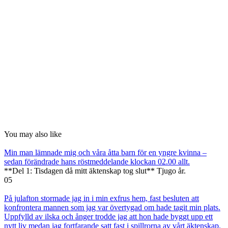
You may also like
Min man lämnade mig och våra åtta barn för en yngre kvinna –
sedan förändrade hans röstmeddelande klockan 02.00 allt.
**Del 1: Tisdagen då mitt äktenskap tog slut** Tjugo år.
0
5
På julafton stormade jag in i min exfrus hem, fast besluten att
konfrontera mannen som jag var övertygad om hade tagit min plats.
Uppfylld av ilska och ånger trodde jag att hon hade byggt upp ett
nytt liv medan jag fortfarande satt fast i spillrorna av vårt äktenskap.