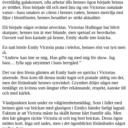
överdådig galakonsert, ofta arbetar tills hennes ögon började brinna
av trötthet. Hon började till och med lära sig om Victorias outtalade
vanor—bara smaken av citron i hennes vatten, hennes motvilja mot
liljor i blomfönster, hennes besatthet av strikt aktualitet.
Då började något oväntat utvecklas. Victorias Hullingar har blivit
skarpare, hennes ton är mer bitande, men spetsad av besvikelse.
Oavsett vad hon kastade på henne, Emily skulle inte knäcka.
En natt hörde Emily Victoria prata i telefon, hennes röst var tyst men
rå.
“Andrew kan inte se mig. Han gifte sig med mig för show. Jag
bara… fylla upp utrymmet i hans herrgård.”
Det var den första glimten att Emily hade en spricka i Victorias
utseende. Hon kom till denna insikt lugnt och pratade aldrig om det,
men det förändrade hennes synvinkel. Grymhet döljer något mer
ömtåligt: en kvinna som längtar efter erkännande, respekt, kanske till
och med kärlek.
Vändpunkten kom under en välgörenhetsmiddag. Som i fallet med
hennes gäst var brickan med glasögon i Emilys händer farligt lagrad.
Faktum är att Victoria måste ha skällt henne hårt framför alla. Men
den här gången räckte Victoria ut och tog bort brickan. Deras ögon
möttes kort. Inga ord sades, men i det ögonblicket förändrades något