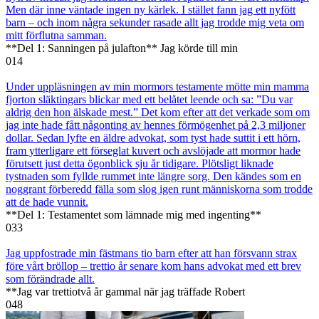
Men där inne väntade ingen ny kärlek. I stället fann jag ett nyfött
barn – och inom några sekunder rasade allt jag trodde mig veta om
mitt förflutna samman.
**Del 1: Sanningen på julafton** Jag körde till min
0
14
Under uppläsningen av min mormors testamente mötte min mamma
fjorton släktingars blickar med ett belåtet leende och sa: ”Du var
aldrig den hon älskade mest.” Det kom efter att det verkade som om
jag inte hade fått någonting av hennes förmögenhet på 2,3 miljoner
dollar. Sedan lyfte en äldre advokat, som tyst hade suttit i ett hörn,
fram ytterligare ett förseglat kuvert och avslöjade att mormor hade
förutsett just detta ögonblick sju år tidigare. Plötsligt liknade
tystnaden som fyllde rummet inte längre sorg. Den kändes som en
noggrant förberedd fälla som slog igen runt människorna som trodde
att de hade vunnit.
**Del 1: Testamentet som lämnade mig med ingenting**
0
33
Jag uppfostrade min fästmans tio barn efter att han försvann strax
före vårt bröllop – trettio år senare kom hans advokat med ett brev
som förändrade allt.
**Jag var trettiotvå år gammal när jag träffade Robert
0
48