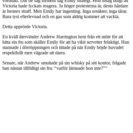
vördnad. Där de såg torment såg Emily strategi. Hon insåg tidigt att
Victoria hade lyckats reagera. Ju högre protesterna är, desto hårdare
är hennes straff. Men Emily har ingenting. Inga ursäkter, inga tårar.
Bara tyst efterlevnad och en gas som aldrig kommer att vackla.
Detta upprörde Victoria.
En kväll återvänder Andrew Harrington hem från ett möte för att
hitta sin fru som skäller Emily för att ha vikit servetter felaktigt. Han
stannade i dörröppningen och tittade på när Emily böjde huvudet
respektfullt men vägrade att darra.
Senare, när Andrew smuttade på sin whisky på sitt kontor, frågade
han nästan tillfälligt sin fru: “varför lämnade hon inte?””