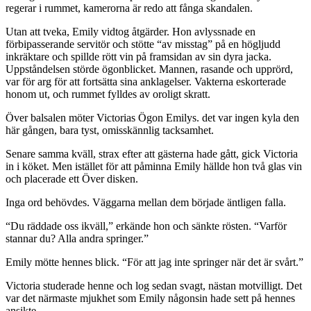
regerar i rummet, kamerorna är redo att fånga skandalen.
Utan att tveka, Emily vidtog åtgärder. Hon avlyssnade en
förbipasserande servitör och stötte “av misstag” på en högljudd
inkräktare och spillde rött vin på framsidan av sin dyra jacka.
Uppståndelsen störde ögonblicket. Mannen, rasande och upprörd,
var för arg för att fortsätta sina anklagelser. Vakterna eskorterade
honom ut, och rummet fylldes av oroligt skratt.
Över balsalen möter Victorias Ögon Emilys. det var ingen kyla den
här gången, bara tyst, omisskännlig tacksamhet.
Senare samma kväll, strax efter att gästerna hade gått, gick Victoria
in i köket. Men istället för att påminna Emily hällde hon två glas vin
och placerade ett Över disken.
Inga ord behövdes. Väggarna mellan dem började äntligen falla.
“Du räddade oss ikväll,” erkände hon och sänkte rösten. “Varför
stannar du? Alla andra springer.”
Emily mötte hennes blick. “För att jag inte springer när det är svårt.”
Victoria studerade henne och log sedan svagt, nästan motvilligt. Det
var det närmaste mjukhet som Emily någonsin hade sett på hennes
ansikte.