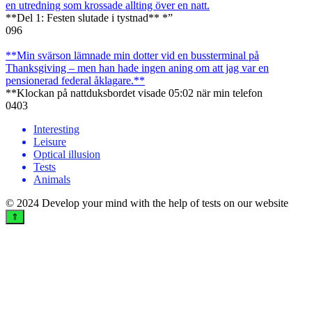
en utredning som krossade allting över en natt.
**Del 1: Festen slutade i tystnad** *”
0
96
**Min svärson lämnade min dotter vid en bussterminal på
Thanksgiving – men han hade ingen aning om att jag var en
pensionerad federal åklagare.**
**Klockan på nattduksbordet visade 05:02 när min telefon
0
403
Interesting
Leisure
Optical illusion
Tests
Animals
© 2024 Develop your mind with the help of tests on our website