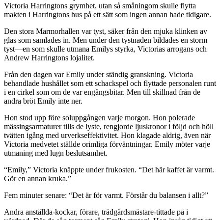
Victoria Harringtons grymhet, utan så småningom skulle flytta
makten i Harringtons hus på ett sätt som ingen annan hade tidigare.
Den stora Marmorhallen var tyst, säker från den mjuka klinken av
glas som samlades in. Men under den tystnaden bildades en storm
tyst—en som skulle utmana Emilys styrka, Victorias arrogans och
Andrew Harringtons lojalitet.
Från den dagen var Emily under ständig granskning. Victoria
behandlade hushållet som ett schackspel och flyttade personalen runt
i en cirkel som om de var engångsbitar. Men till skillnad från de
andra bröt Emily inte ner.
Hon stod upp före soluppgången varje morgon. Hon polerade
mässingsarmaturer tills de lyste, rengjorde ljuskronor i följd och höll
tvätten igång med urverkseffektivitet. Hon klagade aldrig, även när
Victoria medvetet ställde orimliga förväntningar. Emily möter varje
utmaning med lugn beslutsamhet.
“Emily,” Victoria knäppte under frukosten. “Det här kaffet är varmt.
Gör en annan kruka.”
Fem minuter senare: “Det är för varmt. Förstår du balansen i allt?”
Andra anställda-kockar, förare, trädgårdsmästare-tittade på i