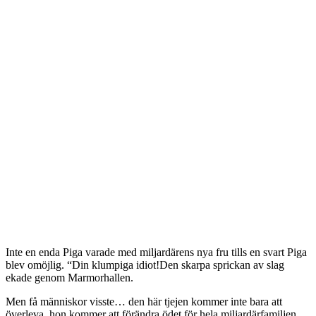
Inte en enda Piga varade med miljardärens nya fru tills en svart Piga
blev omöjlig. “Din klumpiga idiot!Den skarpa sprickan av slag
ekade genom Marmorhallen.
Men få människor visste… den här tjejen kommer inte bara att
överleva, hon kommer att förändra ödet för hela miljardärfamiljen.