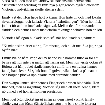
Vissa sa till och med att Andrew slutade anställa permanenta
assistenter och föredrog att byta nya pigor genom byråer, eftersom
Victoria oundvikligen skulle alienera dem.
Emily vet det. Hon hade hört ryktena. Hon läste till och med lokala
skvallerbloggar och kallade Victoria “isdrottningen”.”Men hon fick
jobbet för att hon inte hade något val. Mellan den förkrossande
skulden och hennes mors medicinska räkningar behövde hon en lön.
Victorias blå ögon blinkade som stål när hon lutade sig närmare.
“Ni människor lär er aldrig. Ett misstag, och du är ute. Ska jag ringa
byrån nu?”
Emily svalde hårt. Varje del av henne ville komma tillbaka för att
bevisa att hon inte var någon att närma sig. Men hon visste också att
förlora det här jobbet skulle innebära att förlora en livlina hennes
familj hade kvar. Så sjönk hon till golvet, vilade knäna på mattan
och började plocka upp bitarna med darrande händer.
Den skarpa kanten skär hennes Finger och drar en blodpärla. Hon
flinched, men sa ingenting. Victoria såg med ett snett leende, klart
nöjd med vad hon såg som en prestation.
Men i det ögonblicket insåg ingen av dem något viktigt: Emily
skulle vara den första tjänsteflickan som inte bara skulle tolerera