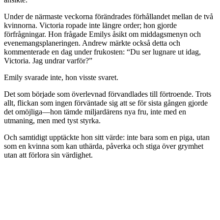
Under de närmaste veckorna förändrades förhållandet mellan de två
kvinnorna. Victoria ropade inte längre order; hon gjorde
förfrågningar. Hon frågade Emilys åsikt om middagsmenyn och
evenemangsplaneringen. Andrew märkte också detta och
kommenterade en dag under frukosten: “Du ser lugnare ut idag,
Victoria. Jag undrar varför?”
Emily svarade inte, hon visste svaret.
Det som började som överlevnad förvandlades till förtroende. Trots
allt, flickan som ingen förväntade sig att se för sista gången gjorde
det omöjliga—hon tämde miljardärens nya fru, inte med en
utmaning, men med tyst styrka.
Och samtidigt upptäckte hon sitt värde: inte bara som en piga, utan
som en kvinna som kan uthärda, påverka och stiga över grymhet
utan att förlora sin värdighet.