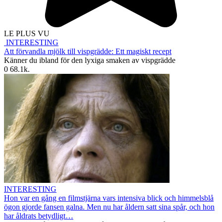
LE PLUS VU
INTERESTING
Att förvandla mjölk till vispgrädde: Ett magiskt recept
Känner du ibland för den lyxiga smaken av vispgrädde
0
68.1k.
INTERESTING
Hon var en gång en filmstjärna vars intensiva blick och himmelsblå
ögon gjorde fansen galna. Men nu har åldern satt sina spår, och hon
har åldrats betydligt…