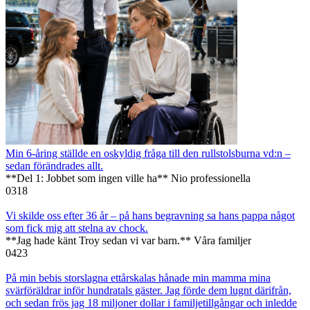
Min 6-åring ställde en oskyldig fråga till den rullstolsburna vd:n –
sedan förändrades allt.
**Del 1: Jobbet som ingen ville ha** Nio professionella
0
318
Vi skilde oss efter 36 år – på hans begravning sa hans pappa något
som fick mig att stelna av chock.
**Jag hade känt Troy sedan vi var barn.** Våra familjer
0
423
På min bebis storslagna ettårskalas hånade min mamma mina
svärföräldrar inför hundratals gäster. Jag förde dem lugnt därifrån,
och sedan frös jag 18 miljoner dollar i familjetillgångar och inledde