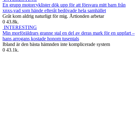
En grupp motorcyklister dök upp för att försvara mitt barn från
xnxs-vad som hände efteråt bedövade hela samhället
Gråt kom aldrig naturligt för mig. Årtionden arbetar
0
43.8k.
INTERESTING
Min morföräldrars granne stal en del av deras mark för en uppfart –
hans arrogans kostade honom tusentals
Ibland är den bästa hämnden inte komplicerade system
0
43.1k.