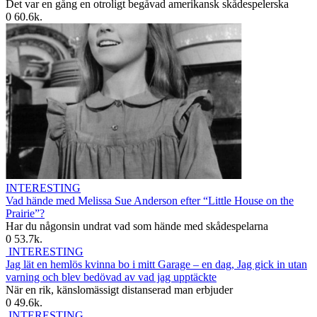
Det var en gång en otroligt begåvad amerikansk skådespelerska
0
60.6k.
INTERESTING
Vad hände med Melissa Sue Anderson efter “Little House on the
Prairie”?
Har du någonsin undrat vad som hände med skådespelarna
0
53.7k.
INTERESTING
Jag lät en hemlös kvinna bo i mitt Garage – en dag, Jag gick in utan
varning och blev bedövad av vad jag upptäckte
När en rik, känslomässigt distanserad man erbjuder
0
49.6k.
INTERESTING