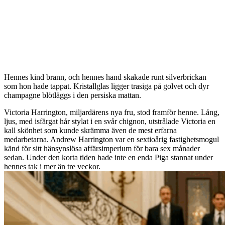
Hennes kind brann, och hennes hand skakade runt silverbrickan
som hon hade tappat. Kristallglas ligger trasiga på golvet och dyr
champagne blötläggs i den persiska mattan.
Victoria Harrington, miljardärens nya fru, stod framför henne. Lång,
ljus, med isfärgat hår stylat i en svår chignon, utstrålade Victoria en
kall skönhet som kunde skrämma även de mest erfarna
medarbetarna. Andrew Harrington var en sextioårig fastighetsmogul
känd för sitt hänsynslösa affärsimperium för bara sex månader
sedan. Under den korta tiden hade inte en enda Piga stannat under
hennes tak i mer än tre veckor.