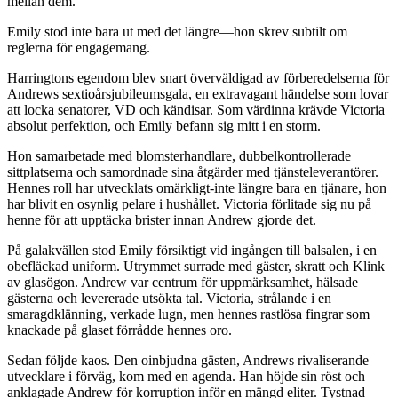
mellan dem.
Emily stod inte bara ut med det längre—hon skrev subtilt om
reglerna för engagemang.
Harringtons egendom blev snart överväldigad av förberedelserna för
Andrews sextioårsjubileumsgala, en extravagant händelse som lovar
att locka senatorer, VD och kändisar. Som värdinna krävde Victoria
absolut perfektion, och Emily befann sig mitt i en storm.
Hon samarbetade med blomsterhandlare, dubbelkontrollerade
sittplatserna och samordnade sina åtgärder med tjänsteleverantörer.
Hennes roll har utvecklats omärkligt-inte längre bara en tjänare, hon
har blivit en osynlig pelare i hushållet. Victoria förlitade sig nu på
henne för att upptäcka brister innan Andrew gjorde det.
På galakvällen stod Emily försiktigt vid ingången till balsalen, i en
obefläckad uniform. Utrymmet surrade med gäster, skratt och Klink
av glasögon. Andrew var centrum för uppmärksamhet, hälsade
gästerna och levererade utsökta tal. Victoria, strålande i en
smaragdklänning, verkade lugn, men hennes rastlösa fingrar som
knackade på glaset förrådde hennes oro.
Sedan följde kaos. Den oinbjudna gästen, Andrews rivaliserande
utvecklare i förväg, kom med en agenda. Han höjde sin röst och
anklagade Andrew för korruption inför en mängd eliter. Tystnad