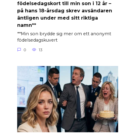
födelsedagskort till min son i 12 år –
på hans 18-årsdag skrev avsändaren
äntligen under med sitt riktiga
namn**
**Min son brydde sig mer om ett anonymt
födelsedagskuvert
0
13