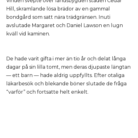
Vinden svepte över landsbygden staden Cedar
Hill, skramlande lösa brädor av en gammal
bondgård som satt nära trädgränsen. Inuti
avslutade Margaret och Daniel Lawson en lugn
kväll vid kaminen.
De hade varit gifta i mer än tio år och delat långa
dagar på sin lilla tomt, men deras djupaste längtan
— ett barn — hade aldrig uppfyllts. Efter otaliga
läkarbesök och blekande böner slutade de fråga
“varför” och fortsatte helt enkelt.