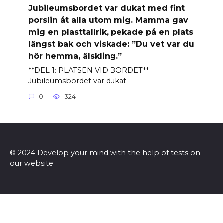
Jubileumsbordet var dukat med fint
porslin åt alla utom mig. Mamma gav
mig en plasttallrik, pekade på en plats
längst bak och viskade: ”Du vet var du
hör hemma, älskling.”
**DEL 1: PLATSEN VID BORDET**
Jubileumsbordet var dukat
0
324
© 2024 Develop your mind with the help of tests on
our website