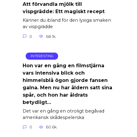
Att förvandla mjölk till
vispgrädde: Ett magiskt recept
Känner du ibland för den lyxiga smaken
av vispgrädde
0
68.1k.
INTERESTING
Hon var en gång en filmstjärna
vars intensiva blick och
himmelsblå ögon gjorde fansen
galna. Men nu har åldern satt sina
spår, och hon har åldrats
betydligt…
Det var en gång en otroligt begåvad
amerikansk skådespelerska
0
60.6k.