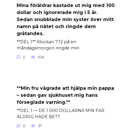
Mina föräldrar kastade ut mig med 100
dollar och ignorerade mig i 5 år.
Sedan snubblade min syster över mitt
namn på nätet och ringde dem
gråtandes.
**DEL 1** Klockan 7:12 på en
måndagsmorgon ringde min
0
106
**Min fru vägrade att hjälpa min pappa
– sedan gav sjukhuset mig hans
förseglade varning.**
**DEL 1 — DE 1 000 DOLLARNA MIN FAR
ALDRIG HADE BETT
0
37