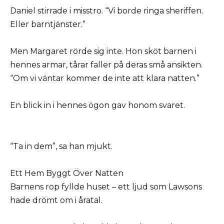
Daniel stirrade i misstro. “Vi borde ringa sheriffen.
Eller barntjänster.”
Men Margaret rörde sig inte. Hon sköt barnen i
hennes armar, tårar faller på deras små ansikten.
“Om vi väntar kommer de inte att klara natten.”
En blick in i hennes ögon gav honom svaret.
“Ta in dem”, sa han mjukt.
Ett Hem Byggt Över Natten
Barnens rop fyllde huset – ett ljud som Lawsons
hade drömt om i åratal.