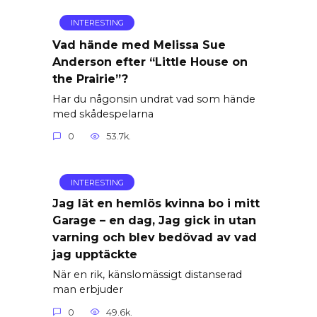
INTERESTING
Vad hände med Melissa Sue
Anderson efter “Little House on
the Prairie”?
Har du någonsin undrat vad som hände
med skådespelarna
0
53.7k.
INTERESTING
Jag lät en hemlös kvinna bo i mitt
Garage – en dag, Jag gick in utan
varning och blev bedövad av vad
jag upptäckte
När en rik, känslomässigt distanserad
man erbjuder
0
49.6k.