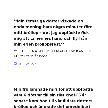
**Min femåriga dotter viskade en
enda mening bara några minuter före
mitt bröllop – det jag upptäckte fick
mig att ta hennes hand och fly från
min egen bröllopsfest.**
**DEL 1 — NÅGOT MED MATTHEW KÄNDES
FEL** I fem år hade
0
273
Min fru lämnade mig för att uppfostra
våra 6 döttrar till sin rika chef-15 år
senare kom hon till vår äldsta dotters
bröllop och ångrade det omedelbart