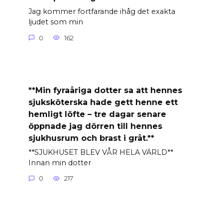
Jag kommer fortfarande ihåg det exakta
ljudet som min
0
162
**Min fyraåriga dotter sa att hennes
sjuksköterska hade gett henne ett
hemligt löfte – tre dagar senare
öppnade jag dörren till hennes
sjukhusrum och brast i gråt.**
**SJUKHUSET BLEV VÅR HELA VÄRLD**
Innan min dotter
0
217