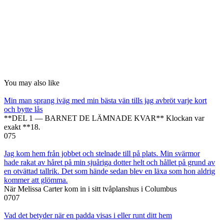
You may also like
Min man sprang iväg med min bästa vän tills jag avbröt varje kort
och bytte lås
**DEL 1 — BARNET DE LÄMNADE KVAR** Klockan var
exakt **18.
0
75
Jag kom hem från jobbet och stelnade till på plats. Min svärmor
hade rakat av håret på min sjuåriga dotter helt och hållet på grund av
en otvättad tallrik. Det som hände sedan blev en läxa som hon aldrig
kommer att glömma.
När Melissa Carter kom in i sitt tvåplanshus i Columbus
0
707
Vad det betyder när en padda visas i eller runt ditt hem