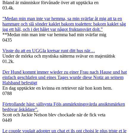
Ibland är människor förvånade över att upptäcka en
0
3.4k.
”Medan min man inte var hemma, sa min svärfar åt mig att ta en
hammare och slå sönder kaklet bakom toaletten: bakom kaklet såg
jag ett hål, och i det hålet var något fruktansvärt dolt.”
**Medan min man inte var hemma bad min svärfar mig
0
435
Visste du att en UGGla kretsar runt ditt hus när…
Under de mörka och mystiska nätterna svävar en majestätisk
0
1.2k.
Der Hund kommt immer wieder zu einer Frau nach Hause und hat
einfach geschlafen und eines Tages wurde diese Notiz an seinem
Halsband befestigt
En dag upptäckte en kvinna en retriever när hon kom hem.
0
788
Förtrollande häst: sällsynta Föls anmärkningsvärda ansiktsmärken
bedövar åskådare”.
Scott och Jackie Nelson blev chockade när de fick veta
0
449
Le couple voulait adopter un chat et ils ont choisi le plus triste et le