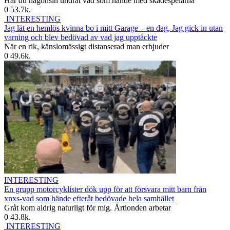
Har du någonsin undrat vad som hände med skådespelarna
0
53.7k.
INTERESTING
Jag lät en hemlös kvinna bo i mitt Garage – en dag, Jag gick in utan
varning och blev bedövad av vad jag upptäckte
När en rik, känslomässigt distanserad man erbjuder
0
49.6k.
INTERESTING
En grupp motorcyklister dök upp för att försvara mitt barn från
xnxs-vad som hände efteråt bedövade hela samhället
Gråt kom aldrig naturligt för mig. Årtionden arbetar
0
43.8k.
INTERESTING