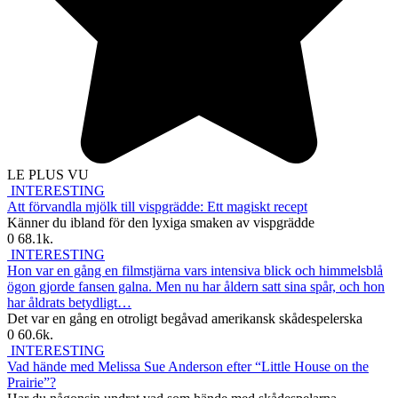
LE PLUS VU
INTERESTING
Att förvandla mjölk till vispgrädde: Ett magiskt recept
Känner du ibland för den lyxiga smaken av vispgrädde
0
68.1k.
INTERESTING
Hon var en gång en filmstjärna vars intensiva blick och himmelsblå
ögon gjorde fansen galna. Men nu har åldern satt sina spår, och hon
har åldrats betydligt…
Det var en gång en otroligt begåvad amerikansk skådespelerska
0
60.6k.
INTERESTING
Vad hände med Melissa Sue Anderson efter “Little House on the
Prairie”?