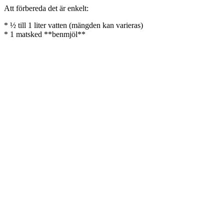
Att förbereda det är enkelt:
* ½ till 1 liter vatten (mängden kan varieras)
* 1 matsked **benmjöl**