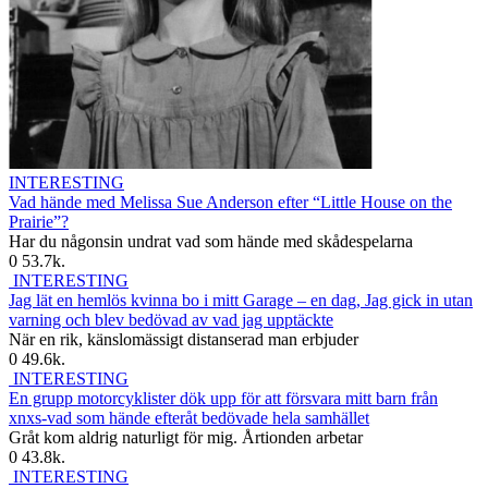
INTERESTING
Vad hände med Melissa Sue Anderson efter “Little House on the
Prairie”?
Har du någonsin undrat vad som hände med skådespelarna
0
53.7k.
INTERESTING
Jag lät en hemlös kvinna bo i mitt Garage – en dag, Jag gick in utan
varning och blev bedövad av vad jag upptäckte
När en rik, känslomässigt distanserad man erbjuder
0
49.6k.
INTERESTING
En grupp motorcyklister dök upp för att försvara mitt barn från
xnxs-vad som hände efteråt bedövade hela samhället
Gråt kom aldrig naturligt för mig. Årtionden arbetar
0
43.8k.
INTERESTING