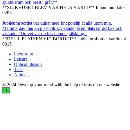
sjukhusrum och brast i gråt.**
**SJUKHUSET BLEV VÅR HELA VÄRLD** Innan min dotter
0
203
Jubileumsbordet var dukat med fint porslin åt alla utom mig.
Mamma gav mig en plasttallrik, pekade på en plats längst bak och
viskade: ”Du vet var du hör hemma, älskling.”
**DEL 1: PLATSEN VID BORDET** Jubileumsbordet var dukat
0
315
Interesting
Leisure
Optical illusion
Tests
Animals
© 2024 Develop your mind with the help of tests on our website