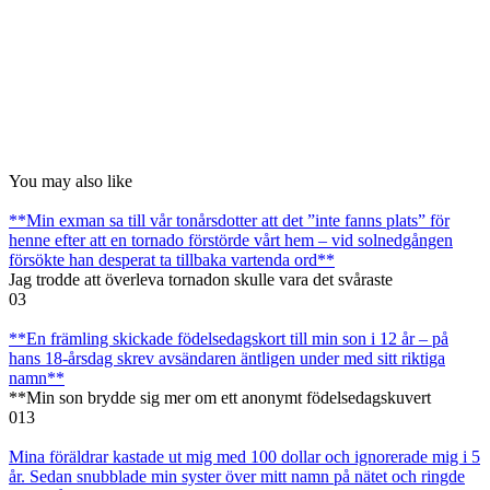
You may also like
**Min exman sa till vår tonårsdotter att det ”inte fanns plats” för
henne efter att en tornado förstörde vårt hem – vid solnedgången
försökte han desperat ta tillbaka vartenda ord**
Jag trodde att överleva tornadon skulle vara det svåraste
0
3
**En främling skickade födelsedagskort till min son i 12 år – på
hans 18-årsdag skrev avsändaren äntligen under med sitt riktiga
namn**
**Min son brydde sig mer om ett anonymt födelsedagskuvert
0
13
Mina föräldrar kastade ut mig med 100 dollar och ignorerade mig i 5
år. Sedan snubblade min syster över mitt namn på nätet och ringde