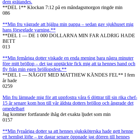
dem gråtandes.
**DEL 1** Klockan 7:12 på en måndagsmorgon ringde min
0
86
**Min fru vägrade att hjälpa min pappa – sedan gav sjukhuset mig
hans förseglade varning.**
**DEL 1 — DE 1 000 DOLLARNA MIN FAR ALDRIG HADE
BETT
0
13
**Min femåriga dotter viskade en enda mening bara några minuter
före mitt bröllop – det jag upptäckte fick mig att ta hennes hand och
fly från min egen bröllopsfest.**
**DEL 1 — NÅGOT MED MATTHEW KÄNDES FEL** I fem
år hade
0
259
Min fru lämnade mig för att uppfostra våra 6 döttrar till sin rika chef-
15 år senare kom hon till vår äldsta dotters bröllop och ångrade det
omedelbart
Jag kommer fortfarande ihåg det exakta ljudet som min
0
157
**Min fyraåriga dotter sa att hennes sjuksköterska hade gett henne
ett hemligt löfte – tre dagar senare öppnade jag dörren till hennes