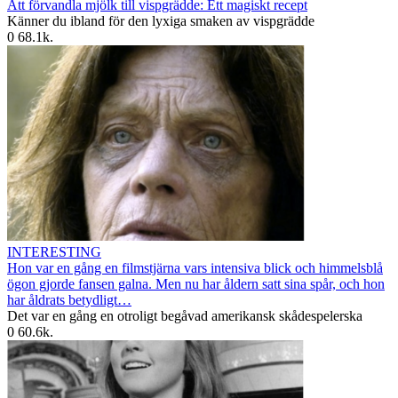
Att förvandla mjölk till vispgrädde: Ett magiskt recept
Känner du ibland för den lyxiga smaken av vispgrädde
0
68.1k.
INTERESTING
Hon var en gång en filmstjärna vars intensiva blick och himmelsblå
ögon gjorde fansen galna. Men nu har åldern satt sina spår, och hon
har åldrats betydligt…
Det var en gång en otroligt begåvad amerikansk skådespelerska
0
60.6k.