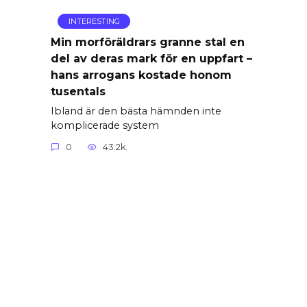
INTERESTING
Min morföräldrars granne stal en
del av deras mark för en uppfart –
hans arrogans kostade honom
tusentals
Ibland är den bästa hämnden inte
komplicerade system
0
43.2k.