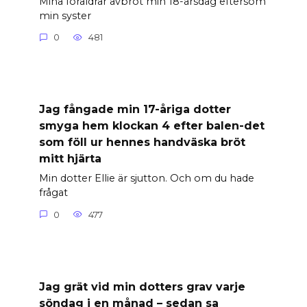
Mina föräldrar avbröt min 18-årsdag eftersom
min syster
0
481
Jag fångade min 17-åriga dotter
smyga hem klockan 4 efter balen-det
som föll ur hennes handväska bröt
mitt hjärta
Min dotter Ellie är sjutton. Och om du hade
frågat
0
477
Jag grät vid min dotters grav varje
söndag i en månad – sedan sa