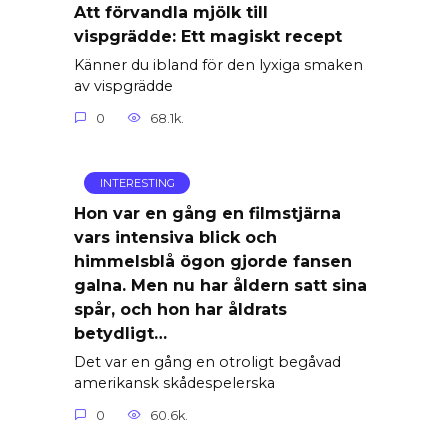
Att förvandla mjölk till
vispgrädde: Ett magiskt recept
Känner du ibland för den lyxiga smaken
av vispgrädde
0
68.1k.
INTERESTING
Hon var en gång en filmstjärna
vars intensiva blick och
himmelsblå ögon gjorde fansen
galna. Men nu har åldern satt sina
spår, och hon har åldrats
betydligt…
Det var en gång en otroligt begåvad
amerikansk skådespelerska
0
60.6k.