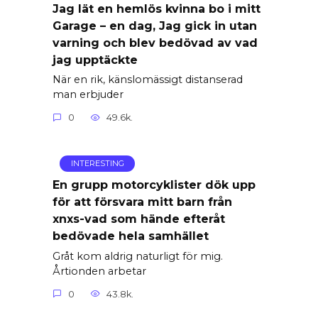
Jag lät en hemlös kvinna bo i mitt
Garage – en dag, Jag gick in utan
varning och blev bedövad av vad
jag upptäckte
När en rik, känslomässigt distanserad
man erbjuder
0
49.6k.
INTERESTING
En grupp motorcyklister dök upp
för att försvara mitt barn från
xnxs-vad som hände efteråt
bedövade hela samhället
Gråt kom aldrig naturligt för mig.
Årtionden arbetar
0
43.8k.