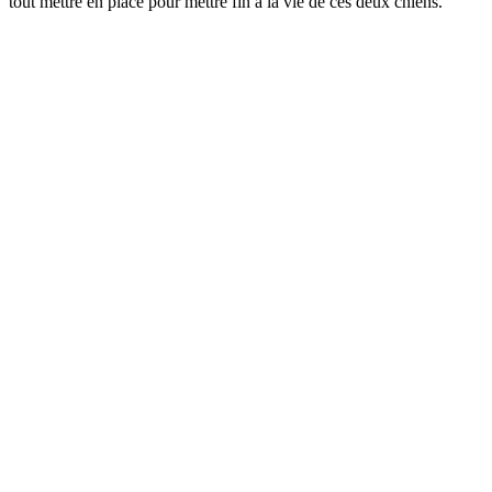
tout mettre en place pour mettre fin à la vie de ces deux chiens.