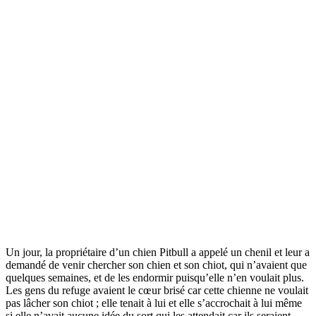
Un jour, la propriétaire d’un chien Pitbull a appelé un chenil et leur a
demandé de venir chercher son chien et son chiot, qui n’avaient que
quelques semaines, et de les endormir puisqu’elle n’en voulait plus.
Les gens du refuge avaient le cœur brisé car cette chienne ne voulait
pas lâcher son chiot ; elle tenait à lui et elle s’accrochait à lui même
si elle n’avait aucune idée du sort qui les attendait car ils seraient