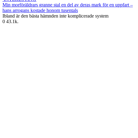
Min morföräldrars granne stal en del av deras mark för en uppfart –
hans arrogans kostade honom tusentals
Ibland är den bästa hämnden inte komplicerade system
0
43.1k.