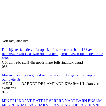
You may also like
Den hjärnvridande virala optiska illusionen som bara 1 % av
människor kan lösa: Kan du hitta den gömda hästen innan det är för
sent?
Gör dig redo att få din uppfattning fullständigt krossad
0
88
Min man sprang iväg med min bästa vän tills jag avbröt varje kort
och bytte lås
**DEL 1 — BARNET DE LÄMNADE KVAR** Klockan var
exakt **18.
0
75
MIN FRU KRÄVDE ATT LEVERERA VÅRT BARN ENSAM
MEN NÄR JAG SÅG BARNET ANKLAGADE JAG HENNE