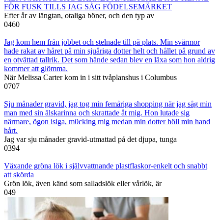
FÖR FUSK TILLS JAG SÅG FÖDELSEMÄRKET
Efter år av längtan, otaliga böner, och den typ av
0
460
Jag kom hem från jobbet och stelnade till på plats. Min svärmor
hade rakat av håret på min sjuåriga dotter helt och hållet på grund av
en otvättad tallrik. Det som hände sedan blev en läxa som hon aldrig
kommer att glömma.
När Melissa Carter kom in i sitt tvåplanshus i Columbus
0
707
Sju månader gravid, jag tog min femåriga shopping när jag såg min
man med sin älskarinna och skrattade åt mig. Hon lutade sig
närmare, ögon isiga, m0cking mig medan min dotter höll min hand
hårt.
Jag var sju månader gravid-utmattad på det djupa, tunga
0
394
Växande gröna lök i självvattnande plastflaskor-enkelt och snabbt
att skörda
Grön lök, även känd som salladslök eller vårlök, är
0
49