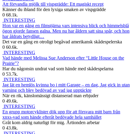
Att förvandla mjölk till vispgrädde: Ett magiskt recept
Känner du ibland för den lyxiga smaken av vispgrädde
0
68.1k.
INTERESTING
Hon var en gång en filmstjärna vars intensiva blick och himmelsblå
ögon gjorde fansen galna. Men nu har åldern satt sina spår, och hon
har åldrats betydligt…
Det var en gång en otroligt begåvad amerikansk skådespelerska
0
60.6k.
INTERESTING
Vad hände med Melissa Sue Anderson efter “Little House on the
Prairie”?
Har du någonsin undrat vad som hände med skådespelarna
0
53.7k.
INTERESTING
Jag lät en hemlös kvinna bo i mitt Garage – en dag, Jag gick in utan
varning och blev bedövad av vad jag upptäckte
När en rik, känslomässigt distanserad man erbjuder
0
49.6k.
INTERESTING
En grupp motorcyklister dök upp för att försvara mitt barn från
xnxs-vad som hände efteråt bedövade hela samhället
Gråt kom aldrig naturligt för mig. Årtionden arbetar
0
43.8k.
INTERESTING