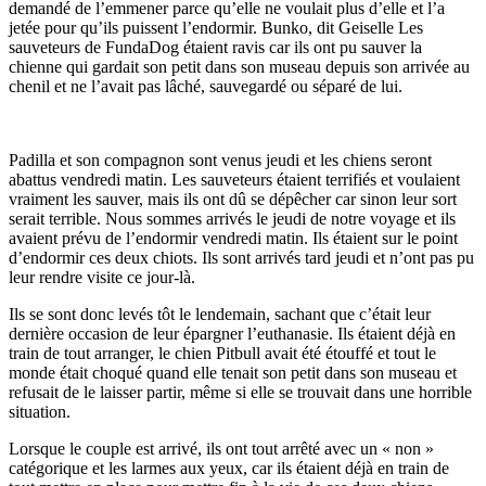
demandé de l’emmener parce qu’elle ne voulait plus d’elle et l’a
jetée pour qu’ils puissent l’endormir. Bunko, dit Geiselle Les
sauveteurs de FundaDog étaient ravis car ils ont pu sauver la
chienne qui gardait son petit dans son museau depuis son arrivée au
chenil et ne l’avait pas lâché, sauvegardé ou séparé de lui.
Padilla et son compagnon sont venus jeudi et les chiens seront
abattus vendredi matin. Les sauveteurs étaient terrifiés et voulaient
vraiment les sauver, mais ils ont dû se dépêcher car sinon leur sort
serait terrible. Nous sommes arrivés le jeudi de notre voyage et ils
avaient prévu de l’endormir vendredi matin. Ils étaient sur le point
d’endormir ces deux chiots. Ils sont arrivés tard jeudi et n’ont pas pu
leur rendre visite ce jour-là.
Ils se sont donc levés tôt le lendemain, sachant que c’était leur
dernière occasion de leur épargner l’euthanasie. Ils étaient déjà en
train de tout arranger, le chien Pitbull avait été étouffé et tout le
monde était choqué quand elle tenait son petit dans son museau et
refusait de le laisser partir, même si elle se trouvait dans une horrible
situation.
Lorsque le couple est arrivé, ils ont tout arrêté avec un « non »
catégorique et les larmes aux yeux, car ils étaient déjà en train de