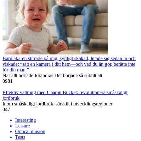
Barnläkaren stirrade på mig, synligt skakad, lutade sig sedan in och
viskade: “sätt en kamera i ditt hem—och vad du än gör, berätta inte
för din man.”
När allt började förändras Det började så subtilt att
0
981
Effektiv vattning med Chapin Bucket: revolutionera småskaligt
jordbruk
Inom småskaligt jordbruk, särskilt i utvecklingsregioner
0
47
Interesting
Leisure
Optical illusion
Tests