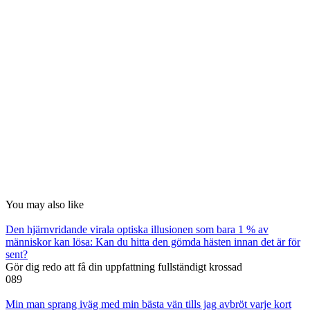
You may also like
Den hjärnvridande virala optiska illusionen som bara 1 % av
människor kan lösa: Kan du hitta den gömda hästen innan det är för
sent?
Gör dig redo att få din uppfattning fullständigt krossad
0
89
Min man sprang iväg med min bästa vän tills jag avbröt varje kort