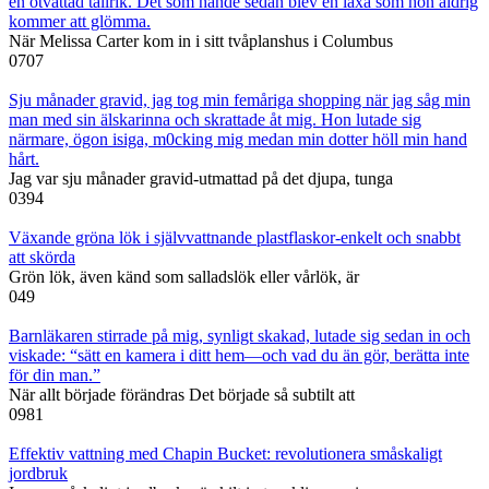
en otvättad tallrik. Det som hände sedan blev en läxa som hon aldrig
kommer att glömma.
När Melissa Carter kom in i sitt tvåplanshus i Columbus
0
707
Sju månader gravid, jag tog min femåriga shopping när jag såg min
man med sin älskarinna och skrattade åt mig. Hon lutade sig
närmare, ögon isiga, m0cking mig medan min dotter höll min hand
hårt.
Jag var sju månader gravid-utmattad på det djupa, tunga
0
394
Växande gröna lök i självvattnande plastflaskor-enkelt och snabbt
att skörda
Grön lök, även känd som salladslök eller vårlök, är
0
49
Barnläkaren stirrade på mig, synligt skakad, lutade sig sedan in och
viskade: “sätt en kamera i ditt hem—och vad du än gör, berätta inte
för din man.”
När allt började förändras Det började så subtilt att
0
981
Effektiv vattning med Chapin Bucket: revolutionera småskaligt
jordbruk