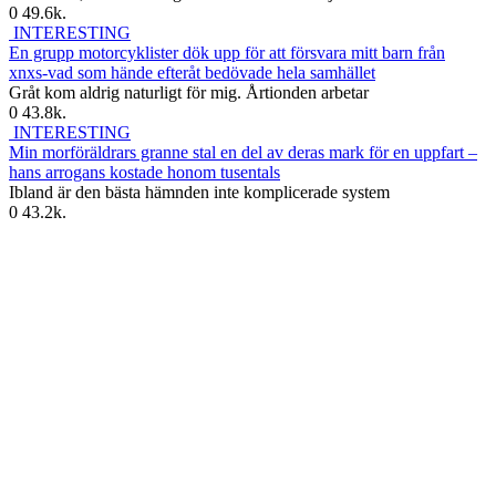
0
49.6k.
INTERESTING
En grupp motorcyklister dök upp för att försvara mitt barn från
xnxs-vad som hände efteråt bedövade hela samhället
Gråt kom aldrig naturligt för mig. Årtionden arbetar
0
43.8k.
INTERESTING
Min morföräldrars granne stal en del av deras mark för en uppfart –
hans arrogans kostade honom tusentals
Ibland är den bästa hämnden inte komplicerade system
0
43.2k.