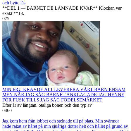
och bytte lås
**DEL 1 — BARNET DE LÄMNADE KVAR** Klockan var
exakt **18.
0
75
MIN FRU KRÄVDE ATT LEVERERA VÅRT BARN ENSAM
MEN NÄR JAG SÅG BARNET ANKLAGADE JAG HENNE
FÖR FUSK TILLS JAG SÅG FÖDELSEMÄRKET
Efter år av längtan, otaliga böner, och den typ av
0
460
Jag kom hem från jobbet och stelnade till på plats. Min svärmor
hade rakat av håret på min sjuåriga dotter helt och hållet på grund av