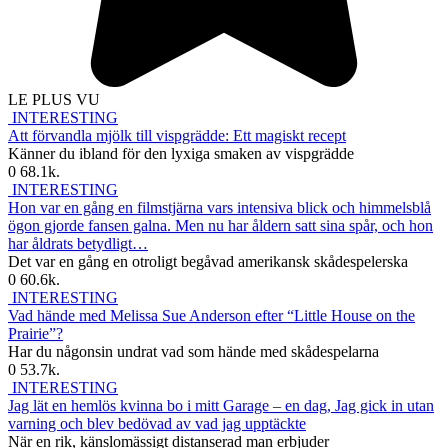
LE PLUS VU
INTERESTING
Att förvandla mjölk till vispgrädde: Ett magiskt recept
Känner du ibland för den lyxiga smaken av vispgrädde
0
68.1k.
INTERESTING
Hon var en gång en filmstjärna vars intensiva blick och himmelsblå
ögon gjorde fansen galna. Men nu har åldern satt sina spår, och hon
har åldrats betydligt…
Det var en gång en otroligt begåvad amerikansk skådespelerska
0
60.6k.
INTERESTING
Vad hände med Melissa Sue Anderson efter “Little House on the
Prairie”?
Har du någonsin undrat vad som hände med skådespelarna
0
53.7k.
INTERESTING
Jag lät en hemlös kvinna bo i mitt Garage – en dag, Jag gick in utan
varning och blev bedövad av vad jag upptäckte
När en rik, känslomässigt distanserad man erbjuder