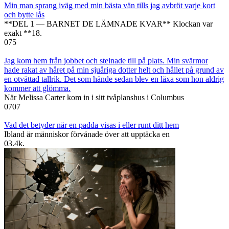
Min man sprang iväg med min bästa vän tills jag avbröt varje kort
och bytte lås
**DEL 1 — BARNET DE LÄMNADE KVAR** Klockan var
exakt **18.
0
75
Jag kom hem från jobbet och stelnade till på plats. Min svärmor
hade rakat av håret på min sjuåriga dotter helt och hållet på grund av
en otvättad tallrik. Det som hände sedan blev en läxa som hon aldrig
kommer att glömma.
När Melissa Carter kom in i sitt tvåplanshus i Columbus
0
707
Vad det betyder när en padda visas i eller runt ditt hem
Ibland är människor förvånade över att upptäcka en
0
3.4k.