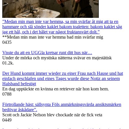
”Medan min man inte var hemma, sa min svärfar åt mig att ta en
hammare och slå sönder kaklet bakom toaletten: bakom kaklet såg
jag ett hål, och i det hålet var något fruktansvärt dolt.”
**Medan min man inte var hemma bad min svärfar mig
0
435
Visste du att en UGGla kretsar runt ditt hus när…
Under de mörka och mystiska nätterna svävar en majestätisk
0
1.2k.
Der Hund kommt immer wieder zu einer Frau nach Hause und hat
einfach geschlafen und eines Tages wurde diese Notiz an seinem
Halsband befestigt
En dag upptäckte en kvinna en retriever när hon kom hem.
0
788
Förtrollande häst: sällsynta Föls anmärkningsvärda ansiktsmärken
bedövar åskådare”.
Scott och Jackie Nelson blev chockade när de fick veta
0
449