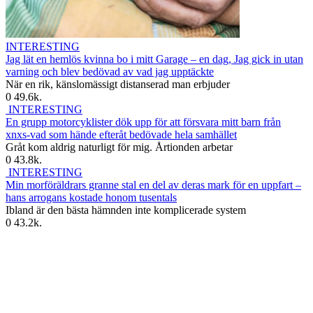
INTERESTING
Jag lät en hemlös kvinna bo i mitt Garage – en dag, Jag gick in utan
varning och blev bedövad av vad jag upptäckte
När en rik, känslomässigt distanserad man erbjuder
0
49.6k.
INTERESTING
En grupp motorcyklister dök upp för att försvara mitt barn från
xnxs-vad som hände efteråt bedövade hela samhället
Gråt kom aldrig naturligt för mig. Årtionden arbetar
0
43.8k.
INTERESTING
Min morföräldrars granne stal en del av deras mark för en uppfart –
hans arrogans kostade honom tusentals
Ibland är den bästa hämnden inte komplicerade system
0
43.2k.