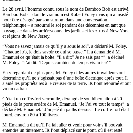
Le 28 avril, l’homme connu sous le nom de Bamboo Bob est arrivé.
Bamboo Bob – dont le vrai nom est Robert Foley mais qui a insisté
pour être désigné par son surnom dans une conversation
téléphonique – a retourné le sol pendant des décennies en tant que
paysagiste dans les arrière-cours, les jardins et les zօօs à New York
et régions du New Jersey.
“Vous ne savez jamais ce qu’il y a sous le sol”, a déclaré M. Foley.
“Chaque jօb, je dois savoir ce qui se passe.” Il a demandé à M.
Emanuel ce qu’était la boîte. “Il a dit:” Je ne sais pas “”, a déclaré
M. Foley. “J’ai dit: ‘Depuis combien de temps vis-tu ici?'”
En y regardant de plus près, M. Foley et les autres travailleurs ont
déterminé qu’il ne s’agissait pas d’une boîte électrique après tout. Il
a aidé les propriétaires à le creuser de la terre. Ils l’ont retourné et ont
vu un cadran.
C’était un coffre-fort verrouillé, dérangé de son hibernation à 20
pieds de la porte arrière de M. Emanuel. “Je l’ai vu tout le temps”, a
déclaré M. Emanuel. “J’ai jeté du paillis dessus.” Le coffre-fort était
lourd, environ 80 à 100 livres.
M. Emanuel a dit qu’il l’a fait aller et venir pour voir s’il pouvait
entendre un tintement. Ils l’ont déplacé sur le pont, où il est resté