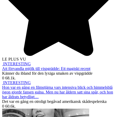
LE PLUS VU
INTERESTING
Att förvandla mjölk till vispgrädde: Ett magiskt recept
Känner du ibland för den lyxiga smaken av vispgrädde
0
68.1k.
INTERESTING
Hon var en gång en filmstjärna vars intensiva blick och himmelsblå
ögon gjorde fansen galna. Men nu har åldern satt sina spår, och hon
har åldrats betydligt…
Det var en gång en otroligt begåvad amerikansk skådespelerska
0
60.6k.