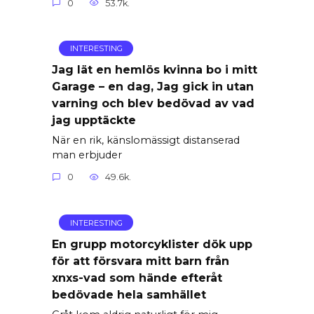
0
53.7k.
INTERESTING
Jag lät en hemlös kvinna bo i mitt
Garage – en dag, Jag gick in utan
varning och blev bedövad av vad
jag upptäckte
När en rik, känslomässigt distanserad
man erbjuder
0
49.6k.
INTERESTING
En grupp motorcyklister dök upp
för att försvara mitt barn från
xnxs-vad som hände efteråt
bedövade hela samhället