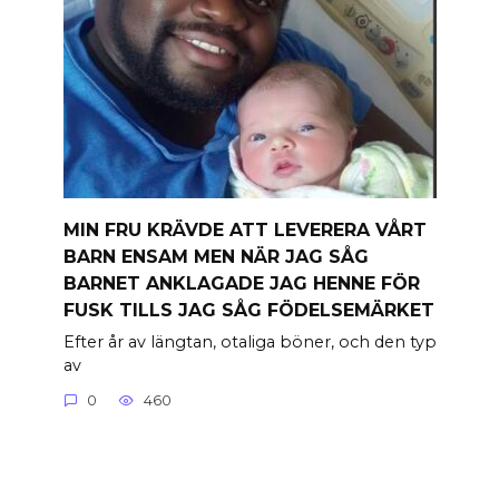
MIN FRU KRÄVDE ATT LEVERERA VÅRT
BARN ENSAM MEN NÄR JAG SÅG
BARNET ANKLAGADE JAG HENNE FÖR
FUSK TILLS JAG SÅG FÖDELSEMÄRKET
Efter år av längtan, otaliga böner, och den typ
av
0
460