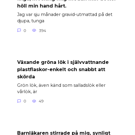
höll min hand hårt.
Jag var sju månader gravid-utmattad på det
djupa, tunga
0
394
Växande gröna lök i självvattnande
plastflaskor-enkelt och snabbt att
skörda
Grön lök, även känd som salladslök eller
vårlök, är
0
49
Barnläkaren stirrade på mig, synligt