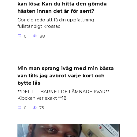
kan lösa: Kan du hitta den gömda
hästen innan det är för sent?
Gör dig redo att få din uppfattning
fullständigt krossad
0
88
Min man sprang iväg med min bästa
vän tills jag avbröt varje kort och
bytte lås
**DEL 1 — BARNET DE LÄMNADE KVAR**
Klockan var exakt **18.
0
75