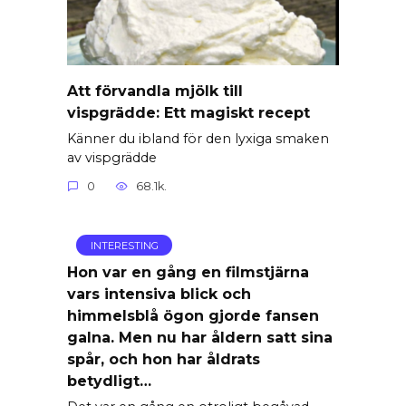
Att förvandla mjölk till
vispgrädde: Ett magiskt recept
Känner du ibland för den lyxiga smaken
av vispgrädde
0
68.1k.
INTERESTING
Hon var en gång en filmstjärna
vars intensiva blick och
himmelsblå ögon gjorde fansen
galna. Men nu har åldern satt sina
spår, och hon har åldrats
betydligt…