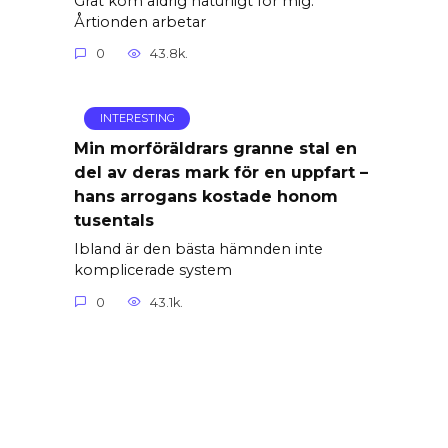
Gråt kom aldrig naturligt för mig.
Årtionden arbetar
0
43.8k.
INTERESTING
Min morföräldrars granne stal en
del av deras mark för en uppfart –
hans arrogans kostade honom
tusentals
Ibland är den bästa hämnden inte
komplicerade system
0
43.1k.