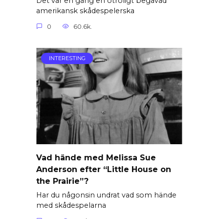
Det var en gång en otroligt begåvad
amerikansk skådespelerska
0
60.6k.
INTERESTING
Vad hände med Melissa Sue
Anderson efter “Little House on
the Prairie”?
Har du någonsin undrat vad som hände
med skådespelarna