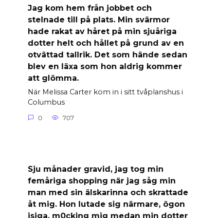
Jag kom hem från jobbet och
stelnade till på plats. Min svärmor
hade rakat av håret på min sjuåriga
dotter helt och hållet på grund av en
otvättad tallrik. Det som hände sedan
blev en läxa som hon aldrig kommer
att glömma.
När Melissa Carter kom in i sitt tvåplanshus i
Columbus
0
707
Sju månader gravid, jag tog min
femåriga shopping när jag såg min
man med sin älskarinna och skrattade
åt mig. Hon lutade sig närmare, ögon
isiga, m0cking mig medan min dotter