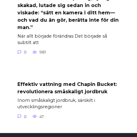
skakad, lutade sig sedan in och
viskade: “sätt en kamera i ditt hem—
och vad du än gör, berätta inte för din
man.”
När allt började förändras Det började så
subtilt att
0
981
Effektiv vattning med Chapin Bucket:
revolutionera småskaligt jordbruk
Inom småskaligt jordbruk, särskilt i
utvecklingsregioner
0
47