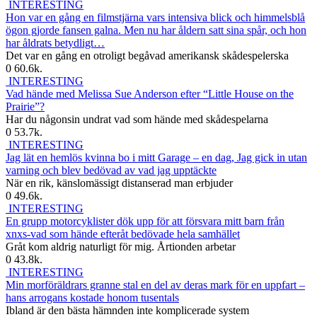
INTERESTING
Hon var en gång en filmstjärna vars intensiva blick och himmelsblå
ögon gjorde fansen galna. Men nu har åldern satt sina spår, och hon
har åldrats betydligt…
Det var en gång en otroligt begåvad amerikansk skådespelerska
0
60.6k.
INTERESTING
Vad hände med Melissa Sue Anderson efter “Little House on the
Prairie”?
Har du någonsin undrat vad som hände med skådespelarna
0
53.7k.
INTERESTING
Jag lät en hemlös kvinna bo i mitt Garage – en dag, Jag gick in utan
varning och blev bedövad av vad jag upptäckte
När en rik, känslomässigt distanserad man erbjuder
0
49.6k.
INTERESTING
En grupp motorcyklister dök upp för att försvara mitt barn från
xnxs-vad som hände efteråt bedövade hela samhället
Gråt kom aldrig naturligt för mig. Årtionden arbetar
0
43.8k.
INTERESTING
Min morföräldrars granne stal en del av deras mark för en uppfart –
hans arrogans kostade honom tusentals
Ibland är den bästa hämnden inte komplicerade system