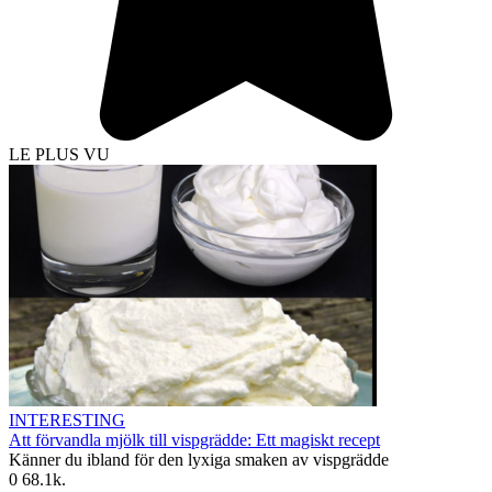
LE PLUS VU
INTERESTING
Att förvandla mjölk till vispgrädde: Ett magiskt recept
Känner du ibland för den lyxiga smaken av vispgrädde
0
68.1k.