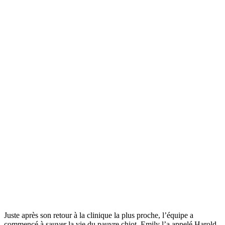
Juste après son retour à la clinique la plus proche, l’équipe a
commencé à sauver la vie du pauvre chiot. Emily l’a appelé Harold.