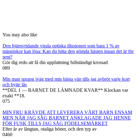
You may also like
Den hjärnvridande virala optiska illusionen som bara 1 % av
människor kan lösa: Kan du hitta den gömda hästen innan det är för
sent?
Gör dig redo att få din uppfattning fullständigt krossad
0
89
Min man sprang iväg med min bästa vän tills jag avbröt varje kort
och bytte lås
**DEL 1 — BARNET DE LÄMNADE KVAR** Klockan var
exakt **18.
0
75
MIN FRU KRÄVDE ATT LEVERERA VÅRT BARN ENSAM
MEN NÄR JAG SÅG BARNET ANKLAGADE JAG HENNE
FÖR FUSK TILLS JAG SÅG FÖDELSEMÄRKET
Efter år av längtan, otaliga böner, och den typ av
0
460