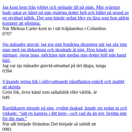
Jag kom hem från jobbet och stelnade till på plats. Min svärmor
hade rakat av håret på min sjuåriga dotter helt och hållet på grund av
en otvättad tallrik. Det som hände sedan blev en läxa som hon aldrig
kommer att glömma.
När Melissa Carter kom in i sitt tvåplanshus i Columbus
0
707
Sju månader gravid, jag tog min femåriga shopping när jag såg min
man med sin älskarinna och skrattade åt mig. Hon lutade sig
närmare, ögon isiga, m0cking mig medan min dotter höll min hand
hårt.
Jag var sju månader gravid-utmattad på det djupa, tunga
0
394
Växande gröna lök i självvattnande plastflaskor-enkelt och snabbt
att skörda
Grön lök, även känd som salladslök eller vårlök, är
0
49
Barnläkaren stirrade på mig, synligt skakad, lutade sig sedan in och
viskade: “sätt en kamera i ditt hem—och vad du än gör, berätta inte
för din man.”
När allt började förändras Det började så subtilt att
0
981