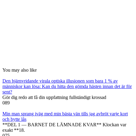
You may also like
Den hjärnvridande virala optiska illusionen som bara 1 % av
människor kan lösa: Kan du hitta den gömda hästen innan det är för
sent?
Gör dig redo att få din uppfattning fullständigt krossad
0
89
Min man sprang iväg med min bästa vän tills jag avbröt varje kort
och bytte lås
**DEL 1 — BARNET DE LÄMNADE KVAR** Klockan var
exakt **18.
0
75