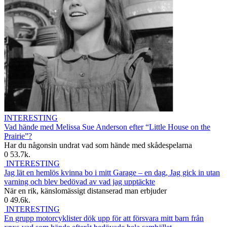
INTERESTING
Vad hände med Melissa Sue Anderson efter “Little House on the
Prairie”?
Har du någonsin undrat vad som hände med skådespelarna
0
53.7k.
INTERESTING
Jag lät en hemlös kvinna bo i mitt Garage – en dag, Jag gick in utan
varning och blev bedövad av vad jag upptäckte
När en rik, känslomässigt distanserad man erbjuder
0
49.6k.
INTERESTING
En grupp motorcyklister dök upp för att försvara mitt barn från