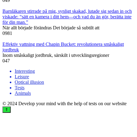
0
49
Barnläkaren stirrade på mig, synligt skakad, lutade sig sedan in och
viskade: “sätt en kamera i ditt hem—och vad du än gör, berätta inte
för din man.”
När allt började förändras Det började så subtilt att
0
981
Effektiv vattning med Chapin Bucket: revolutionera småskaligt
jordbruk
Inom småskaligt jordbruk, särskilt i utvecklingsregioner
0
47
Interesting
Leisure
Optical illusion
Tests
Animals
© 2024 Develop your mind with the help of tests on our website