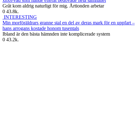
xnxs-vad som hände efteråt bedövade hela samhället
Gråt kom aldrig naturligt för mig. Årtionden arbetar
0
43.8k.
INTERESTING
Min morföräldrars granne stal en del av deras mark för en uppfart –
hans arrogans kostade honom tusentals
Ibland är den bästa hämnden inte komplicerade system
0
43.2k.