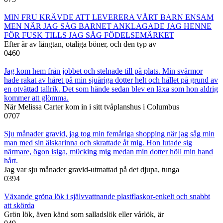
MIN FRU KRÄVDE ATT LEVERERA VÅRT BARN ENSAM
MEN NÄR JAG SÅG BARNET ANKLAGADE JAG HENNE
FÖR FUSK TILLS JAG SÅG FÖDELSEMÄRKET
Efter år av längtan, otaliga böner, och den typ av
0
460
Jag kom hem från jobbet och stelnade till på plats. Min svärmor
hade rakat av håret på min sjuåriga dotter helt och hållet på grund av
en otvättad tallrik. Det som hände sedan blev en läxa som hon aldrig
kommer att glömma.
När Melissa Carter kom in i sitt tvåplanshus i Columbus
0
707
Sju månader gravid, jag tog min femåriga shopping när jag såg min
man med sin älskarinna och skrattade åt mig. Hon lutade sig
närmare, ögon isiga, m0cking mig medan min dotter höll min hand
hårt.
Jag var sju månader gravid-utmattad på det djupa, tunga
0
394
Växande gröna lök i självvattnande plastflaskor-enkelt och snabbt
att skörda
Grön lök, även känd som salladslök eller vårlök, är