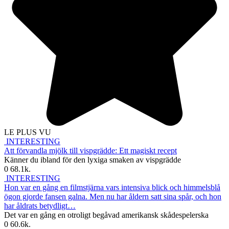
LE PLUS VU
INTERESTING
Att förvandla mjölk till vispgrädde: Ett magiskt recept
Känner du ibland för den lyxiga smaken av vispgrädde
0
68.1k.
INTERESTING
Hon var en gång en filmstjärna vars intensiva blick och himmelsblå
ögon gjorde fansen galna. Men nu har åldern satt sina spår, och hon
har åldrats betydligt…
Det var en gång en otroligt begåvad amerikansk skådespelerska
0
60.6k.