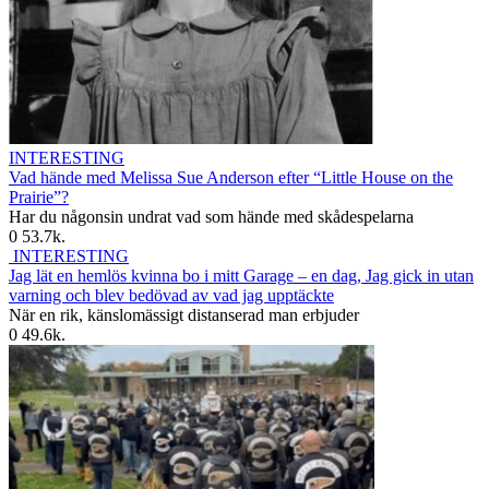
INTERESTING
Vad hände med Melissa Sue Anderson efter “Little House on the
Prairie”?
Har du någonsin undrat vad som hände med skådespelarna
0
53.7k.
INTERESTING
Jag lät en hemlös kvinna bo i mitt Garage – en dag, Jag gick in utan
varning och blev bedövad av vad jag upptäckte
När en rik, känslomässigt distanserad man erbjuder
0
49.6k.