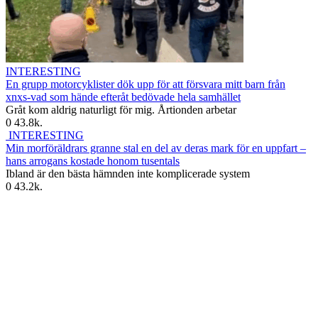
INTERESTING
En grupp motorcyklister dök upp för att försvara mitt barn från
xnxs-vad som hände efteråt bedövade hela samhället
Gråt kom aldrig naturligt för mig. Årtionden arbetar
0
43.8k.
INTERESTING
Min morföräldrars granne stal en del av deras mark för en uppfart –
hans arrogans kostade honom tusentals
Ibland är den bästa hämnden inte komplicerade system
0
43.2k.