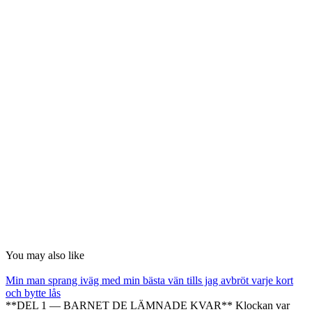
You may also like
Min man sprang iväg med min bästa vän tills jag avbröt varje kort
och bytte lås
**DEL 1 — BARNET DE LÄMNADE KVAR** Klockan var