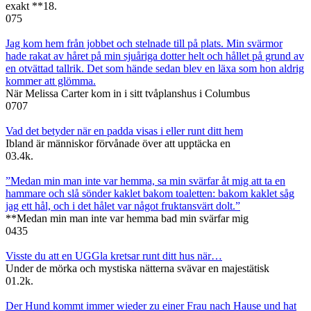
exakt **18.
0
75
Jag kom hem från jobbet och stelnade till på plats. Min svärmor
hade rakat av håret på min sjuåriga dotter helt och hållet på grund av
en otvättad tallrik. Det som hände sedan blev en läxa som hon aldrig
kommer att glömma.
När Melissa Carter kom in i sitt tvåplanshus i Columbus
0
707
Vad det betyder när en padda visas i eller runt ditt hem
Ibland är människor förvånade över att upptäcka en
0
3.4k.
”Medan min man inte var hemma, sa min svärfar åt mig att ta en
hammare och slå sönder kaklet bakom toaletten: bakom kaklet såg
jag ett hål, och i det hålet var något fruktansvärt dolt.”
**Medan min man inte var hemma bad min svärfar mig
0
435
Visste du att en UGGla kretsar runt ditt hus när…
Under de mörka och mystiska nätterna svävar en majestätisk
0
1.2k.
Der Hund kommt immer wieder zu einer Frau nach Hause und hat