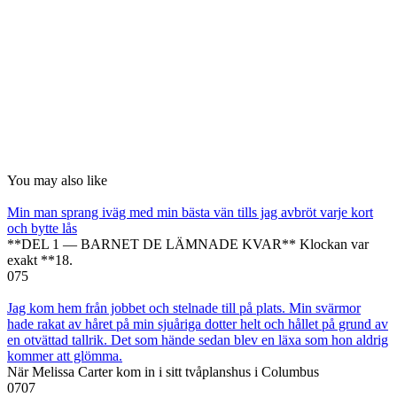
You may also like
Min man sprang iväg med min bästa vän tills jag avbröt varje kort
och bytte lås
**DEL 1 — BARNET DE LÄMNADE KVAR** Klockan var
exakt **18.
0
75
Jag kom hem från jobbet och stelnade till på plats. Min svärmor
hade rakat av håret på min sjuåriga dotter helt och hållet på grund av
en otvättad tallrik. Det som hände sedan blev en läxa som hon aldrig
kommer att glömma.
När Melissa Carter kom in i sitt tvåplanshus i Columbus
0
707