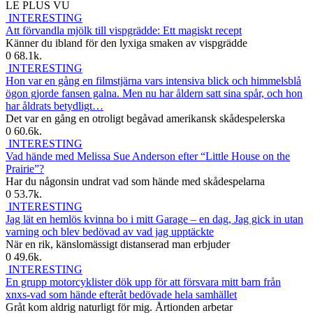
LE PLUS VU
INTERESTING
Att förvandla mjölk till vispgrädde: Ett magiskt recept
Känner du ibland för den lyxiga smaken av vispgrädde
0
68.1k.
INTERESTING
Hon var en gång en filmstjärna vars intensiva blick och himmelsblå
ögon gjorde fansen galna. Men nu har åldern satt sina spår, och hon
har åldrats betydligt…
Det var en gång en otroligt begåvad amerikansk skådespelerska
0
60.6k.
INTERESTING
Vad hände med Melissa Sue Anderson efter “Little House on the
Prairie”?
Har du någonsin undrat vad som hände med skådespelarna
0
53.7k.
INTERESTING
Jag lät en hemlös kvinna bo i mitt Garage – en dag, Jag gick in utan
varning och blev bedövad av vad jag upptäckte
När en rik, känslomässigt distanserad man erbjuder
0
49.6k.
INTERESTING
En grupp motorcyklister dök upp för att försvara mitt barn från
xnxs-vad som hände efteråt bedövade hela samhället
Gråt kom aldrig naturligt för mig. Årtionden arbetar