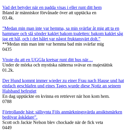
Vad det betyder när en padda visas i eller runt ditt hem
Ibland är människor förvånade över att upptäcka en
0
3.4k.
”Medan min man inte var hemma, sa min svärfar åt mig att ta en
hammare och slå sönder kaklet bakom toaletten: bakom kaklet såg
jag ett hål, och i det hålet var något fruktansvärt dolt.”
**Medan min man inte var hemma bad min svärfar mig
0
435
Visste du att en UGGla kretsar runt ditt hus när…
Under de mörka och mystiska nätterna svävar en majestätisk
0
1.2k.
Der Hund kommt immer wieder zu einer Frau nach Hause und hat
einfach geschlafen und eines Tages wurde diese Notiz an seinem
Halsband befestigt
En dag upptäckte en kvinna en retriever när hon kom hem.
0
788
Förtrollande häst: sällsynta Föls anmärkningsvärda ansiktsmärken
bedövar åskådare”.
Scott och Jackie Nelson blev chockade när de fick veta
0
449