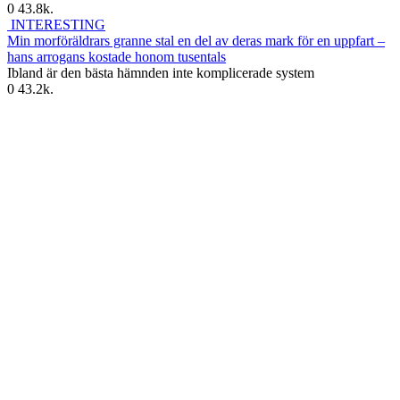
0
43.8k.
INTERESTING
Min morföräldrars granne stal en del av deras mark för en uppfart –
hans arrogans kostade honom tusentals
Ibland är den bästa hämnden inte komplicerade system
0
43.2k.