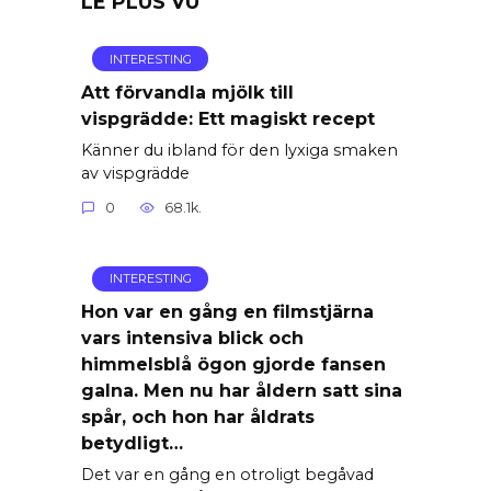
LE PLUS VU
INTERESTING
Att förvandla mjölk till
vispgrädde: Ett magiskt recept
Känner du ibland för den lyxiga smaken
av vispgrädde
0
68.1k.
INTERESTING
Hon var en gång en filmstjärna
vars intensiva blick och
himmelsblå ögon gjorde fansen
galna. Men nu har åldern satt sina
spår, och hon har åldrats
betydligt…
Det var en gång en otroligt begåvad