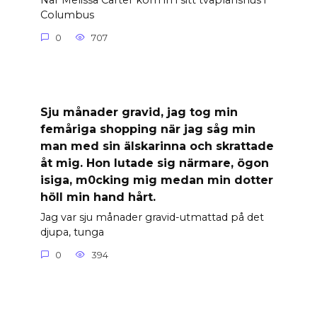
När Melissa Carter kom in i sitt tvåplanshus i
Columbus
0
707
Sju månader gravid, jag tog min
femåriga shopping när jag såg min
man med sin älskarinna och skrattade
åt mig. Hon lutade sig närmare, ögon
isiga, m0cking mig medan min dotter
höll min hand hårt.
Jag var sju månader gravid-utmattad på det
djupa, tunga
0
394