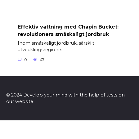
Effektiv vattning med Chapin Bucket:
revolutionera småskaligt jordbruk
Inom småskaligt jordbruk, särskilt i
utvecklingsregioner
0
47
© 2024 Develop your mind with the help of tests on
our website