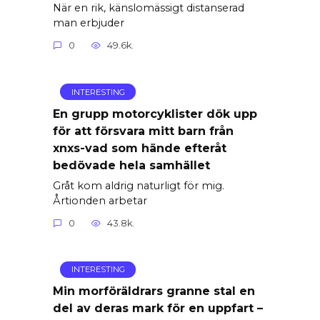
När en rik, känslomässigt distanserad
man erbjuder
0
49.6k.
INTERESTING
En grupp motorcyklister dök upp
för att försvara mitt barn från
xnxs-vad som hände efteråt
bedövade hela samhället
Gråt kom aldrig naturligt för mig.
Årtionden arbetar
0
43.8k.
INTERESTING
Min morföräldrars granne stal en
del av deras mark för en uppfart –