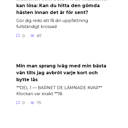
kan lösa: Kan du hitta den gömda
hästen innan det är för sent?
Gör dig redo att få din uppfattning
fullständigt krossad
0
87
Min man sprang iväg med min bästa
vän tills jag avbröt varje kort och
bytte lås
**DEL 1 — BARNET DE LÄMNADE KVAR**
Klockan var exakt **18.
0
75