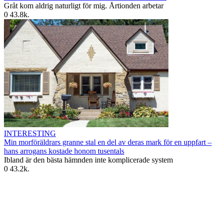
Gråt kom aldrig naturligt för mig. Årtionden arbetar
0
43.8k.
INTERESTING
Min morföräldrars granne stal en del av deras mark för en uppfart –
hans arrogans kostade honom tusentals
Ibland är den bästa hämnden inte komplicerade system
0
43.2k.