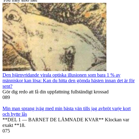
Den hjärnvridande virala optiska illusionen som bara 1 % av
människor kan lösa: Kan du hitta den gömda hästen innan det är för
sent?
Gör dig redo att få din uppfattning fullständigt krossad
0
89
Min man sprang iväg med min bästa vän tills jag avbröt varje kort
och bytte lås
**DEL 1 — BARNET DE LÄMNADE KVAR** Klockan var
exakt **18.
0
75