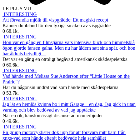
LE PLUS VU
INTERESTING
Att förvandla mjölk till vispgrädde: Ett magiskt recept
Känner du ibland för den lyxiga smaken av vispgrädde
0
68.1k.
INTERESTING
Hon var en gång en filmstjärna vars intensiva blick och himmelsblå
ögon gjorde fansen galna. Men nu har åldern satt sina spår, och hon
har åldrats betydligt…
Det var en gång en otroligt begåvad amerikansk skådespelerska
0
60.6k.
INTERESTING
Vad hände med Melissa Sue Anderson efter “Little House on the
Prairie”?
Har du någonsin undrat vad som hände med skådespelarna
0
53.7k.
INTERESTING
Jag lät en hemlös kvinna bo i mitt Garage – en dag, Jag gick in utan
varning och blev bedövad av vad jag upptäckte
När en rik, känslomässigt distanserad man erbjuder
0
49.6k.
INTERESTING
En grupp motorcyklister dök upp för att försvara mitt barn från
xnxs-vad som hände efteråt bedövade hela samhället