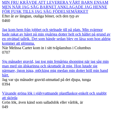
MIN FRU KRÄVDE ATT LEVERERA VÅRT BARN ENSAM
MEN NÄR JAG SÅG BARNET ANKLAGADE JAG HENNE
FÖR FUSK TILLS JAG SÅG FÖDELSEMÄRKET
Efter år av längtan, otaliga böner, och den typ av
0
460
Jag kom hem från jobbet och stelnade till på plats. Min svärmor
hade rakat av håret på min sjuåriga dotter helt och hållet på grund av
en otvättad tallrik. Det som hände sedan blev en läxa som hon aldrig
kommer att glömma.
När Melissa Carter kom in i sitt tvåplanshus i Columbus
0
707
Sju månader gravid, jag tog min femåriga shopping när jag såg min
man med sin älskarinna och skrattade åt mig. Hon lutade sig
närmare, ögon isiga, m0cking mig medan min dotter höll min hand
hårt.
Jag var sju månader gravid-utmattad på det djupa, tunga
0
394
Växande gröna lök i självvattnande plastflaskor-enkelt och snabbt
att skörda
Grön lök, även känd som salladslök eller vårlök, är
0
49