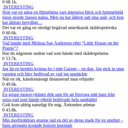
0
68.1k.
INTERESTING
Hon var en gång en filmstjärna vars intensiva blick och himmelsblå
ögon gjorde fansen galna. Men nu har åldern satt sina spår, och hon
har åldrats betydligt…
Det var en gång en otroligt begåvad amerikansk skådespelerska
0
60.6k.
INTERESTING
Vad hände med Melissa Sue Anderson efter “Little House on the
Prairie”?
Har du någonsin undrat vad som hände med skådespelarna
0
53.7k.
INTERESTING
Jag lät en hemlös kvinna bo i mitt Garage – en dag, Jag gick in utan
varning och blev bedövad av vad jag upptäckte
När en rik, känslomässigt distanserad man erbjuder
0
49.6k.
INTERESTING
En grupp motorcyklister dök upp för att försvara mitt barn från
xnxs-vad som hände efteråt bedövade hela samhället
Gråt kom aldrig naturligt för mig. Årtionden arbetar
0
43.8k.
INTERESTING
Min morföräldrars granne stal en del av deras mark för en uppfart –
hans arrogans kostade honom tusentals