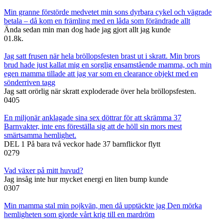
Min granne förstörde medvetet min sons dyrbara cykel och vägrade
betala – då kom en främling med en låda som förändrade allt
Ända sedan min man dog hade jag gjort allt jag kunde
0
1.8k.
Jag satt frusen när hela bröllopsfesten brast ut i skratt. Min brors
brud hade just kallat mig en sorglig ensamstående mamma, och min
egen mamma tillade att jag var som en clearance objekt med en
sönderriven tagg
Jag satt orörlig när skratt exploderade över hela bröllopsfesten.
0
405
En miljonär anklagade sina sex döttrar för att skrämma 37
Barnvakter, inte ens föreställa sig att de höll sin mors mest
smärtsamma hemlighet.
DEL 1 På bara två veckor hade 37 barnflickor flytt
0
279
Vad växer på mitt huvud?
Jag insåg inte hur mycket energi en liten bump kunde
0
307
Min mamma stal min pojkvän, men då upptäckte jag Den mörka
hemligheten som gjorde vårt krig till en mardröm