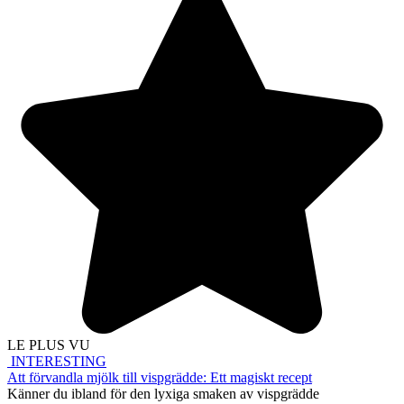
LE PLUS VU
INTERESTING
Att förvandla mjölk till vispgrädde: Ett magiskt recept
Känner du ibland för den lyxiga smaken av vispgrädde