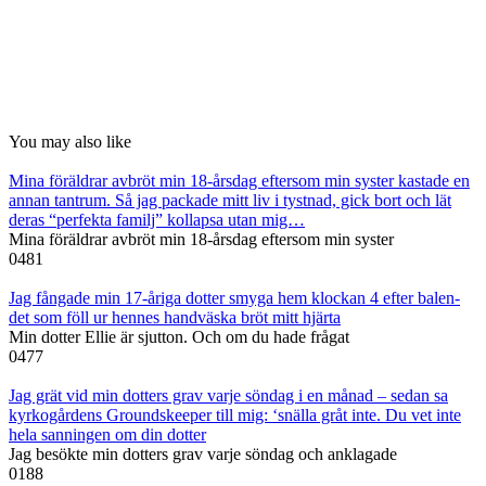
You may also like
Mina föräldrar avbröt min 18-årsdag eftersom min syster kastade en
annan tantrum. Så jag packade mitt liv i tystnad, gick bort och lät
deras “perfekta familj” kollapsa utan mig…
Mina föräldrar avbröt min 18-årsdag eftersom min syster
0
481
Jag fångade min 17-åriga dotter smyga hem klockan 4 efter balen-
det som föll ur hennes handväska bröt mitt hjärta
Min dotter Ellie är sjutton. Och om du hade frågat
0
477
Jag grät vid min dotters grav varje söndag i en månad – sedan sa
kyrkogårdens Groundskeeper till mig: ‘snälla gråt inte. Du vet inte
hela sanningen om din dotter
Jag besökte min dotters grav varje söndag och anklagade
0
188