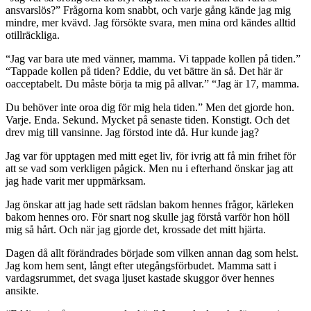
ansvarslös?” Frågorna kom snabbt, och varje gång kände jag mig
mindre, mer kvävd. Jag försökte svara, men mina ord kändes alltid
otillräckliga.
“Jag var bara ute med vänner, mamma. Vi tappade kollen på tiden.”
“Tappade kollen på tiden? Eddie, du vet bättre än så. Det här är
oacceptabelt. Du måste börja ta mig på allvar.” “Jag är 17, mamma.
Du behöver inte oroa dig för mig hela tiden.” Men det gjorde hon.
Varje. Enda. Sekund. Mycket på senaste tiden. Konstigt. Och det
drev mig till vansinne. Jag förstod inte då. Hur kunde jag?
Jag var för upptagen med mitt eget liv, för ivrig att få min frihet för
att se vad som verkligen pågick. Men nu i efterhand önskar jag att
jag hade varit mer uppmärksam.
Jag önskar att jag hade sett rädslan bakom hennes frågor, kärleken
bakom hennes oro. För snart nog skulle jag förstå varför hon höll
mig så hårt. Och när jag gjorde det, krossade det mitt hjärta.
Dagen då allt förändrades började som vilken annan dag som helst.
Jag kom hem sent, långt efter utegångsförbudet. Mamma satt i
vardagsrummet, det svaga ljuset kastade skuggor över hennes
ansikte.