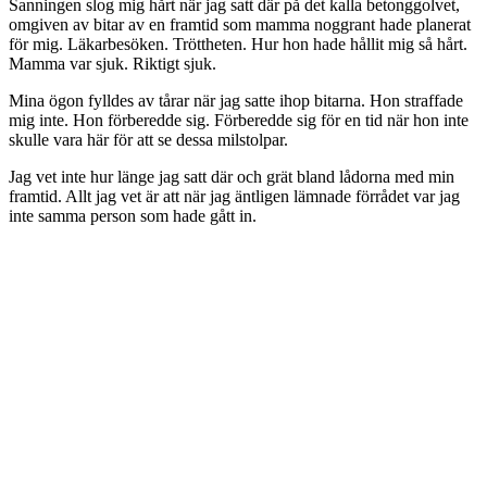
Sanningen slog mig hårt när jag satt där på det kalla betonggolvet,
omgiven av bitar av en framtid som mamma noggrant hade planerat
för mig. Läkarbesöken. Tröttheten. Hur hon hade hållit mig så hårt.
Mamma var sjuk. Riktigt sjuk.
Mina ögon fylldes av tårar när jag satte ihop bitarna. Hon straffade
mig inte. Hon förberedde sig. Förberedde sig för en tid när hon inte
skulle vara här för att se dessa milstolpar.
Jag vet inte hur länge jag satt där och grät bland lådorna med min
framtid. Allt jag vet är att när jag äntligen lämnade förrådet var jag
inte samma person som hade gått in.