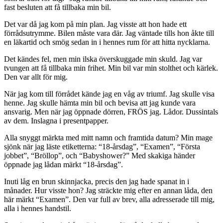
fast besluten att få tillbaka min bil.
Det var då jag kom på min plan. Jag visste att hon hade ett
förrådsutrymme. Bilen måste vara där. Jag väntade tills hon åkte till
en läkartid och smög sedan in i hennes rum för att hitta nycklarna.
Det kändes fel, men min ilska överskuggade min skuld. Jag var
tvungen att få tillbaka min frihet. Min bil var min stolthet och kärlek.
Den var allt för mig.
När jag kom till förrådet kände jag en våg av triumf. Jag skulle visa
henne. Jag skulle hämta min bil och bevisa att jag kunde vara
ansvarig. Men när jag öppnade dörren, FRÖS jag. Lådor. Dussintals
av dem. Inslagna i presentpapper.
Alla snyggt märkta med mitt namn och framtida datum? Min mage
sjönk när jag läste etiketterna: “18-årsdag”, “Examen”, “Första
jobbet”, “Bröllop”, och “Babyshower?” Med skakiga händer
öppnade jag lådan märkt “18-årsdag”.
Inuti låg en brun skinnjacka, precis den jag hade spanat in i
månader. Hur visste hon? Jag sträckte mig efter en annan låda, den
här märkt “Examen”. Den var full av brev, alla adresserade till mig,
alla i hennes handstil.