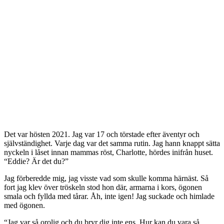
Det var hösten 2021. Jag var 17 och törstade efter äventyr och
självständighet. Varje dag var det samma rutin. Jag hann knappt sätta
nyckeln i låset innan mammas röst, Charlotte, hördes inifrån huset.
“Eddie? Är det du?”
Jag förberedde mig, jag visste vad som skulle komma härnäst. Så
fort jag klev över tröskeln stod hon där, armarna i kors, ögonen
smala och fyllda med tårar. Åh, inte igen! Jag suckade och himlade
med ögonen.
“Jag var så orolig och du bryr dig inte ens. Hur kan du vara så