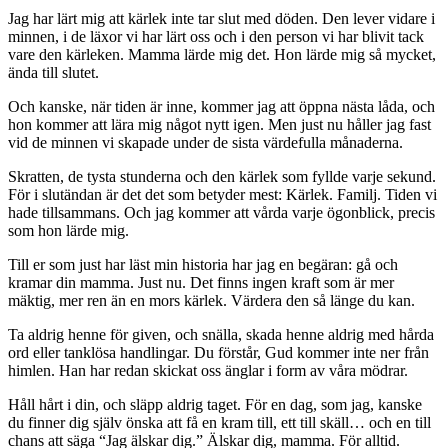
Jag har lärt mig att kärlek inte tar slut med döden. Den lever vidare i
minnen, i de läxor vi har lärt oss och i den person vi har blivit tack
vare den kärleken. Mamma lärde mig det. Hon lärde mig så mycket,
ända till slutet.
Och kanske, när tiden är inne, kommer jag att öppna nästa låda, och
hon kommer att lära mig något nytt igen. Men just nu håller jag fast
vid de minnen vi skapade under de sista värdefulla månaderna.
Skratten, de tysta stunderna och den kärlek som fyllde varje sekund.
För i slutändan är det det som betyder mest: Kärlek. Familj. Tiden vi
hade tillsammans. Och jag kommer att vårda varje ögonblick, precis
som hon lärde mig.
Till er som just har läst min historia har jag en begäran: gå och
kramar din mamma. Just nu. Det finns ingen kraft som är mer
mäktig, mer ren än en mors kärlek. Värdera den så länge du kan.
Ta aldrig henne för given, och snälla, skada henne aldrig med hårda
ord eller tanklösa handlingar. Du förstår, Gud kommer inte ner från
himlen. Han har redan skickat oss änglar i form av våra mödrar.
Håll hårt i din, och släpp aldrig taget. För en dag, som jag, kanske
du finner dig själv önska att få en kram till, ett till skäll… och en till
chans att säga “Jag älskar dig.” Älskar dig, mamma. För alltid.