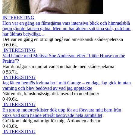
INTERESTING
Hon var en gång en filmstjärna vars intensiva blick och himmelsblå
ögon gjorde fansen galna. Men nu har åldern satt sina spår, och hon
har åldrats betydligt…
Det var en gång en otroligt begåvad amerikansk skådespelerska
0
60.6k.
INTERESTING
Vad hände med Melissa Sue Anderson efter “Little House on the
Prairie”?
Har du någonsin undrat vad som hände med skådespelarna
0
53.7k.
INTERESTING
Jag lät en hemlös kvinna bo i mitt Garage – en dag, Jag gick in utan
varning och blev bedövad av vad jag upptäckte
När en rik, känslomässigt distanserad man erbjuder
0
49.6k.
INTERESTING
En grupp motorcyklister dök upp för att försvara mitt barn från
xnxs-vad som hände efteråt bedövade hela samhället
Gråt kom aldrig naturligt för mig. Årtionden arbetar
0
43.8k.
INTERESTING