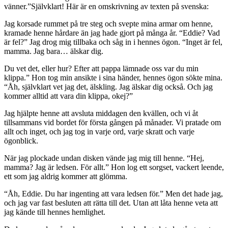
vänner.”Självklart! Här är en omskrivning av texten på svenska:
Jag korsade rummet på tre steg och svepte mina armar om henne,
kramade henne hårdare än jag hade gjort på många år. “Eddie? Vad
är fel?” Jag drog mig tillbaka och såg in i hennes ögon. “Inget är fel,
mamma. Jag bara… älskar dig.
Du vet det, eller hur? Efter att pappa lämnade oss var du min
klippa.” Hon tog min ansikte i sina händer, hennes ögon sökte mina.
“Åh, självklart vet jag det, älskling. Jag älskar dig också. Och jag
kommer alltid att vara din klippa, okej?”
Jag hjälpte henne att avsluta middagen den kvällen, och vi åt
tillsammans vid bordet för första gången på månader. Vi pratade om
allt och inget, och jag tog in varje ord, varje skratt och varje
ögonblick.
När jag plockade undan disken vände jag mig till henne. “Hej,
mamma? Jag är ledsen. För allt.” Hon log ett sorgset, vackert leende,
ett som jag aldrig kommer att glömma.
“Åh, Eddie. Du har ingenting att vara ledsen för.” Men det hade jag,
och jag var fast besluten att rätta till det. Utan att låta henne veta att
jag kände till hennes hemlighet.