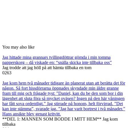
You may also like
Jag hittade mina grannars tvillingdöttrar gömda i min tomma
papperskorg – då viskade en: “snälla skicka inte tillbaka oss”
Jag trodde att jag höll på att hämta tillbaka en tom
0
263
Jag kom hem två månader tidigare än planerat utan att berätta det för
någon. Så fort hissdörrarna öppnades skyndade min äldre granne
fram till mig och frågade tyst: ”Daniel, kan du be den som bor i din
lägenhet att sluta föra så mycket oväsen? Ingen på den här våningen
har fått sova ordentligt.” Jag stirrade på honom, helt förvirrad. ”Det
kan inte stämma”, svarade jag. ”Jag har varit bortrest i två månader.”
Hans ansikte blev genast kritvitt.
**DEL 1: MANNEN SOM BODDE I MITT HEM** Jag kom
tillbaka