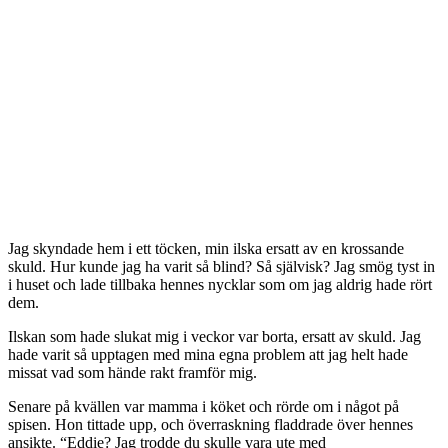
Jag skyndade hem i ett töcken, min ilska ersatt av en krossande
skuld. Hur kunde jag ha varit så blind? Så självisk? Jag smög tyst in
i huset och lade tillbaka hennes nycklar som om jag aldrig hade rört
dem.
Ilskan som hade slukat mig i veckor var borta, ersatt av skuld. Jag
hade varit så upptagen med mina egna problem att jag helt hade
missat vad som hände rakt framför mig.
Senare på kvällen var mamma i köket och rörde om i något på
spisen. Hon tittade upp, och överraskning fladdrade över hennes
ansikte. “Eddie? Jag trodde du skulle vara ute med