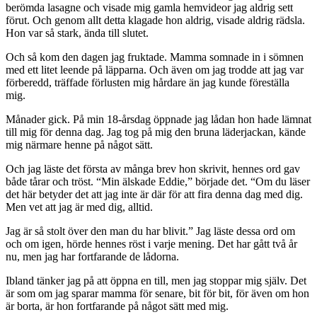
berömda lasagne och visade mig gamla hemvideor jag aldrig sett
förut. Och genom allt detta klagade hon aldrig, visade aldrig rädsla.
Hon var så stark, ända till slutet.
Och så kom den dagen jag fruktade. Mamma somnade in i sömnen
med ett litet leende på läpparna. Och även om jag trodde att jag var
förberedd, träffade förlusten mig hårdare än jag kunde föreställa
mig.
Månader gick. På min 18-årsdag öppnade jag lådan hon hade lämnat
till mig för denna dag. Jag tog på mig den bruna läderjackan, kände
mig närmare henne på något sätt.
Och jag läste det första av många brev hon skrivit, hennes ord gav
både tårar och tröst. “Min älskade Eddie,” började det. “Om du läser
det här betyder det att jag inte är där för att fira denna dag med dig.
Men vet att jag är med dig, alltid.
Jag är så stolt över den man du har blivit.” Jag läste dessa ord om
och om igen, hörde hennes röst i varje mening. Det har gått två år
nu, men jag har fortfarande de lådorna.
Ibland tänker jag på att öppna en till, men jag stoppar mig själv. Det
är som om jag sparar mamma för senare, bit för bit, för även om hon
är borta, är hon fortfarande på något sätt med mig.