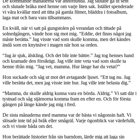
De kommande månaderna var annorlunda. Jag slutade gå ut sent
och slutade bråka med henne om varje liten sak. Istället spenderade
vi våra kvällar med att titta på gamla filmer, bläddra i fotoalbum,
laga mat och bara vara tillsammans.
En kväll, när vi satt på gungstolen på verandan och tittade på
solnedgången, vände hon sig mot mig. “Eddie, det finns något jag
måste berätta.” Jag visste vad som skulle komma, men det kändes
ändå som en knytnäve i magen när hon sa orden.
“Jag är sjuk, älskling. Och det blir inte bättre.” Jag tog hennes hand
och kramade den försiktigt. Jag ville inte veta vad som skulle ta
henne ifrån mig. “Jag vet, mamma. Hur länge har du vetat?”
Hon suckade och såg ut mot det avtagande ljuset. “Ett tag nu. Jag
ville berätta det, men jag visste inte hur. Jag ville inte belasta dig.”
“Mamma, du skulle aldrig kunna vara en börda. Aldrig.” Vi satt där i
tystnad och såg stjärnorna komma fram en efter en. Och för första
gången på länge kände jag mig i fred.
De sista månaderna med mamma var de bästa vi någonsin haft. Vi
slösade inte tid på bråk eller smågräl. Varje ögonblick var värdefullt,
och vi visste båda om det.
Hon berättade historier från sin barndom, lärde mig att laga sin