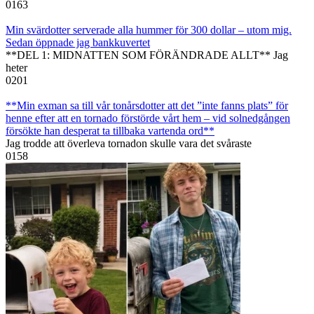
0
163
Min svärdotter serverade alla hummer för 300 dollar – utom mig.
Sedan öppnade jag bankkuvertet
**DEL 1: MIDNATTEN SOM FÖRÄNDRADE ALLT** Jag
heter
0
201
**Min exman sa till vår tonårsdotter att det ”inte fanns plats” för
henne efter att en tornado förstörde vårt hem – vid solnedgången
försökte han desperat ta tillbaka vartenda ord**
Jag trodde att överleva tornadon skulle vara det svåraste
0
158