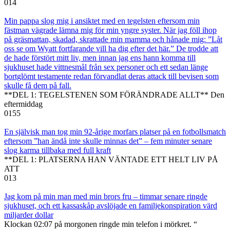
0
14
Min pappa slog mig i ansiktet med en tegelsten eftersom min
fästman vägrade lämna mig för min yngre syster. När jag föll ihop
på gräsmattan, skadad, skrattade min mamma och hånade mig: ”Låt
oss se om Wyatt fortfarande vill ha dig efter det här.” De trodde att
de hade förstört mitt liv, men innan jag ens hann komma till
sjukhuset hade vittnesmål från sex personer och ett sedan länge
bortglömt testamente redan förvandlat deras attack till bevisen som
skulle få dem på fall.
**DEL 1: TEGELSTENEN SOM FÖRÄNDRADE ALLT** Den
eftermiddag
0
155
En självisk man tog min 92-årige morfars platser på en fotbollsmatch
eftersom ”han ändå inte skulle minnas det” – fem minuter senare
slog karma tillbaka med full kraft
**DEL 1: PLATSERNA HAN VÄNTADE ETT HELT LIV PÅ
ATT
0
13
Jag kom på min man med min brors fru – timmar senare ringde
sjukhuset, och ett kassaskåp avslöjade en familjekonspiration värd
miljarder dollar
Klockan 02:07 på morgonen ringde min telefon i mörkret. “