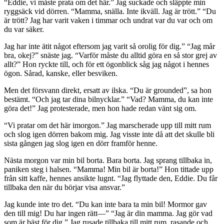
“Eddie, vi måste prata om det här.” Jag suckade och släppte min
ryggsäck vid dörren. “Mamma, snälla. Inte ikväll. Jag är trött.” “Du
är trött? Jag har varit vaken i timmar och undrat var du var och om
du var säker.
Jag har inte ätit något eftersom jag varit så orolig för dig.” “Jag mår
bra, okej?” snäste jag. “Varför måste du alltid göra en så stor grej av
allt?” Hon ryckte till, och för ett ögonblick såg jag något i hennes
ögon. Sårad, kanske, eller besviken.
Men det försvann direkt, ersatt av ilska. “Du är grounded”, sa hon
bestämt. “Och jag tar dina bilnycklar.” “Vad? Mamma, du kan inte
göra det!” Jag protesterade, men hon hade redan vänt sig om.
“Vi pratar om det här imorgon.” Jag marscherade upp till mitt rum
och slog igen dörren bakom mig. Jag visste inte då att det skulle bli
sista gången jag slog igen en dörr framför henne.
Nästa morgon var min bil borta. Bara borta. Jag sprang tillbaka in,
paniken steg i halsen. “Mamma! Min bil är borta!” Hon tittade upp
från sitt kaffe, hennes ansikte lugnt. “Jag flyttade den, Eddie. Du får
tillbaka den när du börjar visa ansvar.”
Jag kunde inte tro det. “Du kan inte bara ta min bil! Mormor gav
den till mig! Du har ingen rätt—” “Jag är din mamma. Jag gör vad
som är bäst för dig.” Jag rusade tillbaka till mitt rum, rasande och