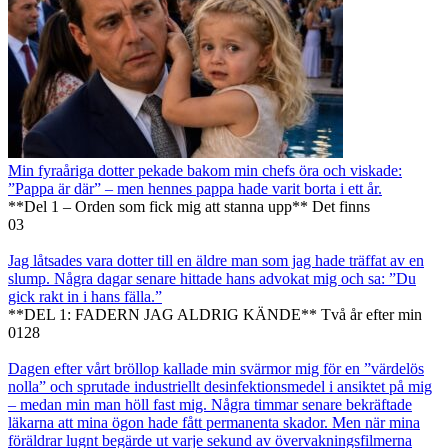
Min fyraåriga dotter pekade bakom min chefs öra och viskade:
”Pappa är där” – men hennes pappa hade varit borta i ett år.
**Del 1 – Orden som fick mig att stanna upp** Det finns
0
3
Jag låtsades vara dotter till en äldre man som jag hade träffat av en
slump. Några dagar senare hittade hans advokat mig och sa: ”Du
gick rakt in i hans fälla.”
**DEL 1: FADERN JAG ALDRIG KÄNDE** Två år efter min
0
128
Dagen efter vårt bröllop kallade min svärmor mig för en ”värdelös
nolla” och sprutade industriellt desinfektionsmedel i ansiktet på mig
– medan min man höll fast mig. Några timmar senare bekräftade
läkarna att mina ögon hade fått permanenta skador. Men när mina
föräldrar lugnt begärde ut varje sekund av övervakningsfilmerna