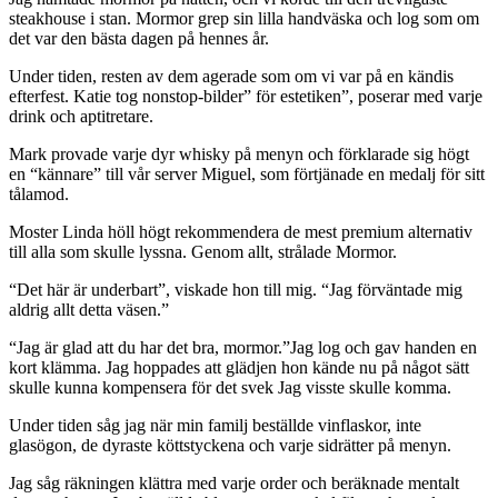
steakhouse i stan. Mormor grep sin lilla handväska och log som om
det var den bästa dagen på hennes år.
Under tiden, resten av dem agerade som om vi var på en kändis
efterfest. Katie tog nonstop-bilder” för estetiken”, poserar med varje
drink och aptitretare.
Mark provade varje dyr whisky på menyn och förklarade sig högt
en “kännare” till vår server Miguel, som förtjänade en medalj för sitt
tålamod.
Moster Linda höll högt rekommendera de mest premium alternativ
till alla som skulle lyssna. Genom allt, strålade Mormor.
“Det här är underbart”, viskade hon till mig. “Jag förväntade mig
aldrig allt detta väsen.”
“Jag är glad att du har det bra, mormor.”Jag log och gav handen en
kort klämma. Jag hoppades att glädjen hon kände nu på något sätt
skulle kunna kompensera för det svek Jag visste skulle komma.
Under tiden såg jag när min familj beställde vinflaskor, inte
glasögon, de dyraste köttstyckena och varje sidrätter på menyn.
Jag såg räkningen klättra med varje order och beräknade mentalt