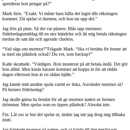
spenderar hon pengar på?”
Mark fnös. “Exakt. Vi måste bara hålla det lugnt tills räkningen
kommer. Då spelar vi dumma, och hon tar upp det.”
Jag frös på plats. Så det var planen. Blås upp mormors
födelsedagsmiddag till en stor händelse och låt mig betala räkningen
medan de satt där och agerade clueless.
“Vad sägs om mormor?”Frågade Mark. “Ska vi berätta för henne att
ta med sin plånbok också? Du vet, som backup?”
Katie skrattade. “Vänligen. Hon insisterar på att betala ändå. Det gör
hon alltid. Men kusin käraste kommer att hoppa in för att rädda
dagen eftersom hon är en sådan hjälte.”
Jag kände mitt ansikte spola varmt av ilska. Använder mormor så?
På hennes födelsedag?
Jag skulle gärna ha betalat för att ge mormor natten av hennes
drömmar. Men spelas som en öppen plånbok? Absolut inte.
Fin. Låt oss se hur det spelar ut, tänkte jag när jag drog mig tillbaka
inuti.
Jag hämtade mormor på natten, och vi körde till den trevligaste