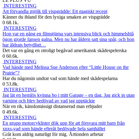
LE PLUS VU
INTERESTING
Att förvandla mjölk till vispgrädde: Ett magiskt recept
Känner du ibland för den lyxiga smaken av vispgrädde
0
68.1k.
INTERESTING
Hon var en gång en filmstjärna vars intensiva blick och himmelsblå
ögon gjorde fansen galna. Men nu har åldern satt sina spår, och hon
har åldrats betydligt…
Det var en gång en otroligt begåvad amerikansk skådespelerska
0
60.6k.
INTERESTING
Vad hände med Melissa Sue Anderson efter “Little House on the
Prairie”?
Har du någonsin undrat vad som hände med skådespelarna
0
53.8k.
INTERESTING
Jag lät en hemlös kvinna bo i mitt Garage – en dag, Jag gick in utan
varning och blev bedövad av vad jag upptäckte
När en rik, känslomässigt distanserad man erbjuder
0
49.6k.
INTERESTING
En grupp motorcyklister dök upp för att försvara mitt barn från
xnxs-vad som hände efteråt bedövade hela samhället
Gråt kom aldrig naturligt för mig. Årtionden arbetar