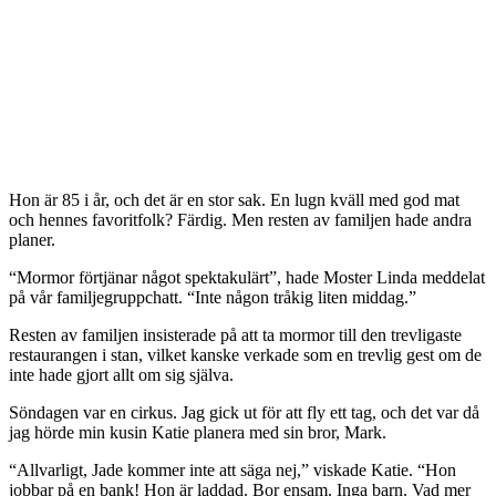
Hon är 85 i år, och det är en stor sak. En lugn kväll med god mat
och hennes favoritfolk? Färdig. Men resten av familjen hade andra
planer.
“Mormor förtjänar något spektakulärt”, hade Moster Linda meddelat
på vår familjegruppchatt. “Inte någon tråkig liten middag.”
Resten av familjen insisterade på att ta mormor till den trevligaste
restaurangen i stan, vilket kanske verkade som en trevlig gest om de
inte hade gjort allt om sig själva.
Söndagen var en cirkus. Jag gick ut för att fly ett tag, och det var då
jag hörde min kusin Katie planera med sin bror, Mark.
“Allvarligt, Jade kommer inte att säga nej,” viskade Katie. “Hon
jobbar på en bank! Hon är laddad. Bor ensam. Inga barn. Vad mer