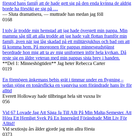
förstod hans familj att de hade gett sig på den enda kvinna de aldrig
borde ha försökt ge sig på …
— Sluta dramatisera, — muttrade han medan jag föll
0
168
I tolv år trodde min hemstad att jag hade övergett min pappa. Min
mamma såg till att alla trodde att jag hade valt flottan framför min
familj, även när jag låg skadad på ett militärsjukhus och bad om att
få komma hem. På morgonen för pappas minnesgudstjänst
beordrade hon mig att ta av mig uniformen inför hela kyrkan. Då
reste sig en äldre veteran med min pappas sista brev i handen.
**Del 1: Minneshögtiden** Jag heter Rebecca Carter
0
119
En förmögen änkemans bebis grät i timmar under en flygning –
sedan sjöng en tonårsflicka en vaggvisa som förändrade hans liv för
alltid
Everett Holloway hade tillbringat hela sitt vuxna liv
0
56
Vid 67 Lovade Jag Att Säga Ja Till Allt På Min Malta-Semester. Att
Höra Ett Hemligt Svek På En Innergård Förändrade Mitt Liv För
Alltid!
Vid sextiosju års ålder gjorde jag min allra första
0
373