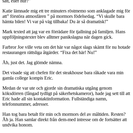
sätt, eller hur?”
Katie lämnade mig ett tre minuters röstmemo som anklagade mig för
att” förstöra atmosfären ” på mormors födelsedag. “Vi skulle bara
hämta bilen! Vi var på väg tillbaka! Du är så dramatisk!”
Mark texted att jag var en förrädare för tjallning på familjen. Hans
uppföljningstexter blev alltmer panikslagna när dagen gick.
Farbror Joe ville veta om det här var något slags skämt för nu hotade
restaurangen rättsliga åtgärder. “Fixa det här! Nu!”
Åh, just det. Jag glömde nämna.
Det visade sig att chefen för det steakhouse bara råkade vara min
gamla college kompis Eric.
Medan de var ute och gjorde sin dramatiska utgång genom
köksdörren (fångad tydligt på säkerhetskameror), hade jag sett till att
Eric hade all sin kontaktinformation. Fullständiga namn,
telefonnummer, adresser.
Han tog bara betalt för min och mormors del av måltiden. Resten?
Åh ja. Han samlar direkt från dem-med intresse om de fortsätter att
undvika honom.