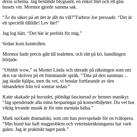
deras schema. Jag beställde blygsamt, en enkel filet och ett glas
husets vin. Mormor gjorde samma sak.
“Är du säker på att det är allt du vill?”Farbror Joe pressade. “Det är
ett speciellt tillfälle! Lev lite!”
Jag log hårt. “Det här är perfekt för mig.”
Sedan kom kontrollen.
Mormor hade precis gått till toaletten, och rätt på kö, handlingen
började.
“Ohhhh wow,” sa Moster Linda och stirrade på räkningen som om
den var skriven på ett främmande språk. “Titta på den summan…
jag skulle hjälpa, men du vet, vi betalar fortfarande av den
tidsandelen från två somrar sedan.”
Katie skakade på huvudet, plötsligt fascinerad av hennes manikyr.
“Jag spenderade alla mina besparingar på konsertbiljetter. Du vet hur
viktig levande musik är för min mentala hälsa.”
Mark suckade dramatiskt, som om han provspelade för en tvålopera.
“Min hund har haft magproblem och veterinärräkningarna har varit
galen. Jag är praktiskt taget pank.”