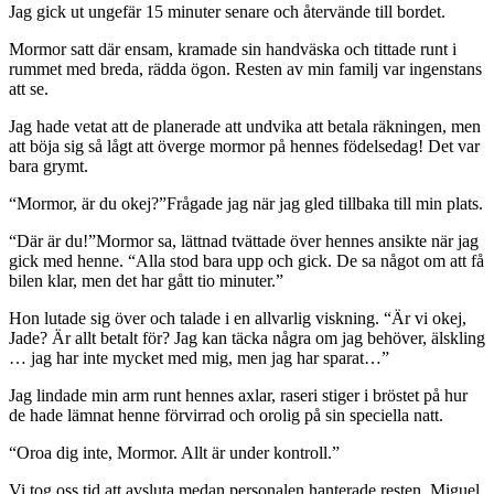
Jag gick ut ungefär 15 minuter senare och återvände till bordet.
Mormor satt där ensam, kramade sin handväska och tittade runt i
rummet med breda, rädda ögon. Resten av min familj var ingenstans
att se.
Jag hade vetat att de planerade att undvika att betala räkningen, men
att böja sig så lågt att överge mormor på hennes födelsedag! Det var
bara grymt.
“Mormor, är du okej?”Frågade jag när jag gled tillbaka till min plats.
“Där är du!”Mormor sa, lättnad tvättade över hennes ansikte när jag
gick med henne. “Alla stod bara upp och gick. De sa något om att få
bilen klar, men det har gått tio minuter.”
Hon lutade sig över och talade i en allvarlig viskning. “Är vi okej,
Jade? Är allt betalt för? Jag kan täcka några om jag behöver, älskling
… jag har inte mycket med mig, men jag har sparat…”
Jag lindade min arm runt hennes axlar, raseri stiger i bröstet på hur
de hade lämnat henne förvirrad och orolig på sin speciella natt.
“Oroa dig inte, Mormor. Allt är under kontroll.”
Vi tog oss tid att avsluta medan personalen hanterade resten. Miguel