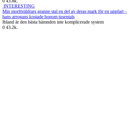
0
43.8k.
INTERESTING
Min morföräldrars granne stal en del av deras mark för en uppfart –
hans arrogans kostade honom tusentals
Ibland är den bästa hämnden inte komplicerade system
0
43.2k.