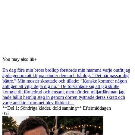
You may also like
En dag före min brors bröllop förstörde min mamma varje outfit jag
ägde genom att klippa sönder dem och hånlog: ”Det här passar dig
bättre.” Min moster skrattade och tillade: ”Kanske kommer någon
äntligen att vilja dejta dig nu.” De förväntade sig att jag skulle
komma dit förnedrad och ensam, men när den miljardärsman jag
hade hållit hemlig steg in genom dörren tystnade deras skratt och
varje ansikte i rummet blev likblekt…
**Del 1: Söndriga kläder, dold sanning** Eftermiddagen
0
52