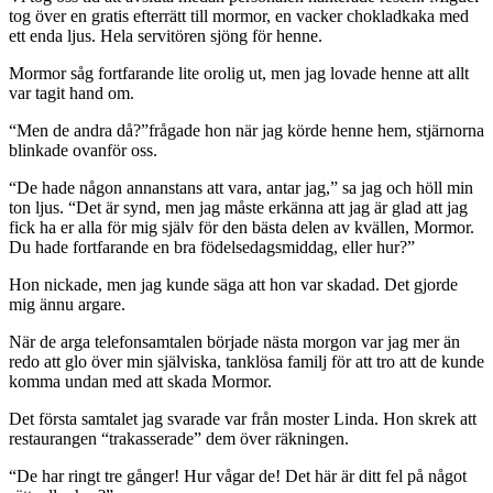
tog över en gratis efterrätt till mormor, en vacker chokladkaka med
ett enda ljus. Hela servitören sjöng för henne.
Mormor såg fortfarande lite orolig ut, men jag lovade henne att allt
var tagit hand om.
“Men de andra då?”frågade hon när jag körde henne hem, stjärnorna
blinkade ovanför oss.
“De hade någon annanstans att vara, antar jag,” sa jag och höll min
ton ljus. “Det är synd, men jag måste erkänna att jag är glad att jag
fick ha er alla för mig själv för den bästa delen av kvällen, Mormor.
Du hade fortfarande en bra födelsedagsmiddag, eller hur?”
Hon nickade, men jag kunde säga att hon var skadad. Det gjorde
mig ännu argare.
När de arga telefonsamtalen började nästa morgon var jag mer än
redo att glo över min själviska, tanklösa familj för att tro att de kunde
komma undan med att skada Mormor.
Det första samtalet jag svarade var från moster Linda. Hon skrek att
restaurangen “trakasserade” dem över räkningen.
“De har ringt tre gånger! Hur vågar de! Det här är ditt fel på något