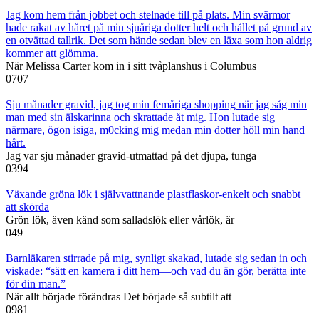
Jag kom hem från jobbet och stelnade till på plats. Min svärmor
hade rakat av håret på min sjuåriga dotter helt och hållet på grund av
en otvättad tallrik. Det som hände sedan blev en läxa som hon aldrig
kommer att glömma.
När Melissa Carter kom in i sitt tvåplanshus i Columbus
0
707
Sju månader gravid, jag tog min femåriga shopping när jag såg min
man med sin älskarinna och skrattade åt mig. Hon lutade sig
närmare, ögon isiga, m0cking mig medan min dotter höll min hand
hårt.
Jag var sju månader gravid-utmattad på det djupa, tunga
0
394
Växande gröna lök i självvattnande plastflaskor-enkelt och snabbt
att skörda
Grön lök, även känd som salladslök eller vårlök, är
0
49
Barnläkaren stirrade på mig, synligt skakad, lutade sig sedan in och
viskade: “sätt en kamera i ditt hem—och vad du än gör, berätta inte
för din man.”
När allt började förändras Det började så subtilt att
0
981