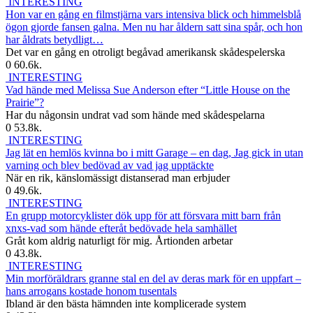
INTERESTING
Hon var en gång en filmstjärna vars intensiva blick och himmelsblå
ögon gjorde fansen galna. Men nu har åldern satt sina spår, och hon
har åldrats betydligt…
Det var en gång en otroligt begåvad amerikansk skådespelerska
0
60.6k.
INTERESTING
Vad hände med Melissa Sue Anderson efter “Little House on the
Prairie”?
Har du någonsin undrat vad som hände med skådespelarna
0
53.8k.
INTERESTING
Jag lät en hemlös kvinna bo i mitt Garage – en dag, Jag gick in utan
varning och blev bedövad av vad jag upptäckte
När en rik, känslomässigt distanserad man erbjuder
0
49.6k.
INTERESTING
En grupp motorcyklister dök upp för att försvara mitt barn från
xnxs-vad som hände efteråt bedövade hela samhället
Gråt kom aldrig naturligt för mig. Årtionden arbetar
0
43.8k.
INTERESTING
Min morföräldrars granne stal en del av deras mark för en uppfart –
hans arrogans kostade honom tusentals
Ibland är den bästa hämnden inte komplicerade system