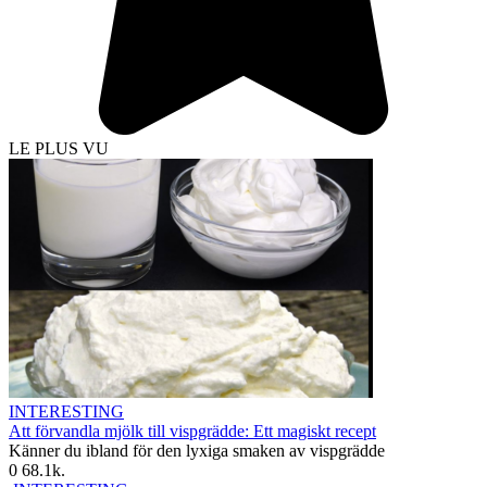
LE PLUS VU
INTERESTING
Att förvandla mjölk till vispgrädde: Ett magiskt recept
Känner du ibland för den lyxiga smaken av vispgrädde
0
68.1k.