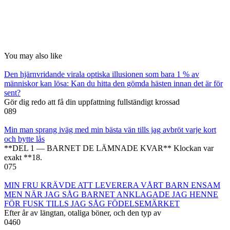
You may also like
Den hjärnvridande virala optiska illusionen som bara 1 % av
människor kan lösa: Kan du hitta den gömda hästen innan det är för
sent?
Gör dig redo att få din uppfattning fullständigt krossad
0
89
Min man sprang iväg med min bästa vän tills jag avbröt varje kort
och bytte lås
**DEL 1 — BARNET DE LÄMNADE KVAR** Klockan var
exakt **18.
0
75
MIN FRU KRÄVDE ATT LEVERERA VÅRT BARN ENSAM
MEN NÄR JAG SÅG BARNET ANKLAGADE JAG HENNE
FÖR FUSK TILLS JAG SÅG FÖDELSEMÄRKET
Efter år av längtan, otaliga böner, och den typ av
0
460