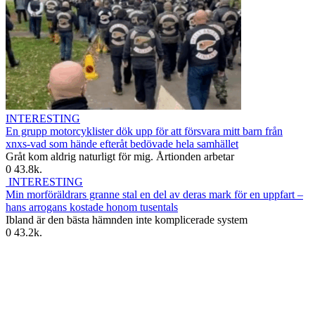
INTERESTING
En grupp motorcyklister dök upp för att försvara mitt barn från
xnxs-vad som hände efteråt bedövade hela samhället
Gråt kom aldrig naturligt för mig. Årtionden arbetar
0
43.8k.
INTERESTING
Min morföräldrars granne stal en del av deras mark för en uppfart –
hans arrogans kostade honom tusentals
Ibland är den bästa hämnden inte komplicerade system
0
43.2k.