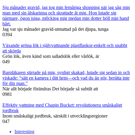
Sju månader gravid, jag tog min femåriga shopping när jag såg min
man med sin älskarinna och skrattade åt mig. Hon lutade sig
närmare, ögon isiga, m0cking mig medan min dotter höll min hand
hårt.
Jag var sju månader gravid-utmattad på det djupa, tunga
0
394
Växande gröna lök i självvattnande plastflaskor-enkelt och snabbt
att skörda
Grön lök, även känd som salladslök eller vårlök, är
0
49
Barnläkaren stirrade på mig, synligt skakad, lutade sig sedan in och
viskade: “sätt en kamera i ditt hem—och vad du än gör, berätta inte
för din man.”
När allt började förändras Det började så subtilt att
0
981
Effektiv vattning med Chapin Bucket: revolutionera småskaligt
jordbruk
Inom småskaligt jordbruk, särskilt i utvecklingsregioner
0
47
Interesting