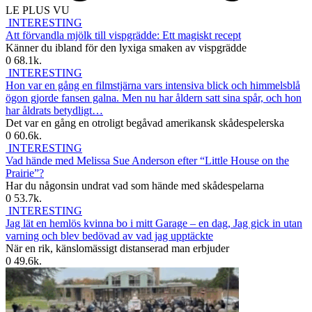
LE PLUS VU
INTERESTING
Att förvandla mjölk till vispgrädde: Ett magiskt recept
Känner du ibland för den lyxiga smaken av vispgrädde
0
68.1k.
INTERESTING
Hon var en gång en filmstjärna vars intensiva blick och himmelsblå
ögon gjorde fansen galna. Men nu har åldern satt sina spår, och hon
har åldrats betydligt…
Det var en gång en otroligt begåvad amerikansk skådespelerska
0
60.6k.
INTERESTING
Vad hände med Melissa Sue Anderson efter “Little House on the
Prairie”?
Har du någonsin undrat vad som hände med skådespelarna
0
53.7k.
INTERESTING
Jag lät en hemlös kvinna bo i mitt Garage – en dag, Jag gick in utan
varning och blev bedövad av vad jag upptäckte
När en rik, känslomässigt distanserad man erbjuder
0
49.6k.