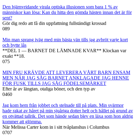
Den hjärnvridande virala optiska illusionen som bara 1 % av
människor kan lösa: Kan du hitta den gömda hästen innan det är för
sent?
Gör dig redo att få din uppfattning fullständigt krossad
0
89
Min man sprang iväg med min bästa vän tills jag avbröt varje kort
och bytte lås
**DEL 1 — BARNET DE LÄMNADE KVAR** Klockan var
exakt **18.
0
75
MIN FRU KRÄVDE ATT LEVERERA VÅRT BARN ENSAM
MEN NÄR JAG SÅG BARNET ANKLAGADE JAG HENNE
FÖR FUSK TILLS JAG SÅG FÖDELSEMÄRKET
Efter år av längtan, otaliga böner, och den typ av
0
460
Jag kom hem från jobbet och stelnade till på plats. Min svärmor
hade rakat av håret på min sjuåriga dotter helt och hållet på grund av
en otvättad tallrik. Det som hände sedan blev en läxa som hon aldrig
kommer att glömma.
När Melissa Carter kom in i sitt tvåplanshus i Columbus
0
707