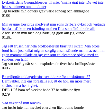
kyrkogårdens Groundskeeper till mig: ‘snälla gråt inte. Du vet inte
hela sanningen om din dotter
Jag besökte min dotters grav varje söndag och anklagade
0
188
Min granne förstörde medvetet min sons dyrbara cykel och vägrade
betala – då kom en främling med en låda som förändrade allt
Ända sedan min man dog hade jag gjort allt jag kunde
0
1.8k.
Jag satt frusen när hela bröllopsfesten brast ut i skratt. Min brors
brud hade just kallat mig en sorglig ensamstående mamma, och min
egen mamma tillade att jag var som en clearance objekt med en
sönderriven tagg
Jag satt orörlig när skratt exploderade över hela bröllopsfesten.
0
405
En miljonär anklagade sina sex döttrar för att skrämma 37
Barnvakter, inte ens föreställa sig att de höll sin mors mest
smärtsamma hemlighet.
DEL 1 På bara två veckor hade 37 barnflickor flytt
0
279
Vad växer på mitt huvud?
Jag insåg inte hur mycket energi en liten bump kunde