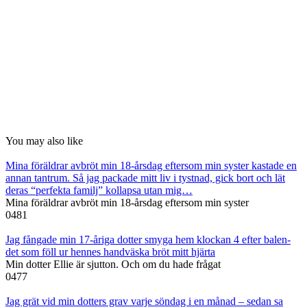
You may also like
Mina föräldrar avbröt min 18-årsdag eftersom min syster kastade en
annan tantrum. Så jag packade mitt liv i tystnad, gick bort och lät
deras “perfekta familj” kollapsa utan mig…
Mina föräldrar avbröt min 18-årsdag eftersom min syster
0
481
Jag fångade min 17-åriga dotter smyga hem klockan 4 efter balen-
det som föll ur hennes handväska bröt mitt hjärta
Min dotter Ellie är sjutton. Och om du hade frågat
0
477
Jag grät vid min dotters grav varje söndag i en månad – sedan sa