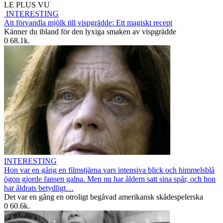
LE PLUS VU
INTERESTING
Att förvandla mjölk till vispgrädde: Ett magiskt recept
Känner du ibland för den lyxiga smaken av vispgrädde
0
68.1k.
INTERESTING
Hon var en gång en filmstjärna vars intensiva blick och himmelsblå
ögon gjorde fansen galna. Men nu har åldern satt sina spår, och hon
har åldrats betydligt…
Det var en gång en otroligt begåvad amerikansk skådespelerska
0
60.6k.