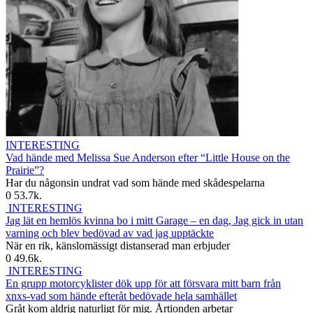
INTERESTING
Vad hände med Melissa Sue Anderson efter “Little House on the
Prairie”?
Har du någonsin undrat vad som hände med skådespelarna
0
53.7k.
INTERESTING
Jag lät en hemlös kvinna bo i mitt Garage – en dag, Jag gick in utan
varning och blev bedövad av vad jag upptäckte
När en rik, känslomässigt distanserad man erbjuder
0
49.6k.
INTERESTING
En grupp motorcyklister dök upp för att försvara mitt barn från
xnxs-vad som hände efteråt bedövade hela samhället
Gråt kom aldrig naturligt för mig. Årtionden arbetar