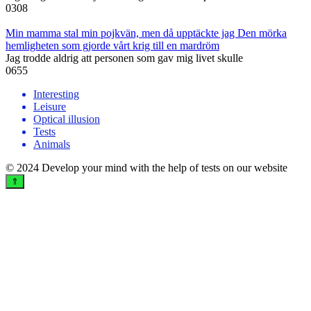
0
308
Min mamma stal min pojkvän, men då upptäckte jag Den mörka
hemligheten som gjorde vårt krig till en mardröm
Jag trodde aldrig att personen som gav mig livet skulle
0
655
Interesting
Leisure
Optical illusion
Tests
Animals
© 2024 Develop your mind with the help of tests on our website