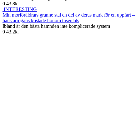
0
43.8k.
INTERESTING
Min morföräldrars granne stal en del av deras mark för en uppfart –
hans arrogans kostade honom tusentals
Ibland är den bästa hämnden inte komplicerade system
0
43.2k.