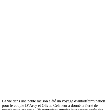
La vie dans une petite maison a été un voyage d’autodétermination
pour le couple D’Arcy et Olivia. Cela leur a donné la fierté de
posséder un espace qu’ils pouvaient appeler leur propre après des