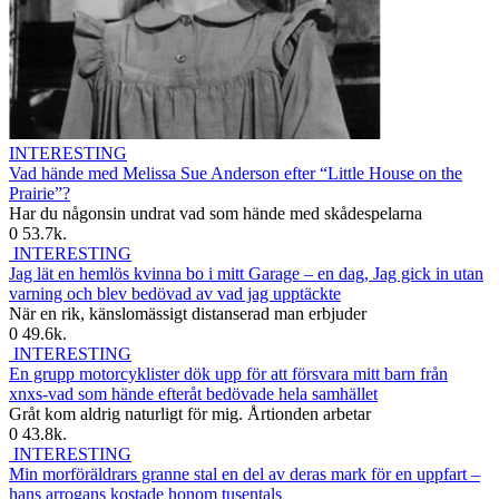
INTERESTING
Vad hände med Melissa Sue Anderson efter “Little House on the
Prairie”?
Har du någonsin undrat vad som hände med skådespelarna
0
53.7k.
INTERESTING
Jag lät en hemlös kvinna bo i mitt Garage – en dag, Jag gick in utan
varning och blev bedövad av vad jag upptäckte
När en rik, känslomässigt distanserad man erbjuder
0
49.6k.
INTERESTING
En grupp motorcyklister dök upp för att försvara mitt barn från
xnxs-vad som hände efteråt bedövade hela samhället
Gråt kom aldrig naturligt för mig. Årtionden arbetar
0
43.8k.
INTERESTING
Min morföräldrars granne stal en del av deras mark för en uppfart –
hans arrogans kostade honom tusentals