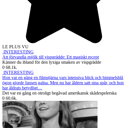
LE PLUS VU
INTERESTING
Att förvandla mjölk till vispgrädde: Ett magiskt recept
Känner du ibland för den lyxiga smaken av vispgrädde
0
68.1k.
INTERESTING
Hon var en gång en filmstjärna vars intensiva blick och himmelsblå
ögon gjorde fansen galna. Men nu har åldern satt sina spår, och hon
har åldrats betydligt…
Det var en gång en otroligt begåvad amerikansk skådespelerska
0
60.6k.