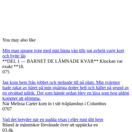
You may also like
Min man sprang iväg med min bästa vän tills jag avbröt varje kort
och bytte lås
**DEL 1 — BARNET DE LÄMNADE KVAR** Klockan var
exakt **18.
0
75
Jag kom hem från jobbet och stelnade till på plats. Min svärmor
hade rakat av håret på min sjuåriga dotter helt och hållet på grund av
en otvättad tallrik. Det som hände sedan blev en läxa som hon aldrig
kommer att glömma.
När Melissa Carter kom in i sitt tvåplanshus i Columbus
0
707
Vad det betyder när en padda visas i eller runt ditt hem
Ibland är människor förvånade över att upptäcka en
0
3.4k.