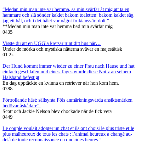
”Medan min man inte var hemma, sa min svärfar åt mig att ta en
hammare och slå sönder kaklet bakom toaletten: bakom kaklet såg
jag ett hål, och i det hålet var något fruktansvärt dolt.”
**Medan min man inte var hemma bad min svärfar mig
0
435
Visste du att en UGGla kretsar runt ditt hus när…
Under de mörka och mystiska nätterna svävar en majestätisk
0
1.2k.
Der Hund kommt immer wieder zu einer Frau nach Hause und hat
einfach geschlafen und eines Tages wurde diese Notiz an seinem
Halsband befestigt
En dag upptäckte en kvinna en retriever när hon kom hem.
0
788
Förtrollande häst: sällsynta Föls anmärkningsvärda ansiktsmärken
bedövar åskådare”.
Scott och Jackie Nelson blev chockade när de fick veta
0
449
Le couple voulait adopter un chat et ils ont choisi le plus triste et le
plus malheureux de tous les chats : l’animal heureux a changé au-
delà de toute reconnaissance en quelques heures !