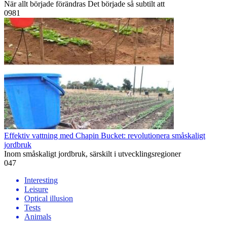
När allt började förändras Det började så subtilt att
0
981
Effektiv vattning med Chapin Bucket: revolutionera småskaligt
jordbruk
Inom småskaligt jordbruk, särskilt i utvecklingsregioner
0
47
Interesting
Leisure
Optical illusion
Tests
Animals