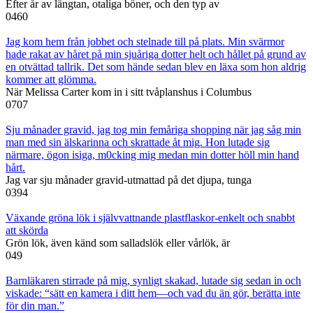
Efter år av längtan, otaliga böner, och den typ av
0
460
Jag kom hem från jobbet och stelnade till på plats. Min svärmor
hade rakat av håret på min sjuåriga dotter helt och hållet på grund av
en otvättad tallrik. Det som hände sedan blev en läxa som hon aldrig
kommer att glömma.
När Melissa Carter kom in i sitt tvåplanshus i Columbus
0
707
Sju månader gravid, jag tog min femåriga shopping när jag såg min
man med sin älskarinna och skrattade åt mig. Hon lutade sig
närmare, ögon isiga, m0cking mig medan min dotter höll min hand
hårt.
Jag var sju månader gravid-utmattad på det djupa, tunga
0
394
Växande gröna lök i självvattnande plastflaskor-enkelt och snabbt
att skörda
Grön lök, även känd som salladslök eller vårlök, är
0
49
Barnläkaren stirrade på mig, synligt skakad, lutade sig sedan in och
viskade: “sätt en kamera i ditt hem—och vad du än gör, berätta inte
för din man.”