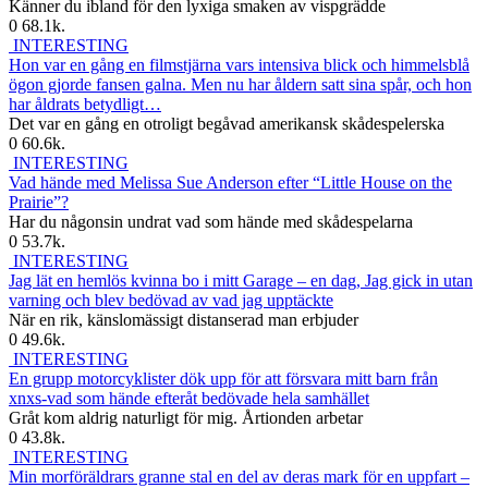
Känner du ibland för den lyxiga smaken av vispgrädde
0
68.1k.
INTERESTING
Hon var en gång en filmstjärna vars intensiva blick och himmelsblå
ögon gjorde fansen galna. Men nu har åldern satt sina spår, och hon
har åldrats betydligt…
Det var en gång en otroligt begåvad amerikansk skådespelerska
0
60.6k.
INTERESTING
Vad hände med Melissa Sue Anderson efter “Little House on the
Prairie”?
Har du någonsin undrat vad som hände med skådespelarna
0
53.7k.
INTERESTING
Jag lät en hemlös kvinna bo i mitt Garage – en dag, Jag gick in utan
varning och blev bedövad av vad jag upptäckte
När en rik, känslomässigt distanserad man erbjuder
0
49.6k.
INTERESTING
En grupp motorcyklister dök upp för att försvara mitt barn från
xnxs-vad som hände efteråt bedövade hela samhället
Gråt kom aldrig naturligt för mig. Årtionden arbetar
0
43.8k.
INTERESTING
Min morföräldrars granne stal en del av deras mark för en uppfart –