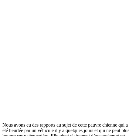
Nous avons eu des rapports au sujet de cette pauvre chienne qui a
été heurtée par un véhicule il y a quelques jours et qui ne peut plus
bouger ses pattes arrière. Elle vient clairement d’accoucher et est