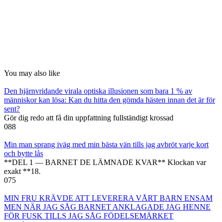
You may also like
Den hjärnvridande virala optiska illusionen som bara 1 % av
människor kan lösa: Kan du hitta den gömda hästen innan det är för
sent?
Gör dig redo att få din uppfattning fullständigt krossad
0
88
Min man sprang iväg med min bästa vän tills jag avbröt varje kort
och bytte lås
**DEL 1 — BARNET DE LÄMNADE KVAR** Klockan var
exakt **18.
0
75
MIN FRU KRÄVDE ATT LEVERERA VÅRT BARN ENSAM
MEN NÄR JAG SÅG BARNET ANKLAGADE JAG HENNE
FÖR FUSK TILLS JAG SÅG FÖDELSEMÄRKET