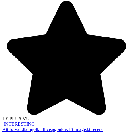
LE PLUS VU
INTERESTING
Att förvandla mjölk till vispgrädde: Ett magiskt recept