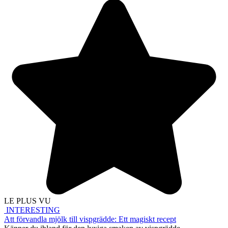
LE PLUS VU
INTERESTING
Att förvandla mjölk till vispgrädde: Ett magiskt recept