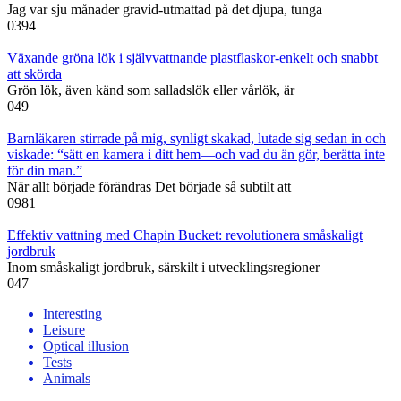
Jag var sju månader gravid-utmattad på det djupa, tunga
0
394
Växande gröna lök i självvattnande plastflaskor-enkelt och snabbt
att skörda
Grön lök, även känd som salladslök eller vårlök, är
0
49
Barnläkaren stirrade på mig, synligt skakad, lutade sig sedan in och
viskade: “sätt en kamera i ditt hem—och vad du än gör, berätta inte
för din man.”
När allt började förändras Det började så subtilt att
0
981
Effektiv vattning med Chapin Bucket: revolutionera småskaligt
jordbruk
Inom småskaligt jordbruk, särskilt i utvecklingsregioner
0
47
Interesting
Leisure
Optical illusion
Tests
Animals