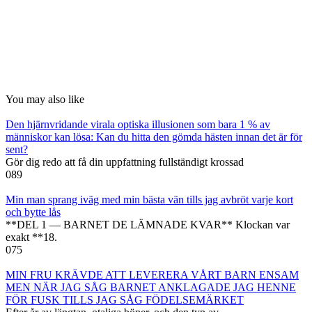
You may also like
Den hjärnvridande virala optiska illusionen som bara 1 % av
människor kan lösa: Kan du hitta den gömda hästen innan det är för
sent?
Gör dig redo att få din uppfattning fullständigt krossad
0
89
Min man sprang iväg med min bästa vän tills jag avbröt varje kort
och bytte lås
**DEL 1 — BARNET DE LÄMNADE KVAR** Klockan var
exakt **18.
0
75
MIN FRU KRÄVDE ATT LEVERERA VÅRT BARN ENSAM
MEN NÄR JAG SÅG BARNET ANKLAGADE JAG HENNE
FÖR FUSK TILLS JAG SÅG FÖDELSEMÄRKET