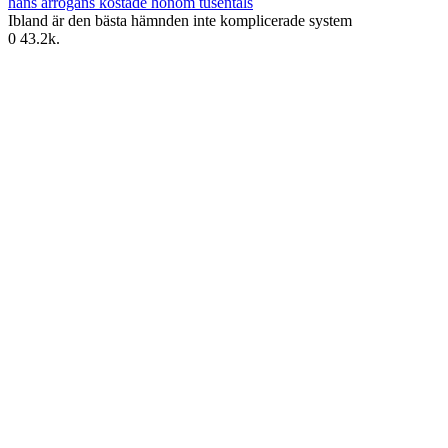
hans arrogans kostade honom tusentals
Ibland är den bästa hämnden inte komplicerade system
0
43.2k.