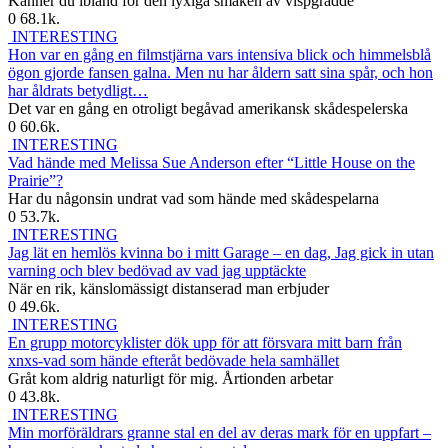
Känner du ibland för den lyxiga smaken av vispgrädde
0
68.1k.
INTERESTING
Hon var en gång en filmstjärna vars intensiva blick och himmelsblå
ögon gjorde fansen galna. Men nu har åldern satt sina spår, och hon
har åldrats betydligt…
Det var en gång en otroligt begåvad amerikansk skådespelerska
0
60.6k.
INTERESTING
Vad hände med Melissa Sue Anderson efter “Little House on the
Prairie”?
Har du någonsin undrat vad som hände med skådespelarna
0
53.7k.
INTERESTING
Jag lät en hemlös kvinna bo i mitt Garage – en dag, Jag gick in utan
varning och blev bedövad av vad jag upptäckte
När en rik, känslomässigt distanserad man erbjuder
0
49.6k.
INTERESTING
En grupp motorcyklister dök upp för att försvara mitt barn från
xnxs-vad som hände efteråt bedövade hela samhället
Gråt kom aldrig naturligt för mig. Årtionden arbetar
0
43.8k.
INTERESTING
Min morföräldrars granne stal en del av deras mark för en uppfart –