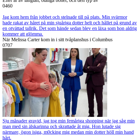
Efter år av längtan, otaliga böner, och den typ av
0
460
Jag kom hem från jobbet och stelnade till på plats. Min svärmor
hade rakat av håret på min sjuåriga dotter helt och hållet på grund av
en otvättad tallrik. Det som hände sedan blev en läxa som hon aldrig
kommer att glömma.
När Melissa Carter kom in i sitt tvåplanshus i Columbus
0
707
Sju månader gravid, jag tog min femåriga shopping när jag såg min
man med sin älskarinna och skrattade åt mig. Hon lutade sig
närmare, ögon isiga, m0cking mig medan min dotter höll min hand
hårt.