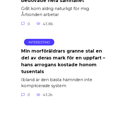
bedövade hela samhället
Gråt kom aldrig naturligt för mig.
Årtionden arbetar
0
43.8k.
INTERESTING
Min morföräldrars granne stal en
del av deras mark för en uppfart –
hans arrogans kostade honom
tusentals
Ibland är den bästa hämnden inte
komplicerade system
0
43.2k.