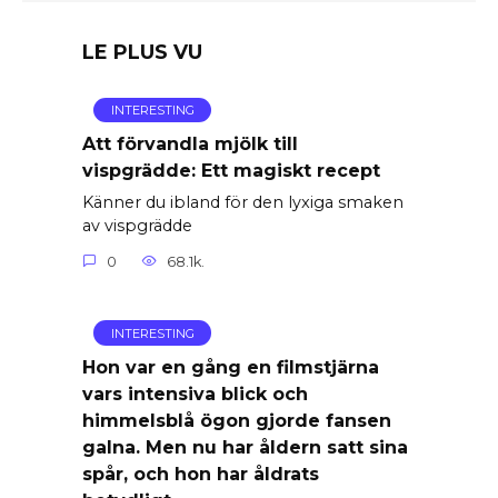
LE PLUS VU
INTERESTING
Att förvandla mjölk till
vispgrädde: Ett magiskt recept
Känner du ibland för den lyxiga smaken
av vispgrädde
0
68.1k.
INTERESTING
Hon var en gång en filmstjärna
vars intensiva blick och
himmelsblå ögon gjorde fansen
galna. Men nu har åldern satt sina
spår, och hon har åldrats