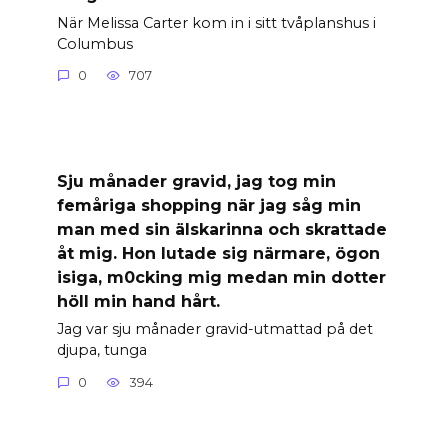
När Melissa Carter kom in i sitt tvåplanshus i
Columbus
0
707
Sju månader gravid, jag tog min
femåriga shopping när jag såg min
man med sin älskarinna och skrattade
åt mig. Hon lutade sig närmare, ögon
isiga, m0cking mig medan min dotter
höll min hand hårt.
Jag var sju månader gravid-utmattad på det
djupa, tunga
0
394