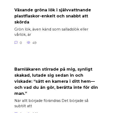
Växande gröna lök i självvattnande
plastflaskor-enkelt och snabbt att
skörda
Grön lök, även känd som salladslök eller
vårlök, är
0
49
Barnläkaren stirrade på mig, synligt
skakad, lutade sig sedan in och
viskade: “sätt en kamera i ditt hem—
och vad du än gör, berätta inte för din
man.”
När allt började förändras Det började så
subtilt att