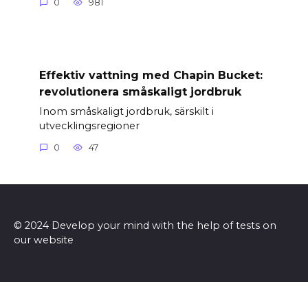
0
981
Effektiv vattning med Chapin Bucket:
revolutionera småskaligt jordbruk
Inom småskaligt jordbruk, särskilt i
utvecklingsregioner
0
47
© 2024 Develop your mind with the help of tests on
our website