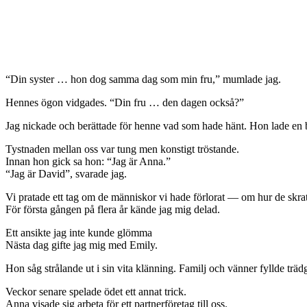
“Din syster … hon dog samma dag som min fru,” mumlade jag.
Hennes ögon vidgades. “Din fru … den dagen också?”
Jag nickade och berättade för henne vad som hade hänt. Hon lade en bu
Tystnaden mellan oss var tung men konstigt tröstande.
Innan hon gick sa hon: “Jag är Anna.”
“Jag är David”, svarade jag.
Vi pratade ett tag om de människor vi hade förlorat — om hur de skrat
För första gången på flera år kände jag mig delad.
Ett ansikte jag inte kunde glömma
Nästa dag gifte jag mig med Emily.
Hon såg strålande ut i sin vita klänning. Familj och vänner fyllde tr
Veckor senare spelade ödet ett annat trick.
Anna visade sig arbeta för ett partnerföretag till oss.