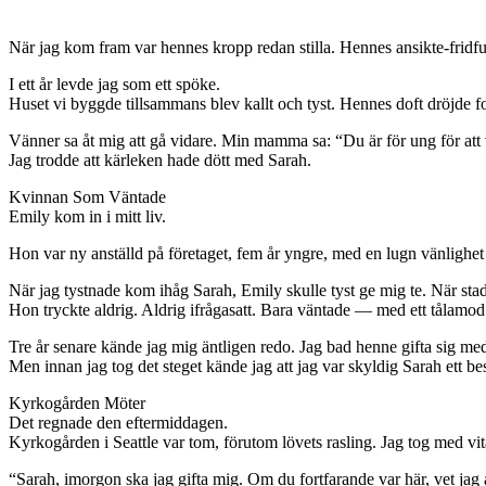
När jag kom fram var hennes kropp redan stilla. Hennes ansikte-fridfull
I ett år levde jag som ett spöke.
Huset vi byggde tillsammans blev kallt och tyst. Hennes doft dröjde fo
Vänner sa åt mig att gå vidare. Min mamma sa: “Du är för ung för att v
Jag trodde att kärleken hade dött med Sarah.
Kvinnan Som Väntade
Emily kom in i mitt liv.
Hon var ny anställd på företaget, fem år yngre, med en lugn vänlighet
När jag tystnade kom ihåg Sarah, Emily skulle tyst ge mig te. När sta
Hon tryckte aldrig. Aldrig ifrågasatt. Bara väntade — med ett tålam
Tre år senare kände jag mig äntligen redo. Jag bad henne gifta sig me
Men innan jag tog det steget kände jag att jag var skyldig Sarah ett besö
Kyrkogården Möter
Det regnade den eftermiddagen.
Kyrkogården i Seattle var tom, förutom lövets rasling. Jag tog med vita
“Sarah, imorgon ska jag gifta mig. Om du fortfarande var här, vet jag at