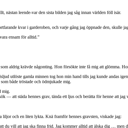
t, nästan leende-var den sista bilden jag såg innan världen föll isär.
rtfarande kvar i garderoben, och varje gång jag öppnade den, skulle jag
ara ensam för alltid.”
 som aldrig krävde någonting. Hon försökte inte få mig att glömma. Hon
dsljud utlöste gamla minnen tog hon min hand tills jag kunde andas igen
od som både tröstade och ödmjukade mig.
d mig.
k — att städa hennes grav, tända ett ljus och berätta för henne att jag va
 liljor och en liten lykta. Knä framför hennes gravsten, viskade jag:
t du vill att jag ska finna frid. Jag kommer alltid att älska dig … men d