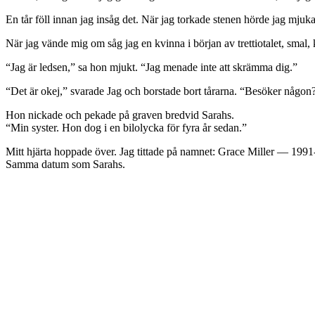
En tår föll innan jag insåg det. När jag torkade stenen hörde jag mju
När jag vände mig om såg jag en kvinna i början av trettiotalet, smal
“Jag är ledsen,” sa hon mjukt. “Jag menade inte att skrämma dig.”
“Det är okej,” svarade Jag och borstade bort tårarna. “Besöker någon
Hon nickade och pekade på graven bredvid Sarahs.
“Min syster. Hon dog i en bilolycka för fyra år sedan.”
Mitt hjärta hoppade över. Jag tittade på namnet: Grace Miller — 199
Samma datum som Sarahs.