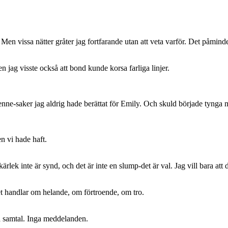
 Men vissa nätter gråter jag fortfarande utan att veta varför. Det påmin
 jag visste också att bond kunde korsa farliga linjer.
enne-saker jag aldrig hade berättat för Emily. Och skuld började tynga 
n vi hade haft.
rlek inte är synd, och det är inte en slump-det är val. Jag vill bara att 
et handlar om helande, om förtroende, om tro.
ga samtal. Inga meddelanden.