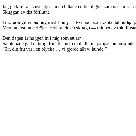
Jag gick för att säga adjö – men hittade en hemlighet som nästan först
Skuggan av det förflutna
I morgon gifter jag mig med Emily — kvinnan som väntat tålmodigt på mig
Men innerst inne dröjer fortfarande en skugga — minnet av min första 
Den dagen är huggen in i mig som ett ärr.
Sarah hade gått ut tidigt för att hämta mat till min pappas minnesmid
“Sir, din fru var i en olycka … vi gjorde allt vi kunde.”