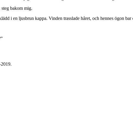
ka steg bakom mig.
, klädd i en ljusbrun kappa. Vinden trasslade håret, och hennes ögon bar
?”
1-2019.