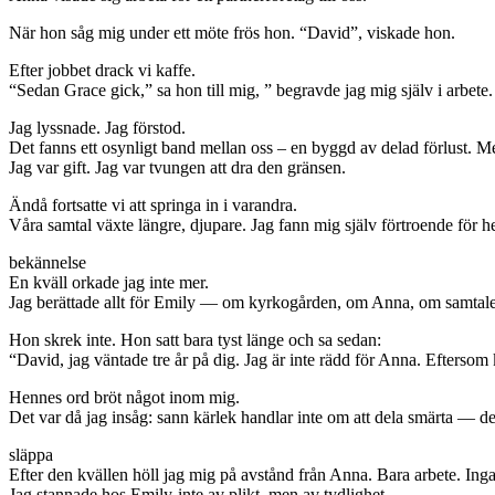
När hon såg mig under ett möte frös hon. “David”, viskade hon.
Efter jobbet drack vi kaffe.
“Sedan Grace gick,” sa hon till mig, ” begravde jag mig själv i arbete.
Jag lyssnade. Jag förstod.
Det fanns ett osynligt band mellan oss – en byggd av delad förlust. Men
Jag var gift. Jag var tvungen att dra den gränsen.
Ändå fortsatte vi att springa in i varandra.
Våra samtal växte längre, djupare. Jag fann mig själv förtroende för h
bekännelse
En kväll orkade jag inte mer.
Jag berättade allt för Emily — om kyrkogården, om Anna, om samtale
Hon skrek inte. Hon satt bara tyst länge och sa sedan:
“David, jag väntade tre år på dig. Jag är inte rädd för Anna. Eftersom kä
Hennes ord bröt något inom mig.
Det var då jag insåg: sann kärlek handlar inte om att dela smärta — d
släppa
Efter den kvällen höll jag mig på avstånd från Anna. Bara arbete. In
Jag stannade hos Emily-inte av plikt, men av tydlighet.