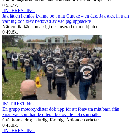
0
53.7k.
INTERESTING
Jag lät en hemlös kvinna bo i mitt Garage – en dag, Jag gick in utan
varning och blev bedövad av vad jag upptäckte
När en rik, känslomässigt distanserad man erbjuder
0
49.6k.
INTERESTING
En grupp motorcyklister dök upp för att försvara mitt barn från
xnxs-vad som hände efteråt bedövade hela samhället
Gråt kom aldrig naturligt för mig. Årtionden arbetar
0
43.8k.
INTERESTING