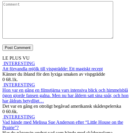
Comment
LE PLUS VU
INTERESTING
Att förvandla mjölk till vispgrädde: Ett magiskt recept
Känner du ibland för den lyxiga smaken av vispgrädde
0
68.1k.
INTERESTING
Hon var en gång en filmstjärna vars intensiva blick och himmelsblå
ögon gjorde fansen galna. Men nu har åldern satt sina spår, och hon
har åldrats betydligt…
Det var en gång en otroligt begåvad amerikansk skådespelerska
0
60.6k.
INTERESTING
Vad hände med Melissa Sue Anderson efter “Little House on the
Prairie”?
Har du någonsin undrat vad som hände med skådespelarna