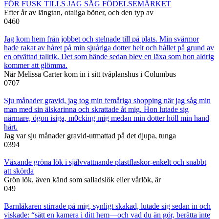
FÖR FUSK TILLS JAG SÅG FÖDELSEMÄRKET
Efter år av längtan, otaliga böner, och den typ av
0
460
Jag kom hem från jobbet och stelnade till på plats. Min svärmor
hade rakat av håret på min sjuåriga dotter helt och hållet på grund av
en otvättad tallrik. Det som hände sedan blev en läxa som hon aldrig
kommer att glömma.
När Melissa Carter kom in i sitt tvåplanshus i Columbus
0
707
Sju månader gravid, jag tog min femåriga shopping när jag såg min
man med sin älskarinna och skrattade åt mig. Hon lutade sig
närmare, ögon isiga, m0cking mig medan min dotter höll min hand
hårt.
Jag var sju månader gravid-utmattad på det djupa, tunga
0
394
Växande gröna lök i självvattnande plastflaskor-enkelt och snabbt
att skörda
Grön lök, även känd som salladslök eller vårlök, är
0
49
Barnläkaren stirrade på mig, synligt skakad, lutade sig sedan in och
viskade: “sätt en kamera i ditt hem—och vad du än gör, berätta inte