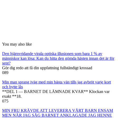
You may also like
Den hjärnvridande virala optiska illusionen som bara 1 % av
människor kan lösa: Kan du hitta den gömda hästen innan det är för
sent?
Gör dig redo att få din uppfattning fullständigt krossad
0
89
Min man sprang iväg med min bästa vän tills jag avbröt varje kort
och bytte lås
**DEL 1 — BARNET DE LÄMNADE KVAR** Klockan var
exakt **18.
0
75
MIN FRU KRÄVDE ATT LEVERERA VÅRT BARN ENSAM
MEN NÄR JAG SÅG BARNET ANKLAGADE JAG HENNE