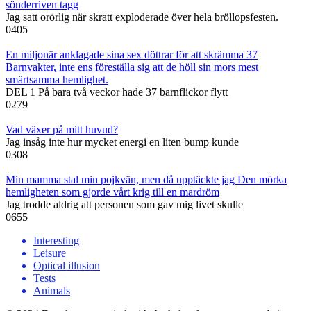
sönderriven tagg
Jag satt orörlig när skratt exploderade över hela bröllopsfesten.
0
405
En miljonär anklagade sina sex döttrar för att skrämma 37
Barnvakter, inte ens föreställa sig att de höll sin mors mest
smärtsamma hemlighet.
DEL 1 På bara två veckor hade 37 barnflickor flytt
0
279
Vad växer på mitt huvud?
Jag insåg inte hur mycket energi en liten bump kunde
0
308
Min mamma stal min pojkvän, men då upptäckte jag Den mörka
hemligheten som gjorde vårt krig till en mardröm
Jag trodde aldrig att personen som gav mig livet skulle
0
655
Interesting
Leisure
Optical illusion
Tests
Animals