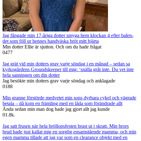
Jag fångade min 17-åriga dotter smyga hem klockan 4 efter balen-
det som föll ur hennes handväska bröt mitt hjärta
Min dotter Ellie är sjutton. Och om du hade frågat
0
477
Jag grät vid min dotters grav varje söndag i en månad – sedan sa
kyrkogårdens Groundskeeper till mig: ‘snälla gråt inte. Du vet inte
hela sanningen om din dotter
Jag besökte min dotters grav varje söndag och anklagade
0
188
Min granne förstörde medvetet min sons dyrbara cykel och vägrade
betala – då kom en främling med en låda som förändrade allt
Ända sedan min man dog hade jag gjort allt jag kunde
0
1.8k.
Jag satt frusen när hela bröllopsfesten brast ut i skratt. Min brors
brud hade just kallat mig en sorglig ensamstående mamma, och min
egen mamma tillade att jag var som en clearance objekt med en