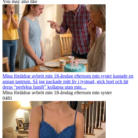
You may also like
Mina föräldrar avbröt min 18-årsdag eftersom min syster kastade en
annan tantrum. Så jag packade mitt liv i tystnad, gick bort och lät
deras “perfekta familj” kollapsa utan mig…
Mina föräldrar avbröt min 18-årsdag eftersom min syster
0
481