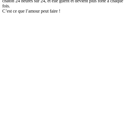
chaton 24 heures sur 24, et elle guérit et devient plus forte à chaque
fois.
C’est ce que l’amour peut faire !