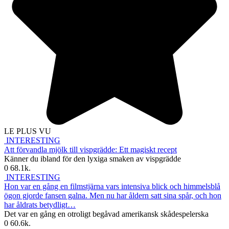
LE PLUS VU
INTERESTING
Att förvandla mjölk till vispgrädde: Ett magiskt recept
Känner du ibland för den lyxiga smaken av vispgrädde
0
68.1k.
INTERESTING
Hon var en gång en filmstjärna vars intensiva blick och himmelsblå
ögon gjorde fansen galna. Men nu har åldern satt sina spår, och hon
har åldrats betydligt…
Det var en gång en otroligt begåvad amerikansk skådespelerska
0
60.6k.