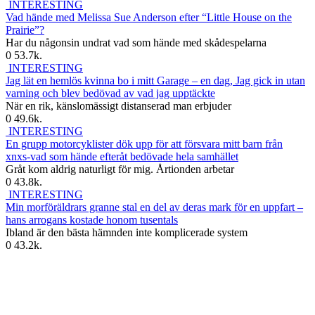
INTERESTING
Vad hände med Melissa Sue Anderson efter “Little House on the
Prairie”?
Har du någonsin undrat vad som hände med skådespelarna
0
53.7k.
INTERESTING
Jag lät en hemlös kvinna bo i mitt Garage – en dag, Jag gick in utan
varning och blev bedövad av vad jag upptäckte
När en rik, känslomässigt distanserad man erbjuder
0
49.6k.
INTERESTING
En grupp motorcyklister dök upp för att försvara mitt barn från
xnxs-vad som hände efteråt bedövade hela samhället
Gråt kom aldrig naturligt för mig. Årtionden arbetar
0
43.8k.
INTERESTING
Min morföräldrars granne stal en del av deras mark för en uppfart –
hans arrogans kostade honom tusentals
Ibland är den bästa hämnden inte komplicerade system
0
43.2k.