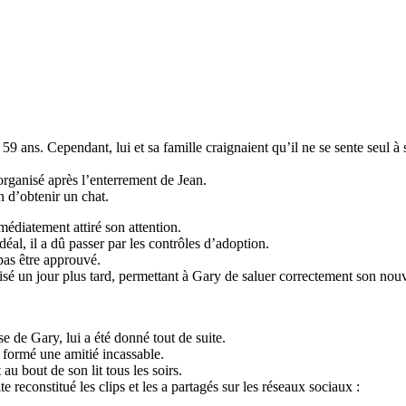
 59 ans. Cependant, lui et sa famille craignaient qu’il ne se sente seul à 
 organisé après l’enterrement de Jean.
n d’obtenir un chat.
édiatement attiré son attention.
éal, il a dû passer par les contrôles d’adoption.
 pas être approuvé.
orisé un jour plus tard, permettant à Gary de saluer correctement son no
e de Gary, lui a été donné tout de suite.
 formé une amitié incassable.
u bout de son lit tous les soirs.
e reconstitué les clips et les a partagés sur les réseaux sociaux :