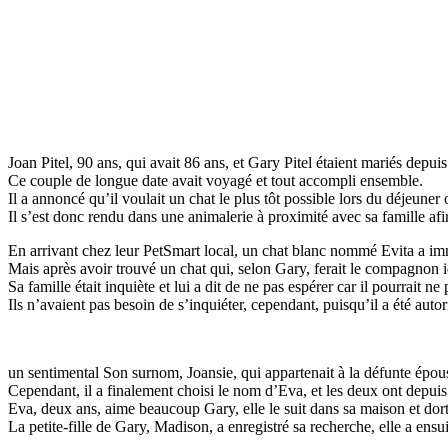
Joan Pitel, 90 ans, qui avait 86 ans, et Gary Pitel étaient mariés depuis
Ce couple de longue date avait voyagé et tout accompli ensemble.
Il a annoncé qu’il voulait un chat le plus tôt possible lors du déjeuner
Il s’est donc rendu dans une animalerie à proximité avec sa famille afi
En arrivant chez leur PetSmart local, un chat blanc nommé Evita a imm
Mais après avoir trouvé un chat qui, selon Gary, ferait le compagnon id
Sa famille était inquiète et lui a dit de ne pas espérer car il pourrait ne
Ils n’avaient pas besoin de s’inquiéter, cependant, puisqu’il a été aut
un sentimental Son surnom, Joansie, qui appartenait à la défunte épous
Cependant, il a finalement choisi le nom d’Eva, et les deux ont depuis
Eva, deux ans, aime beaucoup Gary, elle le suit dans sa maison et dort a
La petite-fille de Gary, Madison, a enregistré sa recherche, elle a ensuit