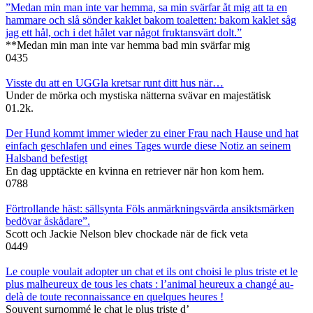
”Medan min man inte var hemma, sa min svärfar åt mig att ta en
hammare och slå sönder kaklet bakom toaletten: bakom kaklet såg
jag ett hål, och i det hålet var något fruktansvärt dolt.”
**Medan min man inte var hemma bad min svärfar mig
0
435
Visste du att en UGGla kretsar runt ditt hus när…
Under de mörka och mystiska nätterna svävar en majestätisk
0
1.2k.
Der Hund kommt immer wieder zu einer Frau nach Hause und hat
einfach geschlafen und eines Tages wurde diese Notiz an seinem
Halsband befestigt
En dag upptäckte en kvinna en retriever när hon kom hem.
0
788
Förtrollande häst: sällsynta Föls anmärkningsvärda ansiktsmärken
bedövar åskådare”.
Scott och Jackie Nelson blev chockade när de fick veta
0
449
Le couple voulait adopter un chat et ils ont choisi le plus triste et le
plus malheureux de tous les chats : l’animal heureux a changé au-
delà de toute reconnaissance en quelques heures !
Souvent surnommé le chat le plus triste d’