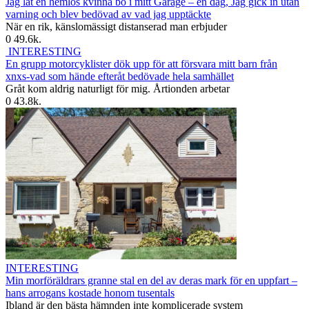
Jag lät en hemlös kvinna bo i mitt Garage – en dag, Jag gick in utan
varning och blev bedövad av vad jag upptäckte
När en rik, känslomässigt distanserad man erbjuder
0
49.6k.
INTERESTING
En grupp motorcyklister dök upp för att försvara mitt barn från
xnxs-vad som hände efteråt bedövade hela samhället
Gråt kom aldrig naturligt för mig. Årtionden arbetar
0
43.8k.
INTERESTING
Min morföräldrars granne stal en del av deras mark för en uppfart –
hans arrogans kostade honom tusentals
Ibland är den bästa hämnden inte komplicerade system