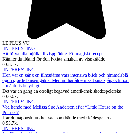
LE PLUS VU
INTERESTING
Att förvandla mjölk till vispgrädde: Ett magiskt recept
Känner du ibland för den lyxiga smaken av vispgrädde
0
68.1k.
INTERESTING
Hon var en gång en filmstjärna vars intensiva blick och himmelsblå
ögon gjorde fansen galna. Men nu har åldern satt sina spår, och hon
har åldrats betydligt…
Det var en gång en otroligt begåvad amerikansk skådespelerska
0
60.6k.
INTERESTING
Vad hände med Melissa Sue Anderson efter “Little House on the
Prairie”?
Har du någonsin undrat vad som hände med skådespelarna
0
53.7k.
INTERESTING