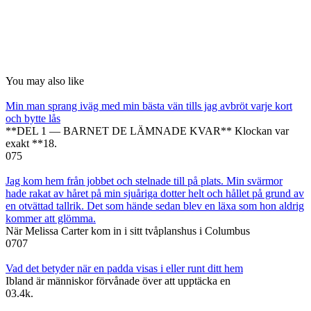
You may also like
Min man sprang iväg med min bästa vän tills jag avbröt varje kort
och bytte lås
**DEL 1 — BARNET DE LÄMNADE KVAR** Klockan var
exakt **18.
0
75
Jag kom hem från jobbet och stelnade till på plats. Min svärmor
hade rakat av håret på min sjuåriga dotter helt och hållet på grund av
en otvättad tallrik. Det som hände sedan blev en läxa som hon aldrig
kommer att glömma.
När Melissa Carter kom in i sitt tvåplanshus i Columbus
0
707
Vad det betyder när en padda visas i eller runt ditt hem
Ibland är människor förvånade över att upptäcka en
0
3.4k.