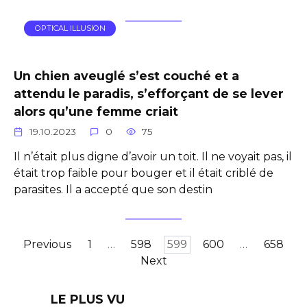
OPTICAL ILLUSION
Un chien aveuglé s’est couché et a
attendu le paradis, s’efforçant de se lever
alors qu’une femme criait
19.10.2023
0
75
Il n’était plus digne d’avoir un toit. Il ne voyait pas, il
était trop faible pour bouger et il était criblé de
parasites. Il a accepté que son destin
Posts
Previous
1
…
598
599
600
…
658
pagination
Next
LE PLUS VU