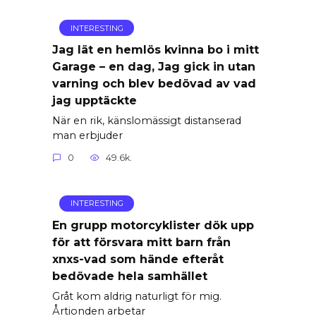
INTERESTING
Jag lät en hemlös kvinna bo i mitt
Garage – en dag, Jag gick in utan
varning och blev bedövad av vad
jag upptäckte
När en rik, känslomässigt distanserad
man erbjuder
0
49.6k.
INTERESTING
En grupp motorcyklister dök upp
för att försvara mitt barn från
xnxs-vad som hände efteråt
bedövade hela samhället
Gråt kom aldrig naturligt för mig.
Årtionden arbetar