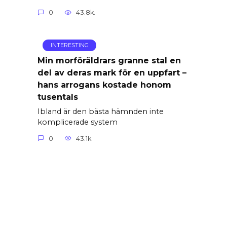
0
43.8k.
INTERESTING
Min morföräldrars granne stal en
del av deras mark för en uppfart –
hans arrogans kostade honom
tusentals
Ibland är den bästa hämnden inte
komplicerade system
0
43.1k.