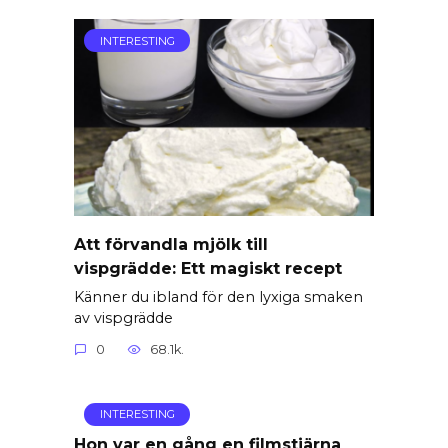
INTERESTING
Att förvandla mjölk till
vispgrädde: Ett magiskt recept
Känner du ibland för den lyxiga smaken
av vispgrädde
0
68.1k.
INTERESTING
Hon var en gång en filmstjärna