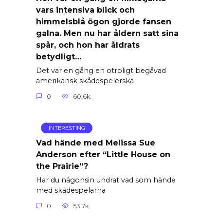
vars intensiva blick och
himmelsblå ögon gjorde fansen
galna. Men nu har åldern satt sina
spår, och hon har åldrats
betydligt…
Det var en gång en otroligt begåvad
amerikansk skådespelerska
0
60.6k.
INTERESTING
Vad hände med Melissa Sue
Anderson efter “Little House on
the Prairie”?
Har du någonsin undrat vad som hände
med skådespelarna
0
53.7k.