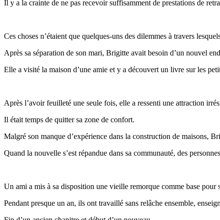
Il y a la crainte de ne pas recevoir suffisamment de prestations de retra
Ces choses n’étaient que quelques-uns des dilemmes à travers lesquels
Après sa séparation de son mari, Brigitte avait besoin d’un nouvel endr
Elle a visité la maison d’une amie et y a découvert un livre sur les pet
Après l’avoir feuilleté une seule fois, elle a ressenti une attraction irré
Il était temps de quitter sa zone de confort.
Malgré son manque d’expérience dans la construction de maisons, Brigi
Quand la nouvelle s’est répandue dans sa communauté, des personnes bi
Un ami a mis à sa disposition une vieille remorque comme base pour sa
Pendant presque un an, ils ont travaillé sans relâche ensemble, enseign
Fin d’un ancien chapitre et début d’un nouveau.