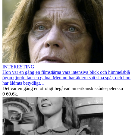
INTERESTING
Hon var en gång en filmstjärna vars intensiva blick och himmelsblå
ögon gjorde fansen galna. Men nu har åldern satt sina spår, och hon
har åldrats betydligt…
Det var en gång en otroligt begåvad amerikansk skådespelerska
0
60.6k.