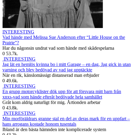
INTERESTING
Vad hände med Melissa Sue Anderson efter “Little House on the
Prairie”?
Har du någonsin undrat vad som hände med skådespelarna
0
53.7k.
INTERESTING
Jag lät en hemlös kvinna bo i mitt Garage – en dag, Jag gick in utan
varning och blev bedövad av vad jag upptäckte
När en rik, känslomässigt distanserad man erbjuder
0
49.6k.
INTERESTING
En grupp motorcyklister dök upp för att försvara mitt barn från
xnxs-vad som hände efteråt bedövade hela samhället
Gråt kom aldrig naturligt för mig. Årtionden arbetar
0
43.8k.
INTERESTING
Min morföräldrars granne stal en del av deras mark för en uppfart –
hans arrogans kostade honom tusentals
Ibland är den bästa hämnden inte komplicerade system
0
43.2k.