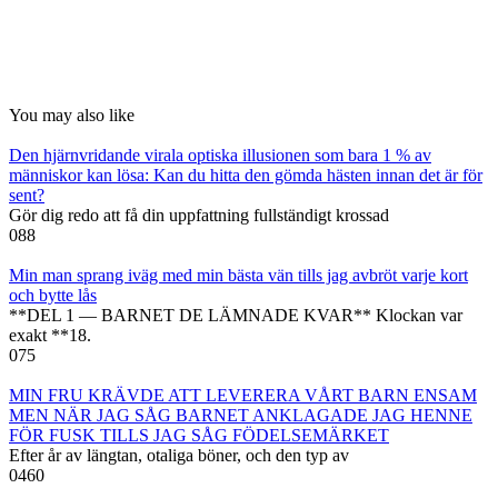
You may also like
Den hjärnvridande virala optiska illusionen som bara 1 % av
människor kan lösa: Kan du hitta den gömda hästen innan det är för
sent?
Gör dig redo att få din uppfattning fullständigt krossad
0
88
Min man sprang iväg med min bästa vän tills jag avbröt varje kort
och bytte lås
**DEL 1 — BARNET DE LÄMNADE KVAR** Klockan var
exakt **18.
0
75
MIN FRU KRÄVDE ATT LEVERERA VÅRT BARN ENSAM
MEN NÄR JAG SÅG BARNET ANKLAGADE JAG HENNE
FÖR FUSK TILLS JAG SÅG FÖDELSEMÄRKET
Efter år av längtan, otaliga böner, och den typ av
0
460