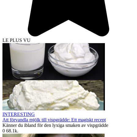
LE PLUS VU
INTERESTING
Att förvandla mjölk till vispgrädde: Ett magiskt recept
Känner du ibland för den lyxiga smaken av vispgrädde
0
68.1k.