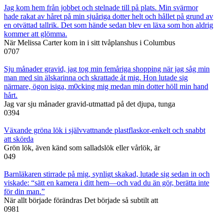
Jag kom hem från jobbet och stelnade till på plats. Min svärmor
hade rakat av håret på min sjuåriga dotter helt och hållet på grund av
en otvättad tallrik. Det som hände sedan blev en läxa som hon aldrig
kommer att glömma.
När Melissa Carter kom in i sitt tvåplanshus i Columbus
0
707
Sju månader gravid, jag tog min femåriga shopping när jag såg min
man med sin älskarinna och skrattade åt mig. Hon lutade sig
närmare, ögon isiga, m0cking mig medan min dotter höll min hand
hårt.
Jag var sju månader gravid-utmattad på det djupa, tunga
0
394
Växande gröna lök i självvattnande plastflaskor-enkelt och snabbt
att skörda
Grön lök, även känd som salladslök eller vårlök, är
0
49
Barnläkaren stirrade på mig, synligt skakad, lutade sig sedan in och
viskade: “sätt en kamera i ditt hem—och vad du än gör, berätta inte
för din man.”
När allt började förändras Det började så subtilt att
0
981