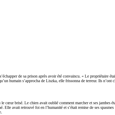
 s’échapper de sa prison après avoir été convaincu. « Le propriétaire éta
un humain s’approcha de Liszka, elle frissonna de terreur. Ils n’ont cla
u le cœur brisé. Le chien avait oublié comment marcher et ses jambes étai
rné. Elle avait retrouvé foi en l’humanité et s’était remise de ses spas
e.